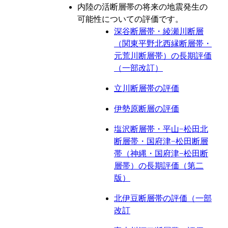
内陸の活断層帯の将来の地震発生の
可能性についての評価です。
深谷断層帯・綾瀬川断層
（関東平野北西縁断層帯・
元荒川断層帯）の長期評価
（一部改訂）
立川断層帯の評価
伊勢原断層の評価
塩沢断層帯・平山−松田北
断層帯・国府津−松田断層
帯（神縄・国府津−松田断
層帯）の長期評価（第二
版）
北伊豆断層帯の評価（一部
改訂