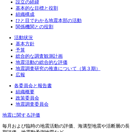
設立の経緯
基本的な目標と役割
組織構成
ひと目でわかる地震本部の活動
関係機関との役割
活動状況
基本方針
予算
総合的な調査観測計画
地震活動の総合的な評価
地震調査研究の推進について（第３期）
広報
各委員会と報告書
組織概要
政策委員会
地震調査委員会
地震に関する評価
毎月および臨時の地震活動の評価、海溝型地震や活断層の長