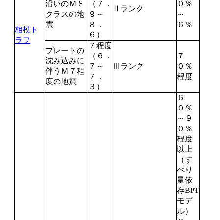
沿いのＭ８
（７．
０％
Ⅱランク
クラスの地
９～
～
震
８．
６％
相模ト
６）
ラフ
７程度
プレートの
（６．
７
沈み込みに
７～
Ⅲランク
０％
伴うＭ７程
７．
程度
度の地震
３）
６
０％
～９
０％
程度
以上
（す
べり
量依
存BPT
モデ
ル）