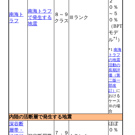
２
０％
南海トラフ
～５
南海ト
８～９
で発生する
Ⅲランク
０％
ラフ
クラス
地震
（BPT
モデ
*1
ル
）
*1
南海
トラフ
の地震
活動の
長期評
価（第
二版一
部改
訂）
に
おける
ケース
Ⅲの場
合
内陸の活断層で発生する地震
ほぼ
深谷断
０％
層帯・
７．９