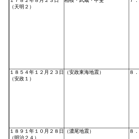
１７８２年８月２３日
相模・武蔵・甲斐
７．
（天明２）
１８５４年１２月２３日
（安政東海地震）
８．
（安政１）
１８９１年１０月２８日
（濃尾地震）
８．
（明治２４）