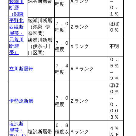
深谷断層帯
Ａランク
～
綾瀬川
程度
０．
断層
１％
（関東
平野北
綾瀬川断層
７．０
ほぼ
西縁断
（鴻巣−伊
Ｚランク
程度
０％
層帯・
奈区間）
元荒川
綾瀬川断層
７．０
断層
（伊奈−川
Ｘランク
不明
程度
帯）
口区間）
０．
７．４
５％
立川断層帯
Ａ＊ランク
程度
～
２％
ほぼ
０％
７．０
～
伊勢原断層
Ｚランク
程度
０．
００
３％
塩沢断
６．８
４％
層帯・
塩沢断層帯
程度以
Ｓランク
以下