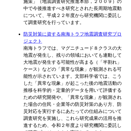
施策」（地震調査研究推進本部，２００９）の
中で今後推進すべき研究とされた長周期地震動
について、平成２２年度から研究機関に委託し
て調査研究を行っています。
防災対策に資する南海トラフ地震調査研究プロ
ジェクト
南海トラフでは、マグニチュード８クラスの大
地震が発生し、残りの領域においても連動して
大地震が発生する可能性が高まる（「半割れ」
ケース）などの「異常な現象」が観測される可
能性が示されています。文部科学省では、こう
した「異常な現象」が起こった後の地震活動の
推移を科学的・定量的データを用いて評価する
ための研究開発や、「異常な現象」が観測され
た場合の住民・企業等の防災対策のあり方、防
災対応を実行するにあたっての仕組みについて
調査研究を実施し、これら研究成果の活用を推
進するため、令和２年度より研究機関に委託し