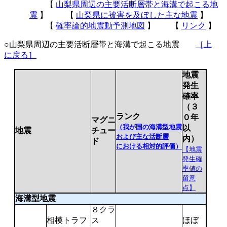
【
山梨県周辺の主要活断層帯と海溝で起こる地
震
】 【
山梨県に被害を及ぼした主な地震
】
【
確率論的地震動予測地図
】 【
リンク
】
○山梨県周辺の主要活断層帯と海溝で起こる地震
［上
に戻る］
地震
発生
確率
（３
ランク
０年
マグニ
（我が国の海溝型地震
以
地震
チュー
および主な活断層
内）
ド
における相対的評価）
【地震
発生確
率値の
留意
点】
海溝型地震
８クラ
相模トラフ
ス
ほぼ