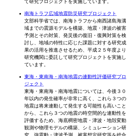
て研究プロジェクトを実施しています。
南海トラフ広域地震防災研究プロジェクト
文部科学省では、南海トラフから南西諸島海溝
域までの震源モデルを構築、地震・津波の被害
予測とその対策、発災後の復旧・復興対策を検
討し、地域の特性に応じた課題に対する研究成
果の活用を推進させるため、平成２５年度より
研究機関に委託して研究プロジェクトを実施し
ています。
東海・東南海・南海地震の連動性評価研究プロ
ジェクト
東海・東南海・南海地震については、今後３０
年以内の発生確率が非常に高く、これら３つの
地震は将来連動して発生する可能性も高いこと
から、これら３つの地震の時空間的な連動性を
評価するため、海底稠密地震・津波・地殻変動
観測や物理モデルの構築、シミュレーション研
究、強震動・津波予測、被害想定研究等を総合