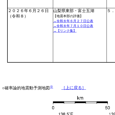
２０２６年６月２６日
山梨県東部・富士五湖
５．
（令和８）
【地震本部の評価】
→令和８年６月２７日公表
→令和８年７月１０日公表
→【リンク集】
※
○確率論的地震動予測地図
［上に戻る］