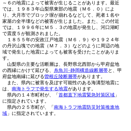
～６の地震によって被害が生じることがあります。最近
では、１９８３年山梨県東部の地震（Ｍ６．０）によ
り、大月市でブロック塀が崩れるなどして、死者１名や
家屋の全半壊などの被害が生じました。また、この付近
では、１９９６年にＭ５．３の地震が発生し、河口湖町
で震度５が観測されました。
１８５５年の安政江戸地震（Ｍ６．９）や１９２４年
の丹沢山塊での地震（Ｍ７．３）などのように周辺の地
域で発生した地震によっても被害を受けたことがありま
す。
山梨県の主要な活断層は、長野県北西部から甲府盆地
の西縁にかけて延びる、
糸魚川−静岡構造線断層帯
と、甲
府盆地南縁に延びる
曽根丘陵断層帯
があります。
また、県内に被害を及ぼす可能性のある海溝型地震に
は、
南海トラフで発生する地震
があります。
県内の１４市町村が、「
首都直下地震緊急対策区域
」
に指定されています。
県内の２５市町が、「
南海トラフ地震防災対策推進地
域
」に指定されています。