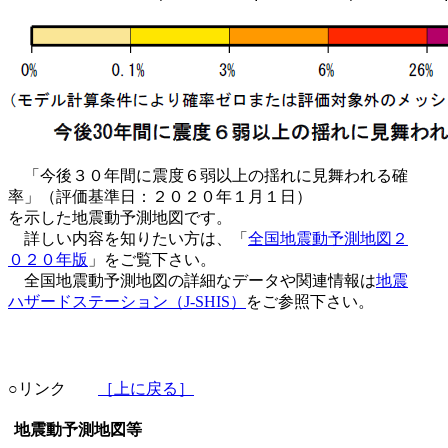
「今後３０年間に震度６弱以上の揺れに見舞われる確
率」（評価基準日：２０２０年１月１日）
を示した地震動予測地図です。
詳しい内容を知りたい方は、「
全国地震動予測地図２
０２０年版
」をご覧下さい。
全国地震動予測地図の詳細なデータや関連情報は
地震
ハザードステーション（J-SHIS）
をご参照下さい。
○リンク
［上に戻る］
地震動予測地図等