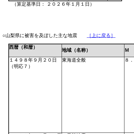
（算定基準日： ２０２６年１月１日）
○山梨県に被害を及ぼした主な地震
［上に戻る］
西暦（和暦）
地域（名称）
Ｍ
１４９８年９月２０日
東海道全般
８．
（明応７）