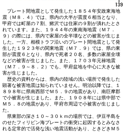
プレート間地震として発生した１８５４年安政東海地
震（Ｍ８．４）では、県内の大半が震度６相当となり、
甲府では町屋の７割、鰍沢では住家の９割が潰れたとさ
れています。また、１９４４年の東南海地震（Ｍ７．
９）の際には、県内で家屋の全半壊などの被害が生じま
した。一方、相模トラフ沿いのプレート間地震として発
生した１９２３年の関東地震（Ｍ７．９）では、県の東
部が震度６となり、県内で死者２０名、多数の家屋全壊
などの被害が生じました。また、１７０３年元禄地震
（Ｍ７．９～８．２）でも、甲府盆地を中心に大きな被
害が生じました。
歴史の資料からは、県内の陸域の浅い場所で発生した
顕著な被害地震は知られていません。明治以降では、１
８９８年に県南西部でＭ５．９の地震があり、南巨摩郡
で小被害が生じました。また、１９０８年には県中部で
Ｍ５．８の地震があり、甲府市周辺で小被害が生じまし
た。
県東部の深さ１０～３０ｋｍの場所では、伊豆半島を
のせたフィリピン海プレートの衝突に起因するとみなさ
れる定常的で活発な浅い地震活動があり、ときどきＭ５