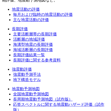
期評価、地震動予測地図など。
地震活動の評価
毎月および臨時の地震活動の評価
主な地震活動の評価
長期評価
主要活断層帯の長期評価
活断層の地域評価
海溝型地震の長期評価
海域活断層の長期評価
長期評価結果一覧
長期評価に関する参考資料
強震動評価
強震動予測手法
地下構造モデル
地震動予測地図
全国地震動予測地図
長周期地震動予測地図（試作版）
応答スペクトルに関する地震動ハザード評価（試作
版）