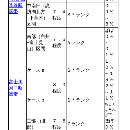
造線断
中南部（諏
０．
層帯
訪湖北方
７．４
９％
Ｓ＊ランク
−下蔦木）
程度
～
区間
８％
ほぼ
南部（白州
０％
７．６
−富士見
Ａランク
～
程度
山）区間
０．
１％
１
０％
ケースａ
Ｓ＊ランク
～１
８％
富士川
８．０
２％
河口断
程度
～１
層帯
１％
ケースｂ
Ｓ＊ランク
もしく
はそれ
以下
主部 （北
７．５
ほぼ
Ｚランク
部）
程度
０％