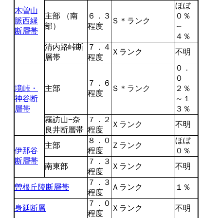
ほぼ
木曽山
主部 （南
６．３
０％
脈西縁
Ｓ＊ランク
部）
程度
～
断層帯
４％
清内路峠断
７．４
Ｘランク
不明
層帯
程度
０．
０
７．６
境峠・
主部
Ｓ＊ランク
２％
程度
神谷断
～１
層帯
３％
霧訪山−奈
７．２
Ｘランク
不明
良井断層帯
程度
８．０
ほぼ
主部
Ｚランク
伊那谷
程度
０％
断層帯
７．３
南東部
Ｘランク
不明
程度
７．３
曽根丘陵断層帯
Ａランク
１％
程度
７．０
身延断層
Ｘランク
不明
程度