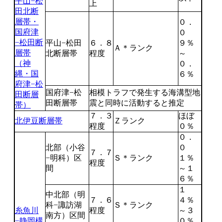
平山−松
上
田北断
層帯・
０．
国府津
０
−松田断
平山−松田
６．８
９％
Ａ＊ランク
層帯
北断層帯
程度
～
（神
０．
縄・国
６％
府津−松
国府津−松
相模トラフで発生する海溝型地
田断層
田断層帯
震と同時に活動すると推定
帯）
７．３
ほぼ
北伊豆断層帯
Ｚランク
程度
０％
０．
北部（小谷
０
７．７
−明科）区
Ｓ＊ランク
１％
程度
間
～１
６％
１
中北部（明
７．６
４％
科−諏訪湖
Ｓ＊ランク
糸魚川
程度
～３
南方）区間
−静岡構
０％