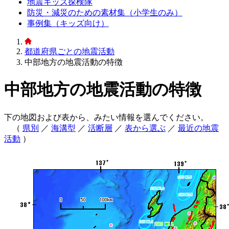
地震キッズ探検隊
防災・減災のための素材集（小学生のみ）
事例集（キッズ向け）
都道府県ごとの地震活動
中部地方の地震活動の特徴
中部地方の地震活動の特徴
下の地図および表から、みたい情報を選んでください。
（
県別
／
海溝型
／
活断層
／
表から選ぶ
／
最近の地震
活動
）