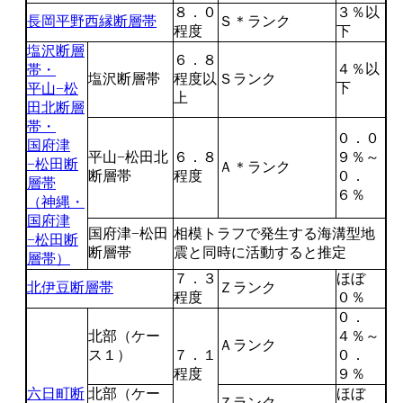
８．０
３％以
長岡平野西縁断層帯
Ｓ＊ランク
程度
下
塩沢断層
６．８
４％以
帯・
塩沢断層帯
程度以
Ｓランク
下
平山−松
上
田北断層
帯・
０．０
国府津
平山−松田北
６．８
９％～
−松田断
Ａ＊ランク
断層帯
程度
０．
層帯
６％
（神縄・
国府津
国府津−松田
相模トラフで発生する海溝型地
−松田断
断層帯
震と同時に活動すると推定
層帯）
７．３
ほぼ
北伊豆断層帯
Ｚランク
程度
０％
０．
北部（ケー
４％～
Ａランク
ス１）
７．１
０．
程度
９％
六日町断
北部（ケー
ほぼ
Ｚランク