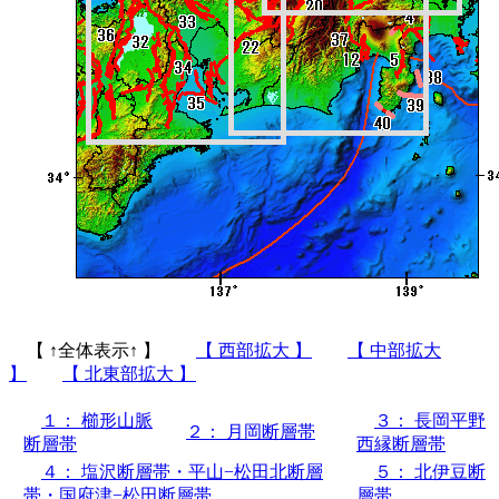
【 ↑全体表示↑ 】
【 西部拡大 】
【 中部拡大
】
【 北東部拡大 】
１： 櫛形山脈
３： 長岡平野
２： 月岡断層帯
断層帯
西縁断層帯
４： 塩沢断層帯・平山−松田北断層
５： 北伊豆断
帯・国府津−松田断層帯
層帯