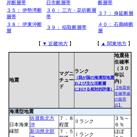
岸断層帯
日市断層帯
断層帯
３５： 伊勢湾断
３６： 三方・花折断層
３７： 身延断層
層帯
帯
３８： 伊東沖断
４０： 石廊崎断
３９： 稲取断層帯
層
層
【
▼ 近畿地方
】 【
▲ 関東地方
】
地震発
生確率
（３０
ランク
マグニ
年以
（我が国の海溝型地震
地震
チュー
内）
および主な活断層
ド
【地震発
における相対的評価）
生確率値
の留意
点】
海溝型地震
佐渡島北方
７．８
３％～
Ⅱランク
日本海東
沖
程度
６％
縁部
新潟県北部
７．５
ほぼ
Ⅰランク