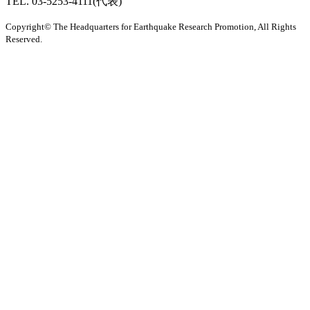
TEL. 03-5253-4111(代表)
Copyright© The Headquarters for Earthquake Research Promotion, All Rights
Reserved.