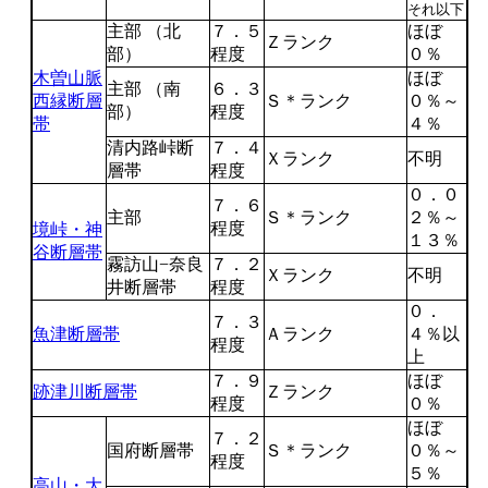
それ以下
主部 （北
７．５
ほぼ
Ｚランク
部）
程度
０％
木曽山脈
ほぼ
主部 （南
６．３
西縁断層
Ｓ＊ランク
０％～
部）
程度
帯
４％
清内路峠断
７．４
Ｘランク
不明
層帯
程度
０．０
７．６
主部
Ｓ＊ランク
２％～
程度
境峠・神
１３％
谷断層帯
霧訪山−奈良
７．２
Ｘランク
不明
井断層帯
程度
０．
７．３
魚津断層帯
Ａランク
４％以
程度
上
７．９
ほぼ
跡津川断層帯
Ｚランク
程度
０％
ほぼ
７．２
国府断層帯
Ｓ＊ランク
０％～
程度
５％
高山・大