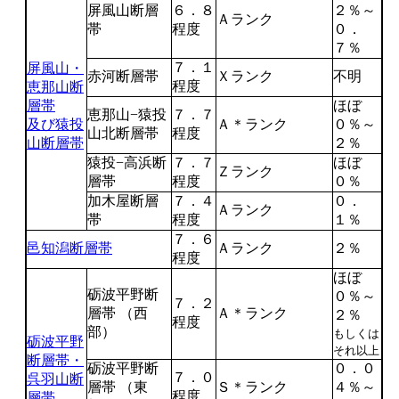
屏風山断層
６．８
２％～
Ａランク
帯
程度
０．
７％
７．１
屏風山・
赤河断層帯
Ｘランク
不明
程度
恵那山断
層帯
ほぼ
恵那山−猿投
７．７
及び猿投
Ａ＊ランク
０％～
山北断層帯
程度
山断層帯
２％
猿投−高浜断
７．７
ほぼ
Ｚランク
層帯
程度
０％
加木屋断層
７．４
０．
Ａランク
帯
程度
１％
７．６
邑知潟断層帯
Ａランク
２％
程度
ほぼ
砺波平野断
０％～
７．２
層帯 （西
Ａ＊ランク
２％
程度
部）
もしくは
砺波平野
それ以上
断層帯・
砺波平野断
０．０
７．０
呉羽山断
層帯 （東
Ｓ＊ランク
４％～
程度
層帯