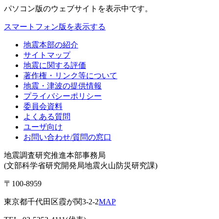
パソコン版
のウェブサイトを表示中です。
スマートフォン版を表示する
地震本部の紹介
サイトマップ
地震に関する評価
著作権・リンク等について
地震・津波の提供情報
プライバシーポリシー
委員会資料
よくある質問
ユーザ向け
お問い合わせ/質問の窓口
地震調査研究推進本部事務局
(文部科学省研究開発局地震火山防災研究課)
〒100-8959
東京都千代田区霞が関3-2-2
MAP