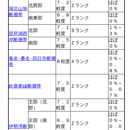
７．２
ほぼ
北西部
Ｚランク
湖北山地
程度
０％
断層帯
６．８
ほぼ
南東部
Ｚランク
程度
０％
７．１
１％～
北部
Ｓランク
琵琶湖西
程度
３％
岸断層帯
７．５
ほぼ
南部
Ｚランク
程度
０％
ほぼ
養老−桑名−四日市断層
０％～
８程度
Ａランク
帯
０．
８％
ほぼ
７．５
０％～
鈴鹿東縁断層帯
Ｚランク
程度
０．０
７％
主部（北
７．２
ほぼ
Ｚランク
部）
程度
０％
ほぼ
主部（南
６．９
０％～
Ｚランク
伊勢湾断
部）
程度
０．０