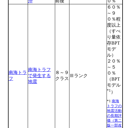
沖
前後
０％
６０％
～９
０％程
度以上
（すべ
り量依
存BPT
モデ
ル）
２０％
～５
南海トラフ
南海トラ
８～９
０％
で発生する
Ⅲランク
フ
クラス
（BPT
地震
モデル
*1
）
*1
南海
トラフの
地震活動
の長期評
価（第二
版一部改