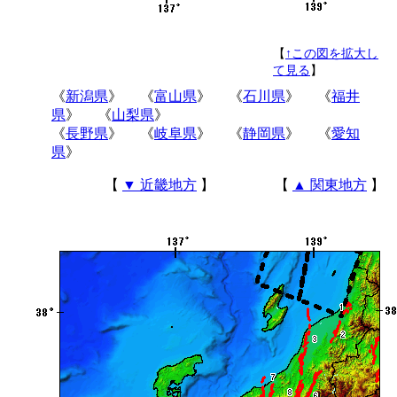
【
↑この図を拡大し
て見る
】
《
新潟県
》 《
富山県
》 《
石川県
》 《
福井
県
》 《
山梨県
》
《
長野県
》 《
岐阜県
》 《
静岡県
》 《
愛知
県
》
【
▼ 近畿地方
】 【
▲ 関東地方
】