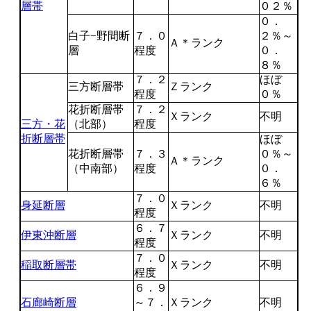
層帯
０２％
０．
白子−野間断
７．０
２％～
Ａ＊ランク
層
程度
０．
８％
７．２
ほぼ
三方断層帯
Ｚランク
程度
０％
花折断層帯
７．２
Ｘランク
不明
三方・花
（北部）
程度
折断層帯
ほぼ
花折断層帯
７．３
０％～
Ａ＊ランク
（中南部）
程度
０．
６％
７．０
身延断層
Ｘランク
不明
程度
６．７
伊東沖断層
Ｘランク
不明
程度
７．０
稲取断層帯
Ｘランク
不明
程度
６．９
石廊崎断層
～７．
Ｘランク
不明