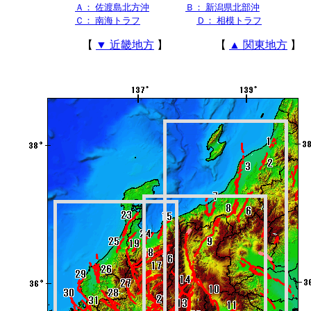
Ａ： 佐渡島北方沖
Ｂ： 新潟県北部沖
Ｃ： 南海トラフ
Ｄ： 相模トラフ
【
▼ 近畿地方
】 【
▲ 関東地方
】