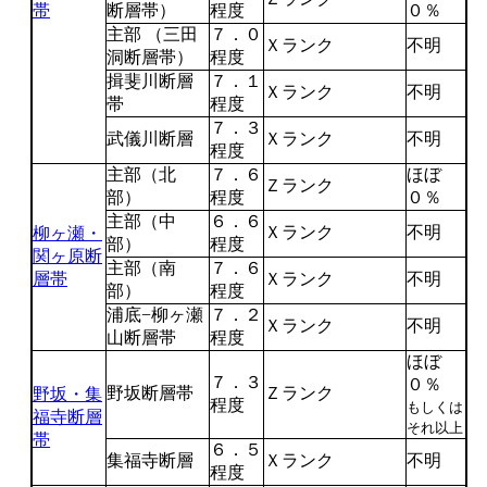
帯
断層帯）
程度
０％
主部 （三田
７．０
Ｘランク
不明
洞断層帯）
程度
揖斐川断層
７．１
Ｘランク
不明
帯
程度
７．３
武儀川断層
Ｘランク
不明
程度
主部（北
７．６
ほぼ
Ｚランク
部）
程度
０％
主部（中
６．６
Ｘランク
不明
柳ヶ瀬・
部）
程度
関ヶ原断
主部（南
７．６
層帯
Ｘランク
不明
部）
程度
浦底−柳ヶ瀬
７．２
Ｘランク
不明
山断層帯
程度
ほぼ
７．３
０％
野坂断層帯
Ｚランク
野坂・集
程度
もしくは
福寺断層
それ以上
帯
６．５
集福寺断層
Ｘランク
不明
程度