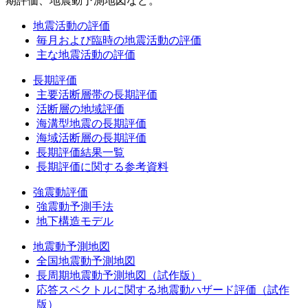
期評価、地震動予測地図など。
地震活動の評価
毎月および臨時の地震活動の評価
主な地震活動の評価
長期評価
主要活断層帯の長期評価
活断層の地域評価
海溝型地震の長期評価
海域活断層の長期評価
長期評価結果一覧
長期評価に関する参考資料
強震動評価
強震動予測手法
地下構造モデル
地震動予測地図
全国地震動予測地図
長周期地震動予測地図（試作版）
応答スペクトルに関する地震動ハザード評価（試作
版）