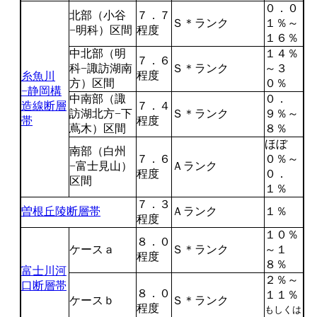
０．０
北部（小谷
７．７
Ｓ＊ランク
１％～
−明科）区間
程度
１６％
中北部（明
１４％
７．６
科−諏訪湖南
Ｓ＊ランク
～３
程度
糸魚川
方）区間
０％
−静岡構
中南部（諏
０．
造線断層
７．４
訪湖北方−下
Ｓ＊ランク
９％～
帯
程度
蔦木）区間
８％
ほぼ
南部（白州
７．６
０％～
−富士見山）
Ａランク
程度
０．
区間
１％
７．３
曽根丘陵断層帯
Ａランク
１％
程度
１０％
８．０
ケースａ
Ｓ＊ランク
～１
程度
８％
富士川河
２％～
口断層帯
８．０
１１％
ケースｂ
Ｓ＊ランク
程度
もしくは