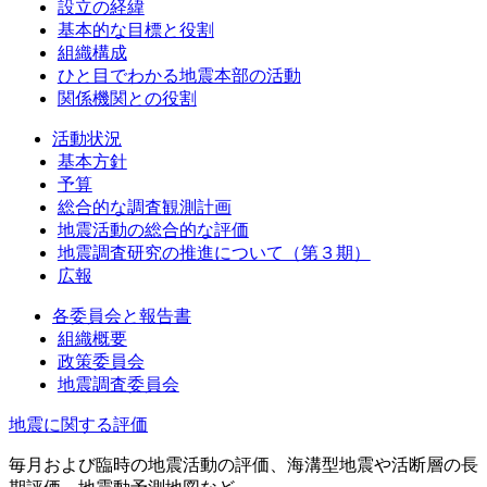
設立の経緯
基本的な目標と役割
組織構成
ひと目でわかる地震本部の活動
関係機関との役割
活動状況
基本方針
予算
総合的な調査観測計画
地震活動の総合的な評価
地震調査研究の推進について（第３期）
広報
各委員会と報告書
組織概要
政策委員会
地震調査委員会
地震に関する評価
毎月および臨時の地震活動の評価、海溝型地震や活断層の長