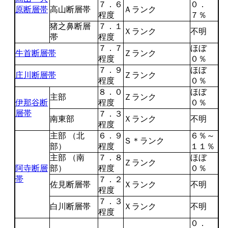
７．６
０．
原断層帯
高山断層帯
Ａランク
程度
７％
猪之鼻断層
７．１
Ｘランク
不明
帯
程度
７．７
ほぼ
牛首断層帯
Ｚランク
程度
０％
７．９
ほぼ
庄川断層帯
Ｚランク
程度
０％
８．０
ほぼ
主部
Ｚランク
伊那谷断
程度
０％
層帯
７．３
南東部
Ｘランク
不明
程度
主部 （北
６．９
６％～
Ｓ＊ランク
部）
程度
１１％
主部 （南
７．８
ほぼ
Ｚランク
阿寺断層
部）
程度
０％
帯
７．２
佐見断層帯
Ｘランク
不明
程度
７．３
白川断層帯
Ｘランク
不明
程度
０．