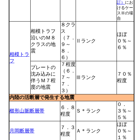
訂）
にお
けるケー
スⅢの場
合
８クラ
相模トラフ
ス
ほぼ
沿いのＭ８
（７．
Ⅱランク
０％～
クラスの地
９～
６％
震
８．
相模トラ
６）
フ
７程度
プレートの
（６．
沈み込みに
７０％
７～
Ⅲランク
伴うＭ７程
程度
７．
度の地震
３）
内陸の活断層で発生する地震
０．
６．８
櫛形山脈断層帯
Ｓ＊ランク
３％～
程度
５％
ほぼ
７．３
月岡断層帯
Ａ＊ランク
０％～
程度
１％