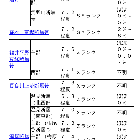
部）
６％
ほぼ
呉羽山断層
７．２
Ｓ＊ランク
０％～
帯
程度
５％
７．２
２％～
森本・富樫断層帯
Ｓ＊ランク
程度
８％
ほぼ
７．６
０％～
主部
Ｚランク
福井平野
程度
０．０
東縁断層
７％
帯
７．１
西部
Ｘランク
不明
程度
７．３
長良川上流断層帯
Ｘランク
不明
程度
温見断層
６．８
ほぼ
Ｚランク
（北西部）
程度
０％
温見断層
７．０
Ｘランク
不明
（南東部）
程度
主部 （根尾
７．３
ほぼ
Ｚランク
谷断層帯）
程度
０％
濃尾断層
主部 （梅原
７．４
ほぼ
Ｚランク