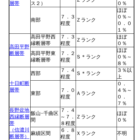
層帯
ス２）
０％
ほぼ
７．３
０％～
南部
Ｚランク
程度
０．０
１％
高田平野西
７．３
ほぼ
Ｚランク
縁断層帯
程度
０％
高田平野
ほぼ
断層帯
高田平野東
７．２
Ｓ＊ランク
０％～
縁断層帯
程度
８％
７．４
３％以
西部
Ｓ＊ランク
程度
上
十日町断
０．
層帯
７．０
４％～
東部
Ａランク
程度
０．
７％
長野盆地
７．４
飯山−千曲区
ほぼ
西縁断層
～７．
Ｚランク
間
０％
帯
８程度
（信濃川
６．８
麻績区間
Ｘランク
不明
断層帯）
程度