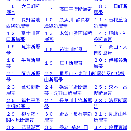
６： 六日町断
８： 十日町断
７： 高田平野断層帯
層帯
層帯
９： 長野盆地
１０： 糸魚川−静岡構
１１： 曽根丘陵
西縁断層帯
造線断層帯
断層帯
１２： 富士川河
１３： 木曽山脈西縁断
１４： 境峠・神
口断層帯
層帯
谷断層帯
１５： 魚津断層
１７： 高山・大
１６： 跡津川断層帯
帯
原断層帯
１８： 牛首断層
２０： 伊那谷断
１９： 庄川断層帯
帯
層帯
２１： 阿寺断層
２２： 屏風山・恵那山断層帯及び猿投
帯
山断層帯
２３： 邑知潟断
２４： 砺波平野断層
２５： 森本・富
層帯
帯・呉羽山断層帯
樫断層帯
２６： 福井平野
２７： 長良川上流断層
２８： 濃尾断層
東縁断層帯
帯
帯
２９： 柳ヶ瀬・
３０： 野坂・集福寺断
３１： 湖北山地
関ヶ原断層帯
層帯
断層帯
３２： 琵琶湖西
３３： 養老−桑名−四
３４： 鈴鹿東縁