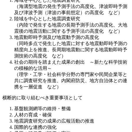
海域を中心とした地震調査研究
（海溝型地震の発生予測手法の高度化、津波即時予測
及び津波予測（津波の事前想定）の高度化 など）
陸域を中心とした地震調査研究
（内陸で発生する地震の長期予測手法の高度化、大地
震後の地震活動に関する予測手法の高度化 など）
地震動即時予測及び地震動予測の高度化
（同時多点で発生した地震に対する地震動即時予測の
精度向上を推進、長周期地震動に関する地震動即時予
測技術の高度化 など）
社会の期待を踏まえた成果の創出 ～新たな科学技術
の積極的な活用～
（理学・工学・社会科学分野の専門家や民間企業等と
共に調査研究を推進、内閣府防災、地方自治体との連
携を一層促進 など）
横断的に取り組むべき重要事項として
基盤観測網等の維持・整備
人材の育成・確保
地震調査研究の成果の広報活動の推進
国際的な連携の強化