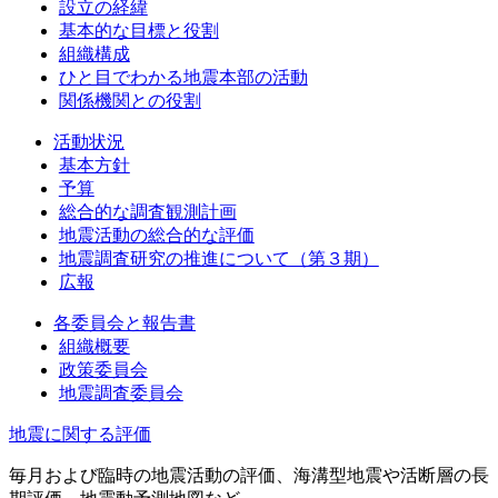
設立の経緯
基本的な目標と役割
組織構成
ひと目でわかる地震本部の活動
関係機関との役割
活動状況
基本方針
予算
総合的な調査観測計画
地震活動の総合的な評価
地震調査研究の推進について（第３期）
広報
各委員会と報告書
組織概要
政策委員会
地震調査委員会
地震に関する評価
毎月および臨時の地震活動の評価、海溝型地震や活断層の長