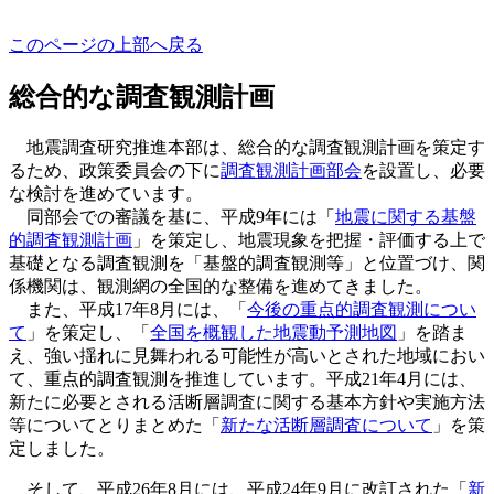
このページの上部へ戻る
総合的な調査観測計画
地震調査研究推進本部は、総合的な調査観測計画を策定す
るため、政策委員会の下に
調査観測計画部会
を設置し、必要
な検討を進めています。
同部会での審議を基に、平成9年には「
地震に関する基盤
的調査観測計画
」を策定し、地震現象を把握・評価する上で
基礎となる調査観測を「基盤的調査観測等」と位置づけ、関
係機関は、観測網の全国的な整備を進めてきました。
また、平成17年8月には、「
今後の重点的調査観測につい
て
」を策定し、「
全国を概観した地震動予測地図
」を踏ま
え、強い揺れに見舞われる可能性が高いとされた地域におい
て、重点的調査観測を推進しています。平成21年4月には、
新たに必要とされる活断層調査に関する基本方針や実施方法
等についてとりまとめた「
新たな活断層調査について
」を策
定しました。
そして、平成26年8月には、平成24年9月に改訂された「
新