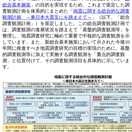
総合基本施策
」の目的を実現するため、これまで策定した調
査観測計画を体系的にまとめた「
地震に関する総合的な調査
観測計画 ～東日本大震災にを踏まえて～
」（以下、「総合
調査観測計画」）を策定しました。この総合調査観測計画で
は、調査観測の進展状況を踏まえて「基盤的調査観測等」を
整理し、地震調査研究に極めて重要で中核的な調査観測を示
しています。また、新総合基本施策において示された今後10
年間に推進すべき地震調査研究の目標の実現のために、基盤
的調査観測等に加えて実施する調査観測を「重点的調査観
測」と位置付けて、その調査観測項目を具体的に示していま
す。