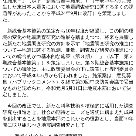
な施策－」（以下「新総合基本施策」）（平成23年3月に発
生した東日本大震災において地震調査研究に関する多くの課
題等があったことから平成24年9月に改訂）を策定しまし
た。
新総合基本施策の策定から10年程度が経過し、この間の環
境の変化や地震調査研究の進展を踏まえつつ、将来を展望し
た新たな地震調査研究の方針を示す「地震調査研究の推進に
ついて―地震に関する観測、測量、調査及び研究の推進につ
いての総合的かつ基本的な施策（第３期）―」（以下「第３
期総合基本施策」）を策定しました。第３期総合基本施策に
ついての議論は、主に政策委員会の下に設置した専門委員会
において平成30年6月から行われました。施策案は、意見募
集（パブリックコメント）を経て第39回中央防災会議で妥当
なものと認められ、令和元月5月31日に地震本部において決
定しました。
今回の改正では、新たな科学技術を積極的に活用した調査
研究を推進させ、社会の期待とニーズを適切に踏まえた成果
を創出することを地震本部のこれからの役割とし、当面10年
間に取り組むべき地震調査研究として