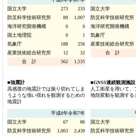
国立大学
273
233
国立大学
防災科学技術研究所
89
1,007
防災科学技術研究所
海洋研究開発機構
0
6
海洋研究開発機構
国土地理院
0
1
気象庁
気象庁
188
256
産業技術総合研究所
産業技術総合研究所
12
32
合 計
合 計
562
1,535
■強震計
■GNSS連続観測施設
高感度の地震計では振り切れてしま
人工衛星を用いて、
うような強い揺れを観測するための
地殻変動を観測する
地震計
平成8年
令和7年
国立大学
67
86
国立大学
防災科学技術研究所
1,063
2,439
防災科学技術研究所