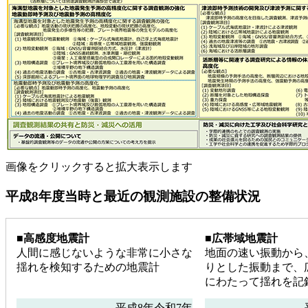
画像をクリックすると拡大表示します
平成8年度当時と最近の観測施設の整備状況
■高感度地震計
■広帯域地震計
人間に感じないような非常に小さな
地面の速い振動から
揺れを検知するための地震計
りとした振動まで、
にわたって揺れを記
平成8年
令和7年