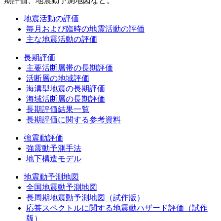
期評価、地震動予測地図など。
地震活動の評価
毎月および臨時の地震活動の評価
主な地震活動の評価
長期評価
主要活断層帯の長期評価
活断層の地域評価
海溝型地震の長期評価
海域活断層の長期評価
長期評価結果一覧
長期評価に関する参考資料
強震動評価
強震動予測手法
地下構造モデル
地震動予測地図
全国地震動予測地図
長周期地震動予測地図（試作版）
応答スペクトルに関する地震動ハザード評価（試作
版）