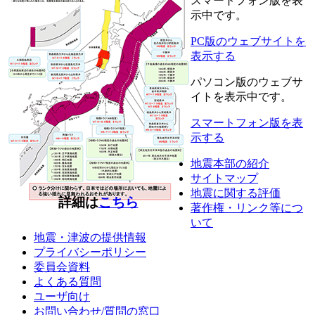
スマートフォン版
を表
示中です。
PC版のウェブサイトを
表示する
パソコン版
のウェブサ
イトを表示中です。
スマートフォン版を表
示する
地震本部の紹介
サイトマップ
地震に関する評価
詳細は
こちら
著作権・リンク等につ
いて
地震・津波の提供情報
プライバシーポリシー
委員会資料
よくある質問
ユーザ向け
お問い合わせ/質問の窓口