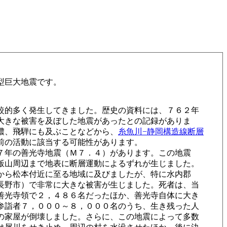
型巨大地震です。
較的多く発生してきました。歴史の資料には、７６２年
大きな被害を及ぼした地震があったとの記録がありま
濃、飛騨にも及ぶことなどから、
糸魚川−静岡構造線断層
前の活動に該当する可能性があります。
７年の善光寺地震（Ｍ７．４）があります。この地震
飯山周辺まで地表に断層運動によるずれが生じました。
から松本付近に至る地域に及びましたが、特に水内郡
長野市）で非常に大きな被害が生じました。死者は、当
善光寺領で２，４８６名だったほか、善光寺自体に大き
参詣者７，０００～８，０００名のうち、生き残った人
の家屋が倒壊しました。さらに、この地震によって多数