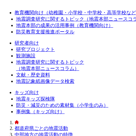
教育機関向け（幼稚園・小学校・中学校・高等学校など
地震調査研究に関するトピック（地震本部ニュースコ
地震本部の成果の活用事例（教育機関向け）
防災教育支援推進ポータル
研究者向け
研究プロジェクト
観測施設
地震調査研究に関するトピック
（地震本部ニュースコラム）
文献・歴史資料
地震記象紙画像データ検索
キッズ向け
地震キッズ探検隊
防災・減災のための素材集（小学生のみ）
事例集（キッズ向け）
都道府県ごとの地震活動
中部地方の地震活動の特徴