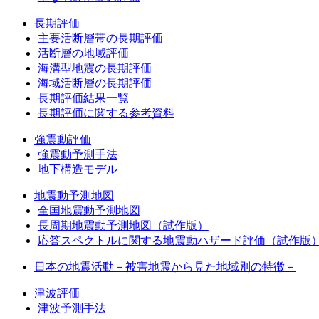
長期評価
主要活断層帯の長期評価
活断層の地域評価
海溝型地震の長期評価
海域活断層の長期評価
長期評価結果一覧
長期評価に関する参考資料
強震動評価
強震動予測手法
地下構造モデル
地震動予測地図
全国地震動予測地図
長周期地震動予測地図（試作版）
応答スペクトルに関する地震動ハザード評価（試作版
日本の地震活動－被害地震から見た地域別の特徴－
津波評価
津波予測手法