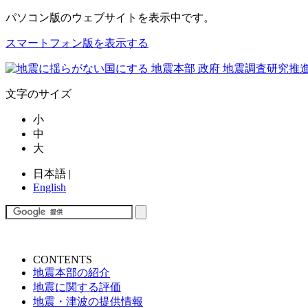
パソコン版
のウェブサイトを表示中です。
スマートフォン版を表示する
文字のサイズ
小
中
大
日本語
|
English
CONTENTS
地震本部の紹介
地震に関する評価
地震・津波の提供情報