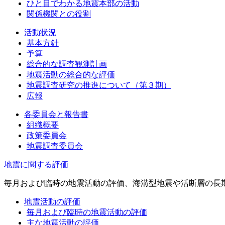
ひと目でわかる地震本部の活動
関係機関との役割
活動状況
基本方針
予算
総合的な調査観測計画
地震活動の総合的な評価
地震調査研究の推進について（第３期）
広報
各委員会と報告書
組織概要
政策委員会
地震調査委員会
地震に関する評価
毎月および臨時の地震活動の評価、海溝型地震や活断層の長
地震活動の評価
毎月および臨時の地震活動の評価
主な地震活動の評価