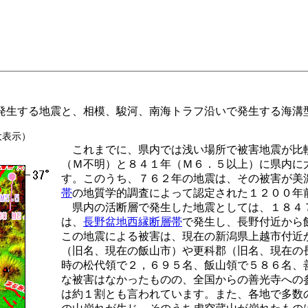
生する地震と、相模、駿河、南海トラフ沿いで発生する海溝
大表示）
これまでに、県内では浅い場所で被害地震が比
（Ｍ不明）と８４１年（Ｍ６．５以上）に県内に
す。このうち、７６２年の地震は、その被害が美
帯
の地質学的調査によって認定された１２００年
県内の活断層で発生した地震としては、１８４
は、
長野盆地西縁断層帯
で発生し、長野付近から
この地震による被害は、現在の新潟県上越市付近
（旧名、現在の飯山市）や更科郡（旧名、現在の
時の松代領で２，６９５名、飯山領で５８６名、
な被害はなかったものの、全国からの善光寺への
は約１割とも言われています。また、各地で多数