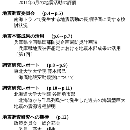
2011年6月の地震活動の評価
地震調査委員会 （p.4～p.5）
南海トラフで発生する地震活動の長期評価に関する検
討状況
地震本部成果の活用 （p.6～p.7）
兵庫県企画県民部防災企画局防災計画課
兵庫県地震被害想定における地震本部成果の活用
〔第1回〕
調査研究レポート （p.8～p.9）
東北大学大学院 藤本博己
海底地殻変動観測について
調査研究レポート （p.10～p.11）
北海道大学大学院 谷岡勇市郎
北海道から千島列島沖で発生した過去の海溝型巨大
地震の震源過程解明
地震調査研究への期待 （p.12）
政策委員会 総合部会
委員 髙木 靱生