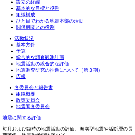
設立の経緯
基本的な目標と役割
組織構成
ひと目でわかる地震本部の活動
関係機関との役割
活動状況
基本方針
予算
総合的な調査観測計画
地震活動の総合的な評価
地震調査研究の推進について（第３期）
広報
各委員会と報告書
組織概要
政策委員会
地震調査委員会
地震に関する評価
毎月および臨時の地震活動の評価、海溝型地震や活断層の長