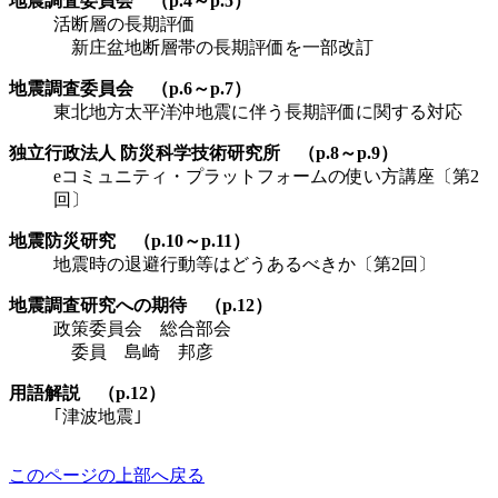
地震調査委員会 （p.4～p.5）
活断層の長期評価
新庄盆地断層帯の長期評価を一部改訂
地震調査委員会 （p.6～p.7）
東北地方太平洋沖地震に伴う長期評価に関する対応
独立行政法人 防災科学技術研究所 （p.8～p.9）
eコミュニティ・プラットフォームの使い方講座〔第2
回〕
地震防災研究 （p.10～p.11）
地震時の退避行動等はどうあるべきか〔第2回〕
地震調査研究への期待 （p.12）
政策委員会 総合部会
委員 島崎 邦彦
用語解説 （p.12）
｢津波地震｣
このページの上部へ戻る