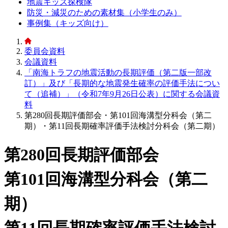
地震キッズ探検隊
防災・減災のための素材集（小学生のみ）
事例集（キッズ向け）
委員会資料
会議資料
「南海トラフの地震活動の長期評価（第二版一部改
訂）」及び「長期的な地震発生確率の評価手法につい
て（追補）」（令和7年9月26日公表）に関する会議資
料
第280回長期評価部会・第101回海溝型分科会（第二
期）・第11回長期確率評価手法検討分科会（第二期）
第280回長期評価部会
第101回海溝型分科会（第二
期）