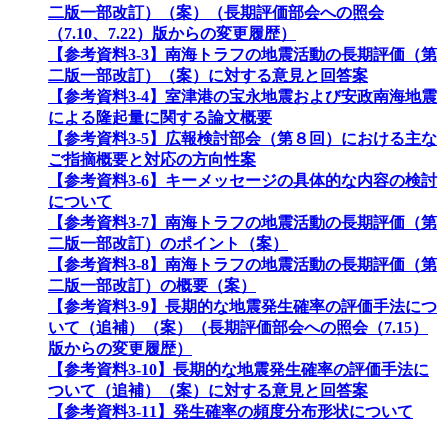
二版一部改訂）（案）（長期評価部会への照会
（7.10、7.22）版からの変更履歴）
【参考資料3-3】南海トラフの地震活動の長期評価（第
二版一部改訂）（案）に対する意見と回答案
【参考資料3-4】室津港の宝永地震および安政南海地震
による隆起量に関する論文概要
【参考資料3-5】広報検討部会（第８回）における主な
ご指摘概要と対応の方向性案
【参考資料3-6】キーメッセージの具体的な内容の検討
について
【参考資料3-7】南海トラフの地震活動の長期評価（第
二版一部改訂）のポイント（案）
【参考資料3-8】南海トラフの地震活動の長期評価（第
二版一部改訂）の概要（案）
【参考資料3-9】長期的な地震発生確率の評価手法につ
いて（追補）（案）（長期評価部会への照会（7.15）
版からの変更履歴）
【参考資料3-10】長期的な地震発生確率の評価手法に
ついて（追補）（案）に対する意見と回答案
【参考資料3-11】発生確率の頻度分布形状について