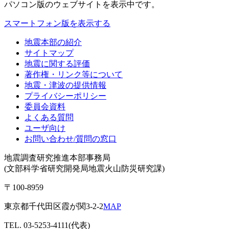
パソコン版
のウェブサイトを表示中です。
スマートフォン版を表示する
地震本部の紹介
サイトマップ
地震に関する評価
著作権・リンク等について
地震・津波の提供情報
プライバシーポリシー
委員会資料
よくある質問
ユーザ向け
お問い合わせ/質問の窓口
地震調査研究推進本部事務局
(文部科学省研究開発局地震火山防災研究課)
〒100-8959
東京都千代田区霞が関3-2-2
MAP
TEL. 03-5253-4111(代表)