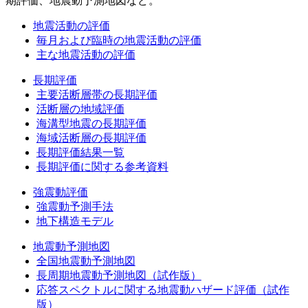
期評価、地震動予測地図など。
地震活動の評価
毎月および臨時の地震活動の評価
主な地震活動の評価
長期評価
主要活断層帯の長期評価
活断層の地域評価
海溝型地震の長期評価
海域活断層の長期評価
長期評価結果一覧
長期評価に関する参考資料
強震動評価
強震動予測手法
地下構造モデル
地震動予測地図
全国地震動予測地図
長周期地震動予測地図（試作版）
応答スペクトルに関する地震動ハザード評価（試作
版）