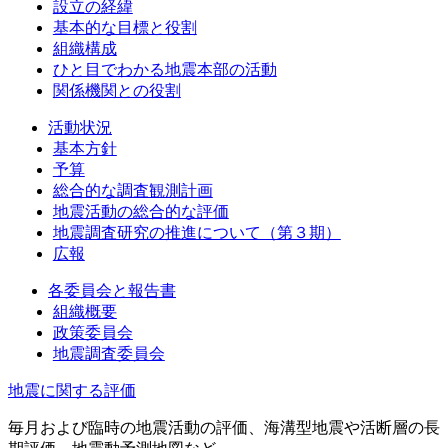
設立の経緯
基本的な目標と役割
組織構成
ひと目でわかる地震本部の活動
関係機関との役割
活動状況
基本方針
予算
総合的な調査観測計画
地震活動の総合的な評価
地震調査研究の推進について（第３期）
広報
各委員会と報告書
組織概要
政策委員会
地震調査委員会
地震に関する評価
毎月および臨時の地震活動の評価、海溝型地震や活断層の長