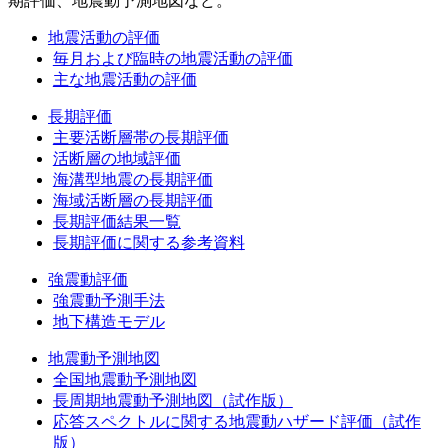
期評価、地震動予測地図など。
地震活動の評価
毎月および臨時の地震活動の評価
主な地震活動の評価
長期評価
主要活断層帯の長期評価
活断層の地域評価
海溝型地震の長期評価
海域活断層の長期評価
長期評価結果一覧
長期評価に関する参考資料
強震動評価
強震動予測手法
地下構造モデル
地震動予測地図
全国地震動予測地図
長周期地震動予測地図（試作版）
応答スペクトルに関する地震動ハザード評価（試作
版）