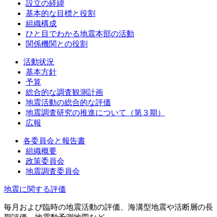
設立の経緯
基本的な目標と役割
組織構成
ひと目でわかる地震本部の活動
関係機関との役割
活動状況
基本方針
予算
総合的な調査観測計画
地震活動の総合的な評価
地震調査研究の推進について（第３期）
広報
各委員会と報告書
組織概要
政策委員会
地震調査委員会
地震に関する評価
毎月および臨時の地震活動の評価、海溝型地震や活断層の長