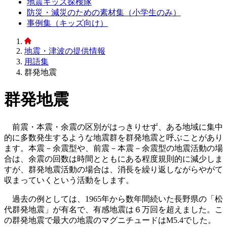
地震キッズ探検隊
防災・減災のための素材集（小学生のみ）
事例集（キッズ向け）
地震・津波の提供情報
用語集
群発地震
群発地震
前震・本震・余震の区別がはっきりせず、ある地域に集中
的に多数発生するような地震群を群発地震と呼ぶことがあり
ます。本震－余震型や、前震－本震－余震型の地震活動の場
合は、余震の回数は時間とともにある程度規則的に減少しま
すが、群発地震活動の場合は、消長を繰り返しながらやがて
収まっていくという活動をします。
過去の例としては、1965年から数年間続いた長野県の「松
代群発地震」が有名で、有感地震は６万回を超えました。こ
の群発地震で最大の地震のマグニチュードはM5.4でした。