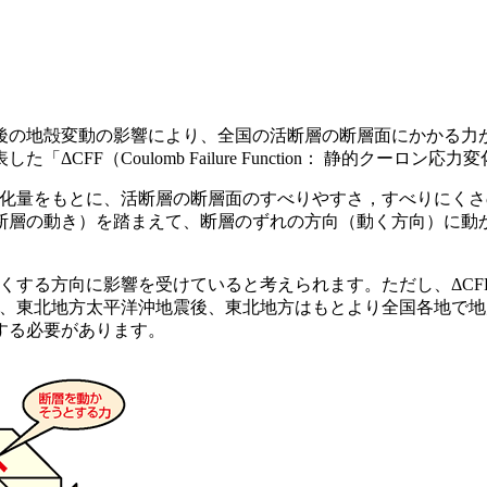
れ以後の地殻変動の影響により、全国の活断層の断層面にかかる
F（Coulomb Failure Function： 静的クーロン
変化量をもとに、活断層の断層面のすべりやすさ，すべりにく
断層の動き）を踏まえて、断層のずれの方向（動く方向）に動
すくする方向に影響を受けていると考えられます。ただし、ΔC
も、東北地方太平洋沖地震後、東北地方はもとより全国各地で
する必要があります。