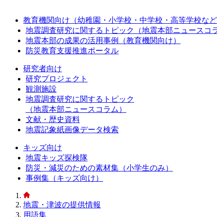
教育機関向け（幼稚園・小学校・中学校・高等学校など
地震調査研究に関するトピック（地震本部ニュースコ
地震本部の成果の活用事例（教育機関向け）
防災教育支援推進ポータル
研究者向け
研究プロジェクト
観測施設
地震調査研究に関するトピック
（地震本部ニュースコラム）
文献・歴史資料
地震記象紙画像データ検索
キッズ向け
地震キッズ探検隊
防災・減災のための素材集（小学生のみ）
事例集（キッズ向け）
地震・津波の提供情報
用語集