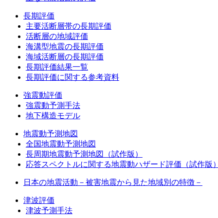
長期評価
主要活断層帯の長期評価
活断層の地域評価
海溝型地震の長期評価
海域活断層の長期評価
長期評価結果一覧
長期評価に関する参考資料
強震動評価
強震動予測手法
地下構造モデル
地震動予測地図
全国地震動予測地図
長周期地震動予測地図（試作版）
応答スペクトルに関する地震動ハザード評価（試作版
日本の地震活動－被害地震から見た地域別の特徴－
津波評価
津波予測手法