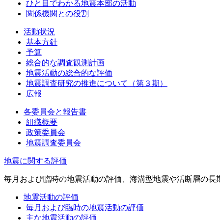
ひと目でわかる地震本部の活動
関係機関との役割
活動状況
基本方針
予算
総合的な調査観測計画
地震活動の総合的な評価
地震調査研究の推進について（第３期）
広報
各委員会と報告書
組織概要
政策委員会
地震調査委員会
地震に関する評価
毎月および臨時の地震活動の評価、海溝型地震や活断層の長
地震活動の評価
毎月および臨時の地震活動の評価
主な地震活動の評価