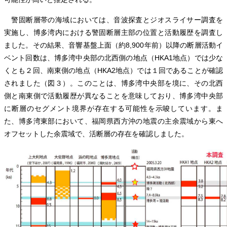
警固断層帯の海域においては、音波探査とジオスライサー調査を
実施し、博多湾内における警固断層主部の位置と活動履歴を調査し
ました。その結果、音響基盤上面（約8,900年前）以降の断層活動イ
ベント回数は、博多湾中央部の北西側の地点（HKA1地点）では少な
くとも２回、南東側の地点（HKA2地点）では１回であることが確認
されました（図３）。このことは、博多湾中央部を境に、その北西
側と南東側で活動履歴が異なることを意味しており、博多湾中央部
に断層のセグメント境界が存在する可能性を示唆しています。ま
た、博多湾東部において、福岡県西方沖の地震の主余震域から東へ
オフセットした余震域で、活断層の存在を確認しました。