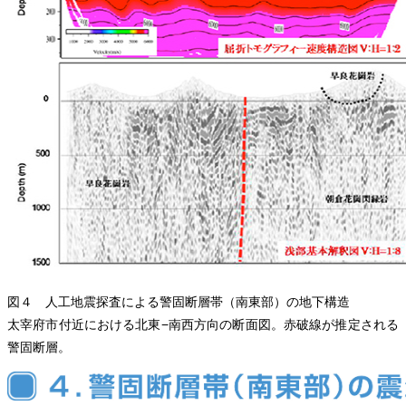
図４ 人工地震探査による警固断層帯（南東部）の地下構造
太宰府市付近における北東−南西方向の断面図。赤破線が推定される
警固断層。