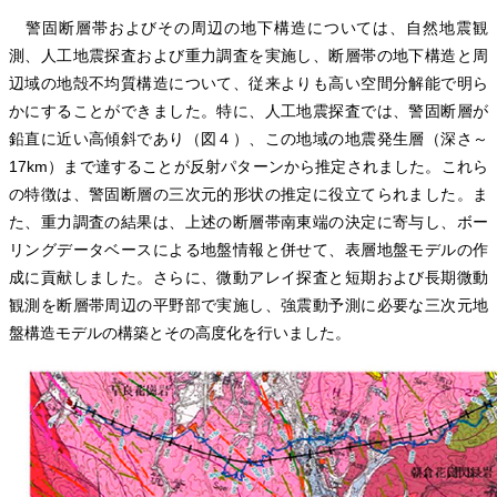
警固断層帯およびその周辺の地下構造については、自然地震観
測、人工地震探査および重力調査を実施し、断層帯の地下構造と周
辺域の地殻不均質構造について、従来よりも高い空間分解能で明ら
かにすることができました。特に、人工地震探査では、警固断層が
鉛直に近い高傾斜であり（図４）、この地域の地震発生層（深さ～
17km）まで達することが反射パターンから推定されました。これら
の特徴は、警固断層の三次元的形状の推定に役立てられました。ま
た、重力調査の結果は、上述の断層帯南東端の決定に寄与し、ボー
リングデータベースによる地盤情報と併せて、表層地盤モデルの作
成に貢献しました。さらに、微動アレイ探査と短期および長期微動
観測を断層帯周辺の平野部で実施し、強震動予測に必要な三次元地
盤構造モデルの構築とその高度化を行いました。