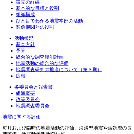
設立の経緯
基本的な目標と役割
組織構成
ひと目でわかる地震本部の活動
関係機関との役割
活動状況
基本方針
予算
総合的な調査観測計画
地震活動の総合的な評価
地震調査研究の推進について（第３期）
広報
各委員会と報告書
組織概要
政策委員会
地震調査委員会
地震に関する評価
毎月および臨時の地震活動の評価、海溝型地震や活断層の長