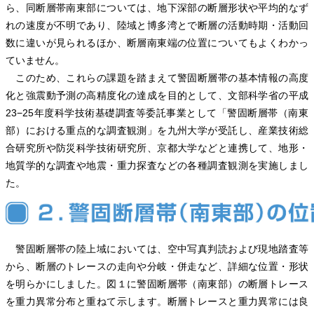
ら、同断層帯南東部については、地下深部の断層形状や平均的なず
れの速度が不明であり、陸域と博多湾とで断層の活動時期・活動回
数に違いが見られるほか、断層南東端の位置についてもよくわかっ
ていません。
このため、これらの課題を踏まえて警固断層帯の基本情報の高度
化と強震動予測の高精度化の達成を目的として、文部科学省の平成
23−25年度科学技術基礎調査等委託事業として「警固断層帯（南東
部）における重点的な調査観測」を九州大学が受託し、産業技術総
合研究所や防災科学技術研究所、京都大学などと連携して、地形・
地質学的な調査や地震・重力探査などの各種調査観測を実施しまし
た。
警固断層帯の陸上域においては、空中写真判読および現地踏査等
から、断層のトレースの走向や分岐・併走など、詳細な位置・形状
を明らかにしました。図１に警固断層帯（南東部）の断層トレース
を重力異常分布と重ねて示します。断層トレースと重力異常には良