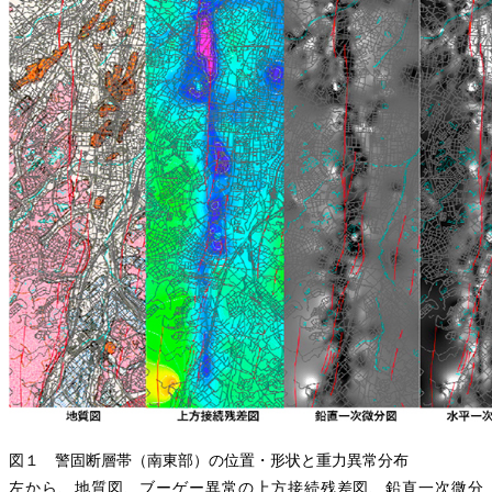
図１ 警固断層帯（南東部）の位置・形状と重力異常分布
左から、地質図、ブーゲー異常の上方接続残差図、鉛直一次微分