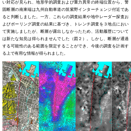
い対応が見られ、地形学的調査および重力異常の終端位置から、警
固断層の南東端は九州自動車道の筑紫野インターチェンジ付近であ
ると判断しました。一方、これらの調査結果や地中レーダー探査お
よびボーリング調査の結果に基づき、トレンチ調査を３地点におい
て実施しましたが、断層が露出しなかったため、活動履歴について
は新たな知見は得られませんでした（図２）。しかし、断層が通過
する可能性のある範囲を限定することができ、今後の調査を計画す
る上で有用な情報が得られました。