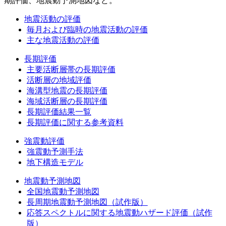
期評価、地震動予測地図など。
地震活動の評価
毎月および臨時の地震活動の評価
主な地震活動の評価
長期評価
主要活断層帯の長期評価
活断層の地域評価
海溝型地震の長期評価
海域活断層の長期評価
長期評価結果一覧
長期評価に関する参考資料
強震動評価
強震動予測手法
地下構造モデル
地震動予測地図
全国地震動予測地図
長周期地震動予測地図（試作版）
応答スペクトルに関する地震動ハザード評価（試作
版）