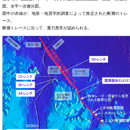
図、水平一次微分図。
図中の赤線が、地形・地質学的調査によって推定された断層のトレ
ース。
断層トレースに沿って、重力異常が認められる。