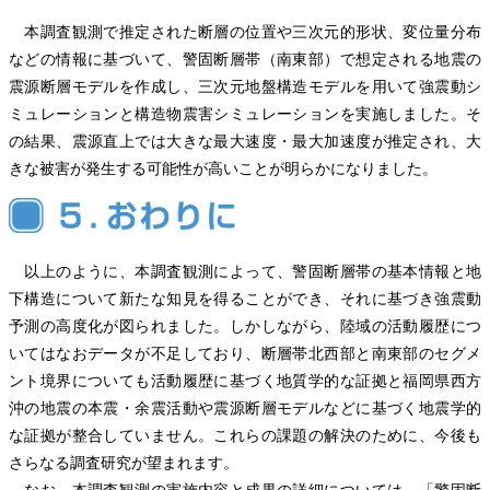
本調査観測で推定された断層の位置や三次元的形状、変位量分布
などの情報に基づいて、警固断層帯（南東部）で想定される地震の
震源断層モデルを作成し、三次元地盤構造モデルを用いて強震動シ
ミュレーションと構造物震害シミュレーションを実施しました。そ
の結果、震源直上では大きな最大速度・最大加速度が推定され、大
きな被害が発生する可能性が高いことが明らかになりました。
以上のように、本調査観測によって、警固断層帯の基本情報と地
下構造について新たな知見を得ることができ、それに基づき強震動
予測の高度化が図られました。しかしながら、陸域の活動履歴につ
いてはなおデータが不足しており、断層帯北西部と南東部のセグメ
ント境界についても活動履歴に基づく地質学的な証拠と福岡県西方
沖の地震の本震・余震活動や震源断層モデルなどに基づく地震学的
な証拠が整合していません。これらの課題の解決のために、今後も
さらなる調査研究が望まれます。
なお、本調査観測の実施内容と成果の詳細については、「警固断