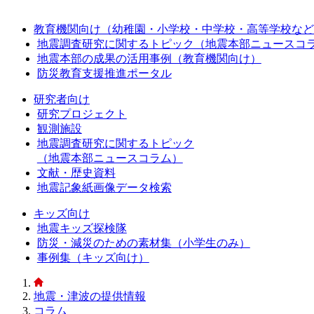
教育機関向け（幼稚園・小学校・中学校・高等学校など
地震調査研究に関するトピック（地震本部ニュースコ
地震本部の成果の活用事例（教育機関向け）
防災教育支援推進ポータル
研究者向け
研究プロジェクト
観測施設
地震調査研究に関するトピック
（地震本部ニュースコラム）
文献・歴史資料
地震記象紙画像データ検索
キッズ向け
地震キッズ探検隊
防災・減災のための素材集（小学生のみ）
事例集（キッズ向け）
地震・津波の提供情報
コラム