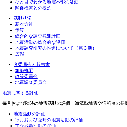
ひと目でわかる地震本部の活動
関係機関との役割
活動状況
基本方針
予算
総合的な調査観測計画
地震活動の総合的な評価
地震調査研究の推進について（第３期）
広報
各委員会と報告書
組織概要
政策委員会
地震調査委員会
地震に関する評価
毎月および臨時の地震活動の評価、海溝型地震や活断層の長
地震活動の評価
毎月および臨時の地震活動の評価
主な地震活動の評価