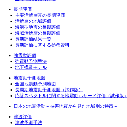
長期評価
主要活断層帯の長期評価
活断層の地域評価
海溝型地震の長期評価
海域活断層の長期評価
長期評価結果一覧
長期評価に関する参考資料
強震動評価
強震動予測手法
地下構造モデル
地震動予測地図
全国地震動予測地図
長周期地震動予測地図（試作版）
応答スペクトルに関する地震動ハザード評価（試作版
日本の地震活動－被害地震から見た地域別の特徴－
津波評価
津波予測手法