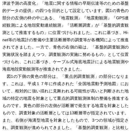
津波予測の高度化」「地震に関する情報の早期伝達等のための基盤
的データの提供」の四つを目的として設定しています。図1の青色の
部分の左側の枠の中にある、『地震観測』『地震動観測』『GPS連
続観測による地殻変動連続観測』『活断層調査』が「基盤的調査観
測として推進するもの」に位置づけられました。これに基づき、Hi-
net等の地震計の整備や主要活断層帯の調査等が各機関によって推進
されてきました。一方で、青色の右側の箱は、「基盤的調査観測の
実施状況を踏まえつつ、調査観測の実施に努めるもの」として位置
づけられ、これに基づき、ケーブル式海底地震計による地震観測や
海底地殻変動観測等が推進されてきました。
図1の下側の黄色の部分は、「重点的調査観測」の部分になりま
す。これは、平成１７年に作成された「全国地震動予測地図」にお
いて、相対的に強い揺れに見舞われる可能性が高いと判断された地
域の特定の地震を対象として重点的調査観測体制の整備を推進する
ものです。黄色の部分の左側が活断層で発生する地震を対象とした
もので、調査対象の活断層としては13断層帯が指定されています。
また、右側が海溝型地震を対象としたもので、3つの領域が指定さ
れ、調査観測が進められてきました。「基盤的調査観測」と比較し