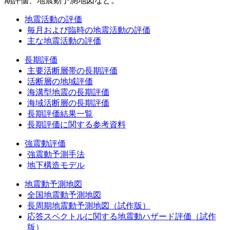
期評価、地震動予測地図など。
地震活動の評価
毎月および臨時の地震活動の評価
主な地震活動の評価
長期評価
主要活断層帯の長期評価
活断層の地域評価
海溝型地震の長期評価
海域活断層の長期評価
長期評価結果一覧
長期評価に関する参考資料
強震動評価
強震動予測手法
地下構造モデル
地震動予測地図
全国地震動予測地図
長周期地震動予測地図（試作版）
応答スペクトルに関する地震動ハザード評価（試作
版）