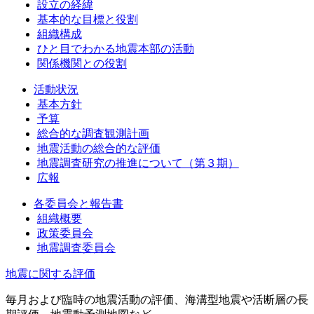
設立の経緯
基本的な目標と役割
組織構成
ひと目でわかる地震本部の活動
関係機関との役割
活動状況
基本方針
予算
総合的な調査観測計画
地震活動の総合的な評価
地震調査研究の推進について（第３期）
広報
各委員会と報告書
組織概要
政策委員会
地震調査委員会
地震に関する評価
毎月および臨時の地震活動の評価、海溝型地震や活断層の長