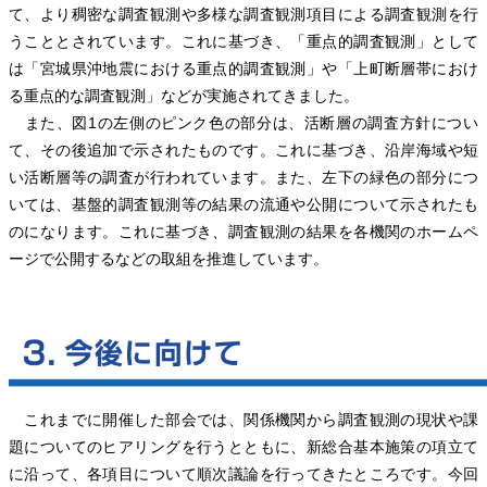
て、より稠密な調査観測や多様な調査観測項目による調査観測を行
うこととされています。これに基づき、「重点的調査観測」として
は「宮城県沖地震における重点的調査観測」や「上町断層帯におけ
る重点的な調査観測」などが実施されてきました。
また、図1の左側のピンク色の部分は、活断層の調査方針につい
て、その後追加で示されたものです。これに基づき、沿岸海域や短
い活断層等の調査が行われています。また、左下の緑色の部分につ
いては、基盤的調査観測等の結果の流通や公開について示されたも
のになります。これに基づき、調査観測の結果を各機関のホームペ
ージで公開するなどの取組を推進しています。
これまでに開催した部会では、関係機関から調査観測の現状や課
題についてのヒアリングを行うとともに、新総合基本施策の項立て
に沿って、各項目について順次議論を行ってきたところです。今回