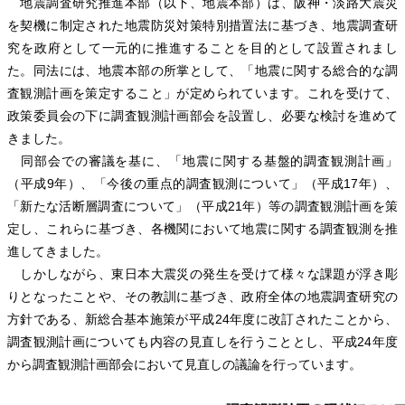
地震調査研究推進本部（以下、地震本部）は、阪神・淡路大震災
を契機に制定された地震防災対策特別措置法に基づき、地震調査研
究を政府として一元的に推進することを目的として設置されまし
た。同法には、地震本部の所掌として、「地震に関する総合的な調
査観測計画を策定すること」が定められています。これを受けて、
政策委員会の下に調査観測計画部会を設置し、必要な検討を進めて
きました。
同部会での審議を基に、「地震に関する基盤的調査観測計画」
（平成9年）、「今後の重点的調査観測について」（平成17年）、
「新たな活断層調査について」（平成21年）等の調査観測計画を策
定し、これらに基づき、各機関において地震に関する調査観測を推
進してきました。
しかしながら、東日本大震災の発生を受けて様々な課題が浮き彫
りとなったことや、その教訓に基づき、政府全体の地震調査研究の
方針である、新総合基本施策が平成24年度に改訂されたことから、
調査観測計画についても内容の見直しを行うこととし、平成24年度
から調査観測計画部会において見直しの議論を行っています。