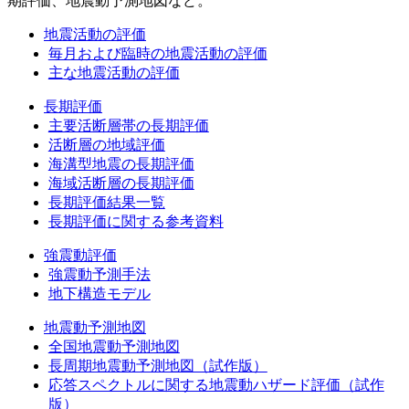
期評価、地震動予測地図など。
地震活動の評価
毎月および臨時の地震活動の評価
主な地震活動の評価
長期評価
主要活断層帯の長期評価
活断層の地域評価
海溝型地震の長期評価
海域活断層の長期評価
長期評価結果一覧
長期評価に関する参考資料
強震動評価
強震動予測手法
地下構造モデル
地震動予測地図
全国地震動予測地図
長周期地震動予測地図（試作版）
応答スペクトルに関する地震動ハザード評価（試作
版）