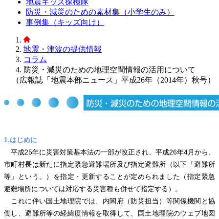
地震キッズ探検隊
防災・減災のための素材集（小学生のみ）
事例集（キッズ向け）
地震・津波の提供情報
コラム
防災・減災のための地理空間情報の活用について
（広報誌「地震本部ニュース」平成26年（2014年）秋号）
1.はじめに
平成25年に災害対策基本法の一部が改正され、平成26年4月から、
市町村長は新たに指定緊急避難場所及び指定避難所（以下「避難所
等」という。）を指定・更新することが定められました（指定緊急
避難場所については対応する災害種も併せて指定する）。
これに伴い国土地理院では、内閣府（防災担当）等関係機関と協
働し、避難所等の経緯度情報を取得して、国土地理院のウェブ地図