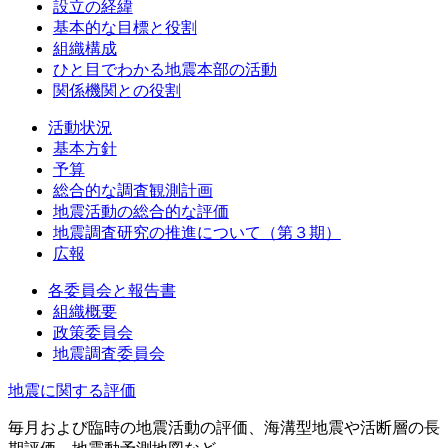
設立の経緯
基本的な目標と役割
組織構成
ひと目でわかる地震本部の活動
関係機関との役割
活動状況
基本方針
予算
総合的な調査観測計画
地震活動の総合的な評価
地震調査研究の推進について（第３期）
広報
各委員会と報告書
組織概要
政策委員会
地震調査委員会
地震に関する評価
毎月および臨時の地震活動の評価、海溝型地震や活断層の長