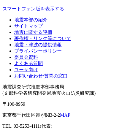
スマートフォン版を表示する
地震本部の紹介
サイトマップ
地震に関する評価
著作権・リンク等について
地震・津波の提供情報
プライバシーポリシー
委員会資料
よくある質問
ユーザ向け
お問い合わせ/質問の窓口
地震調査研究推進本部事務局
(文部科学省研究開発局地震火山防災研究課)
〒100-8959
東京都千代田区霞が関3-2-2
MAP
TEL. 03-5253-4111(代表)