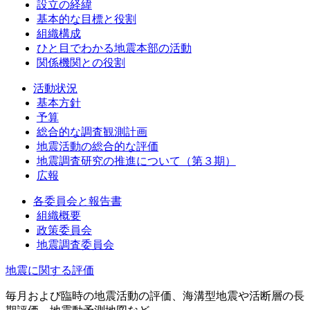
設立の経緯
基本的な目標と役割
組織構成
ひと目でわかる地震本部の活動
関係機関との役割
活動状況
基本方針
予算
総合的な調査観測計画
地震活動の総合的な評価
地震調査研究の推進について（第３期）
広報
各委員会と報告書
組織概要
政策委員会
地震調査委員会
地震に関する評価
毎月および臨時の地震活動の評価、海溝型地震や活断層の長