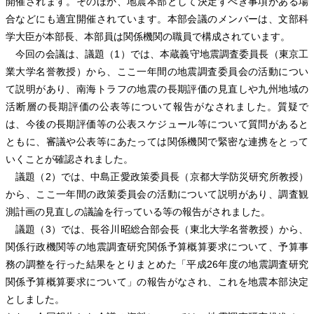
開催されます。そのほか、地震本部として決定すべき事項がある場
合などにも適宜開催されています。本部会議のメンバーは、文部科
学大臣が本部長、本部員は関係機関の職員で構成されています。
今回の会議は、議題（1）では、本蔵義守地震調査委員長（東京工
業大学名誉教授）から、ここ一年間の地震調査委員会の活動につい
て説明があり、南海トラフの地震の長期評価の見直しや九州地域の
活断層の長期評価の公表等について報告がなされました。質疑で
は、今後の長期評価等の公表スケジュール等について質問があると
ともに、審議や公表等にあたっては関係機関で緊密な連携をとって
いくことが確認されました。
議題（2）では、中島正愛政策委員長（京都大学防災研究所教授）
から、ここ一年間の政策委員会の活動について説明があり、調査観
測計画の見直しの議論を行っている等の報告がされました。
議題（3）では、長谷川昭総合部会長（東北大学名誉教授）から、
関係行政機関等の地震調査研究関係予算概算要求について、予算事
務の調整を行った結果をとりまとめた「平成26年度の地震調査研究
関係予算概算要求について」の報告がなされ、これを地震本部決定
としました。