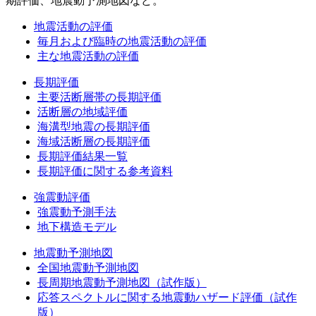
期評価、地震動予測地図など。
地震活動の評価
毎月および臨時の地震活動の評価
主な地震活動の評価
長期評価
主要活断層帯の長期評価
活断層の地域評価
海溝型地震の長期評価
海域活断層の長期評価
長期評価結果一覧
長期評価に関する参考資料
強震動評価
強震動予測手法
地下構造モデル
地震動予測地図
全国地震動予測地図
長周期地震動予測地図（試作版）
応答スペクトルに関する地震動ハザード評価（試作
版）