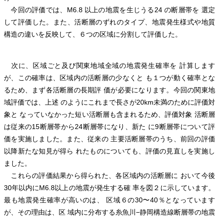
今回の評価では、M6.8 以上の地震を生じうる24 の断層帯を 選定
して評価した。また、活断層のずれのタイプ、地震発生様式や地質
構造の違いを反映して、６つの区域に分割して評価した。
次に、区域ごと及び関東地域全域の地震発生確率を 計算します
が、この確率は、区域内の活断層の少なくと も１つが動く確率とな
るため、まず各活断層の長期評 価が必要になります。今回の関東地
域評価では、上述 のようにこれまで長さが20km未満のために評価対
象と なっていなかった短い活断層も含まれるため、評価対象 活断層
は従来の15断層帯から24断層帯になり、新た に9断層帯について評
価を実施しました。また、従来の 主要活断層帯のうち、前回の評価
以降新たな知見が得ら れたものについても、評価の見直しを実施し
ました。
これらの評価結果から得られた、各区域内の活断層に おいて今後
30年以内にM6.8以上の地震が発生する確 率を図２に示しています。
最も地震発生確率が高いのは、 区域６の30〜40％となっています
が、その理由は、区 域内に分布する糸魚川−静岡構造線断層帯の地震