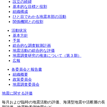
設立の経緯
基本的な目標と役割
組織構成
ひと目でわかる地震本部の活動
関係機関との役割
活動状況
基本方針
予算
総合的な調査観測計画
地震活動の総合的な評価
地震調査研究の推進について（第３期）
広報
各委員会と報告書
組織概要
政策委員会
地震調査委員会
地震に関する評価
毎月および臨時の地震活動の評価、海溝型地震や活断層の長