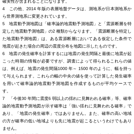
確実性が含まれることになります。
4 この他、2014 年版の表層地盤データは、測地系が日本測地系か
ら世界測地系に変更されています。
5 地震動予測地図は「確率論的地震動予測地図」と「震源断層を特
定した地震動予測地図」の2 種類からなります。「震源断層を特定し
た地震動予測地図」は、ある震源断層においてある仮定した条件で
地震が起きた場合の周辺の震度分布を地図に示したものです。
6 地震の発生確率を計算するには地震の発生間隔と最後に地震が起
こった時期の情報が必要ですが、調査によって得られるこれらの値
は、例えば、地震の発生間隔1000 年～ 1500 年のように、幅を持っ
て与えられます。これらの幅の中央の値を使って計算した発生確率
を用いて確率論的地震動予測地図を作成するものが平均ケースで
す。
7 「今後30 年間に震度6 弱以上の揺れに見舞われる確率」等、確率
論的地震動予測地図が示す確率は「強い揺れに見舞われる確率」で
あり、「地震の発生確率」ではありません。また、確率の高い地域
の方が確率の低い地域よりも先に地震が起こるというわけでもあり
ません。