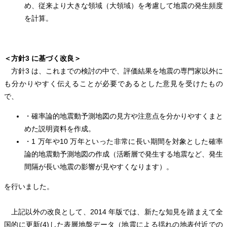
め、従来より大きな領域（大領域）を考慮して地震の発生頻度
を計算。
＜方針3 に基づく改良＞
方針3 は、これまでの検討の中で、評価結果を地震の専門家以外に
も分かりやすく伝えることが必要であるとした意見を受けたもの
で、
・確率論的地震動予測地図の見方や注意点を分かりやすくまと
めた説明資料を作成。
・1 万年や10 万年といった非常に長い期間を対象とした確率
論的地震動予測地図の作成（活断層で発生する地震など、発生
間隔が長い地震の影響が見やすくなります）。
を行いました。
上記以外の改良として、2014 年版では、新たな知見を踏まえて全
国的に更新(4)した表層地盤データ（地震による揺れの地表付近での