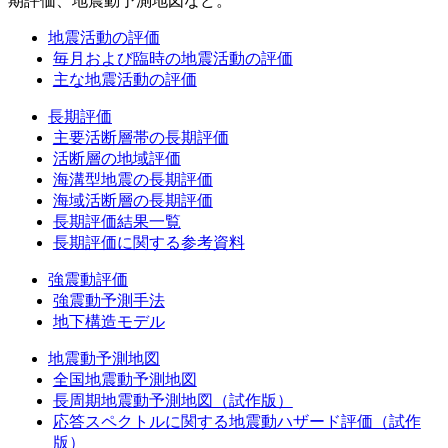
期評価、地震動予測地図など。
地震活動の評価
毎月および臨時の地震活動の評価
主な地震活動の評価
長期評価
主要活断層帯の長期評価
活断層の地域評価
海溝型地震の長期評価
海域活断層の長期評価
長期評価結果一覧
長期評価に関する参考資料
強震動評価
強震動予測手法
地下構造モデル
地震動予測地図
全国地震動予測地図
長周期地震動予測地図（試作版）
応答スペクトルに関する地震動ハザード評価（試作
版）