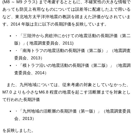
(M8 ～ M9 クラス) まで考慮するとともに、不確実性の大きな情報で
あっても防災上有用なものについては誤差等に配慮した上で用いる
など、東北地方太平洋沖地震の教訓を踏まえた評価がなされていま
す。2014 年版は主に以下の長期評価を反映しています。
・「三陸沖から房総沖にかけての地震活動の長期評価（第二
版）」( 地震調査委員会、2011)
・「南海トラフの地震活動の長期評価（第二版）」（地震調査
委員会、2013）
・「模トラフ沿いの地震活動の長期評価（第二版）」（地震調
査委員会、2014）
また、九州地域については、従来考慮の対象としていなかった、
M7.0 よりも小さなM6.8 程度の地震を起こす活断層までを対象とし
て行われた長期評価
・「九州地域の活断層の長期評価（第一版）」（地震調査委員
会、2013）
を反映しました。