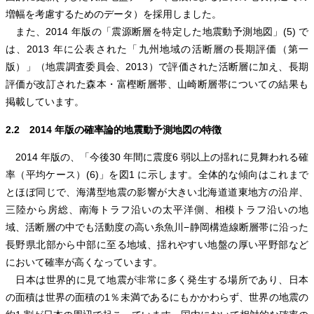
増幅を考慮するためのデータ）を採用しました。
また、2014 年版の「震源断層を特定した地震動予測地図」(5) で
は、2013 年に公表された「九州地域の活断層の長期評価（第一
版）」（地震調査委員会、2013）で評価された活断層に加え、長期
評価が改訂された森本・富樫断層帯、山崎断層帯についての結果も
掲載しています。
2.2 2014 年版の確率論的地震動予測地図の特徴
2014 年版の、「今後30 年間に震度6 弱以上の揺れに見舞われる確
率（平均ケース）(6)」を図1 に示します。全体的な傾向はこれまで
とほぼ同じで、海溝型地震の影響が大きい北海道道東地方の沿岸、
三陸から房総、南海トラフ沿いの太平洋側、相模トラフ沿いの地
域、活断層の中でも活動度の高い糸魚川−静岡構造線断層帯に沿った
長野県北部から中部に至る地域、揺れやすい地盤の厚い平野部など
において確率が高くなっています。
日本は世界的に見て地震が非常に多く発生する場所であり、日本
の面積は世界の面積の1％未満であるにもかかわらず、世界の地震の