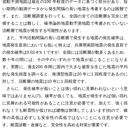
震動予測地図は最近の100 年程度のデータに基づく部分があり、短
い期間の観測データから発生間隔の長い地震を考慮するのは困難で
す。また、活断層調査を行っても、全国の全ての活断層を完全に把
握することは難しく、確率論的地震動予測地図で考慮されていない
活断層で地震が発生する可能性があります。
また、平均活動間隔の長い活断層で発生する地震の発生確率は、
地震発生直前においても低い( 例えば、兵庫県南部地震の発生直前で
の発生確率は0.02-8％ ) ですが、全国には活断層が数多くあるため、
数十年の間には、その中のいずれかで地震が起こることになりま
す。実際に、過去200 年間に国内で大きな被害を生じた地震の平均
的な発生頻度を調べると、海溝型地震は20 年に1 回程度であるのに
対して、活断層の地震は10 年に1 回程度です。
さらに、発生確率が低いことは強い揺れに見舞われないという意
味ではありません(7)。確率が低くても、地震が発生すれば強い揺れ
に見舞われる可能性があることに注意が必要です。加えて、強く揺
れなくても耐震性が低ければ建物は倒壊してしまいます(8)ので、確
率の高低は必ずしも安全性の高低ではないことにも注意が必要で
す。耐震診断・改修など、安全性を高める対策が重要です。