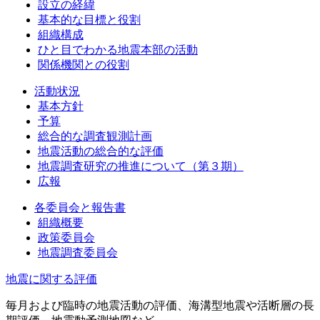
設立の経緯
基本的な目標と役割
組織構成
ひと目でわかる地震本部の活動
関係機関との役割
活動状況
基本方針
予算
総合的な調査観測計画
地震活動の総合的な評価
地震調査研究の推進について（第３期）
広報
各委員会と報告書
組織概要
政策委員会
地震調査委員会
地震に関する評価
毎月および臨時の地震活動の評価、海溝型地震や活断層の長