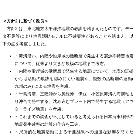
＜方針2 に基づく改良＞
方針2 は、東北地方太平洋沖地震の教訓を踏まえたものです。デー
タ不足等により地震活動モデルに不確実性があることを踏まえ、以
下の点を考慮しました。
・海溝沿い、内陸や沿岸域の活断層で発生する震源不特定地震
について、従来より大きな規模の地震まで考慮。
・内陸や沿岸域の活断層で発生する地震について、地表の証拠
からは活動の痕跡を認めにくい地震や、複数の活断層の連動(
九州のみ) による地震を考慮。
・千島海溝、三陸沖から房総沖、伊豆・小笠原海溝の海溝軸よ
り沖合で発生する、沈み込むプレート内で発生する地震（アウ
ターライズ地震）を考慮。
・これまでの調査が不足していると考えられる日本海東縁部の
地震発生確率の計算の仕方を工夫。
・局所的な地震活動による予測結果への過度な影響を防ぐた