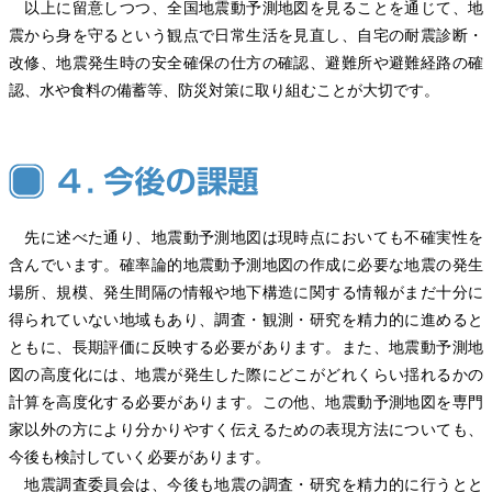
以上に留意しつつ、全国地震動予測地図を見ることを通じて、地
震から身を守るという観点で日常生活を見直し、自宅の耐震診断・
改修、地震発生時の安全確保の仕方の確認、避難所や避難経路の確
認、水や食料の備蓄等、防災対策に取り組むことが大切です。
先に述べた通り、地震動予測地図は現時点においても不確実性を
含んでいます。確率論的地震動予測地図の作成に必要な地震の発生
場所、規模、発生間隔の情報や地下構造に関する情報がまだ十分に
得られていない地域もあり、調査・観測・研究を精力的に進めると
ともに、長期評価に反映する必要があります。また、地震動予測地
図の高度化には、地震が発生した際にどこがどれくらい揺れるかの
計算を高度化する必要があります。この他、地震動予測地図を専門
家以外の方により分かりやすく伝えるための表現方法についても、
今後も検討していく必要があります。
地震調査委員会は、今後も地震の調査・研究を精力的に行うとと