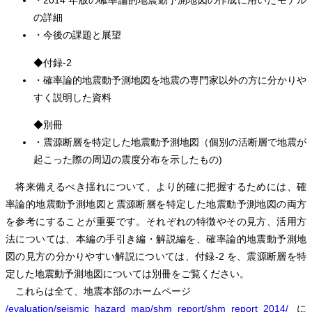
・2014 年版の確率論的地震動予測地図の作成に用いたモデル
の詳細
・今後の課題と展望
◆付録-2
・確率論的地震動予測地図を地震の専門家以外の方に分かりや
すく説明した資料
◆別冊
・震源断層を特定した地震動予測地図（個別の活断層で地震が
起こった際の周辺の震度分布を示したもの)
将来備えるべき揺れについて、より的確に把握するためには、確
率論的地震動予測地図と震源断層を特定した地震動予測地図の両方
を参考にすることが重要です。それぞれの特徴やその見方、活用方
法については、本編の手引き編・解説編を、確率論的地震動予測地
図の見方の分かりやすい解説については、付録-2 を、震源断層を特
定した地震動予測地図については別冊をご覧ください。
これらは全て、地震本部のホームページ
/evaluation/seismic_hazard_map/shm_report/shm_report_2014/
に