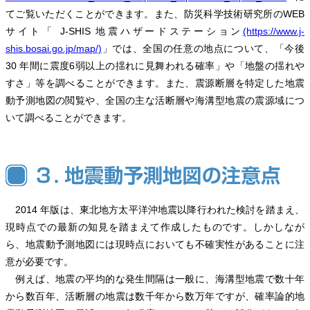
てご覧いただくことができます。また、防災科学技術研究所のWEB
サイト「 J-SHIS 地震ハザードステーション
(https://www.j-
shis.bosai.go.jp/map/)
」では、全国の任意の地点について、「今後
30 年間に震度6弱以上の揺れに見舞われる確率」や「地盤の揺れや
すさ」等を調べることができます。また、震源断層を特定した地震
動予測地図の閲覧や、全国の主な活断層や海溝型地震の震源域につ
いて調べることができます。
2014 年版は、東北地方太平洋沖地震以降行われた検討を踏まえ、
現時点での最新の知見を踏まえて作成したものです。しかしなが
ら、地震動予測地図には現時点においても不確実性があることに注
意が必要です。
例えば、地震の平均的な発生間隔は一般に、海溝型地震で数十年
から数百年、活断層の地震は数千年から数万年ですが、確率論的地