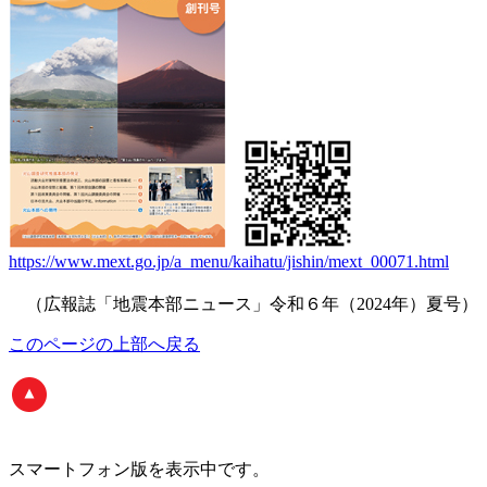
https://www.mext.go.jp/a_menu/kaihatu/jishin/mext_00071.html
（広報誌「地震本部ニュース」令和６年（2024年）夏号）
このページの上部へ戻る
スマートフォン版
を表示中です。