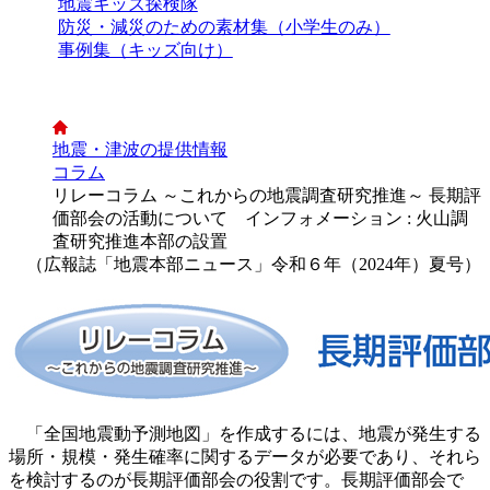
地震キッズ探検隊
防災・減災のための素材集（小学生のみ）
事例集（キッズ向け）
地震・津波の提供情報
コラム
リレーコラム ～これからの地震調査研究推進～ 長期評
価部会の活動について インフォメーション : 火山調
査研究推進本部の設置
（広報誌「地震本部ニュース」令和６年（2024年）夏号）
「全国地震動予測地図」を作成するには、地震が発生する
場所・規模・発生確率に関するデータが必要であり、それら
を検討するのが長期評価部会の役割です。長期評価部会で