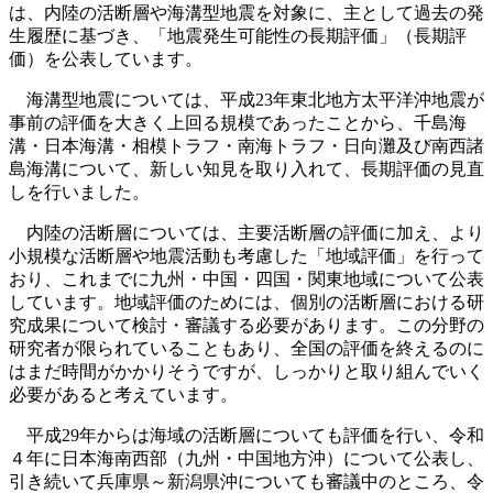
は、内陸の活断層や海溝型地震を対象に、主として過去の発
生履歴に基づき、「地震発生可能性の長期評価」（長期評
価）を公表しています。
海溝型地震については、平成23年東北地方太平洋沖地震が
事前の評価を大きく上回る規模であったことから、千島海
溝・日本海溝・相模トラフ・南海トラフ・日向灘及び南西諸
島海溝について、新しい知見を取り入れて、長期評価の見直
しを行いました。
内陸の活断層については、主要活断層の評価に加え、より
小規模な活断層や地震活動も考慮した「地域評価」を行って
おり、これまでに九州・中国・四国・関東地域について公表
しています。地域評価のためには、個別の活断層における研
究成果について検討・審議する必要があります。この分野の
研究者が限られていることもあり、全国の評価を終えるのに
はまだ時間がかかりそうですが、しっかりと取り組んでいく
必要があると考えています。
平成29年からは海域の活断層についても評価を行い、令和
４年に日本海南西部（九州・中国地方沖）について公表し、
引き続いて兵庫県～新潟県沖についても審議中のところ、令