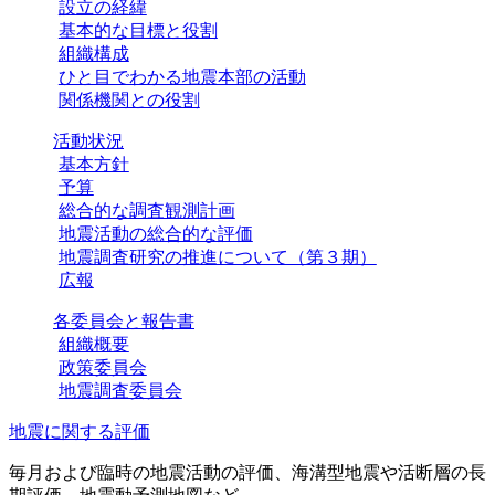
設立の経緯
基本的な目標と役割
組織構成
ひと目でわかる地震本部の活動
関係機関との役割
活動状況
基本方針
予算
総合的な調査観測計画
地震活動の総合的な評価
地震調査研究の推進について（第３期）
広報
各委員会と報告書
組織概要
政策委員会
地震調査委員会
地震に関する評価
毎月および臨時の地震活動の評価、海溝型地震や活断層の長