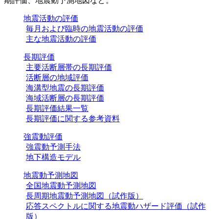
期評価、地震動予測地図など。
地震活動の評価
毎月および臨時の地震活動の評価
主な地震活動の評価
長期評価
主要活断層帯の長期評価
活断層の地域評価
海溝型地震の長期評価
海域活断層の長期評価
長期評価結果一覧
長期評価に関する参考資料
強震動評価
強震動予測手法
地下構造モデル
地震動予測地図
全国地震動予測地図
長周期地震動予測地図（試作版）
応答スペクトルに関する地震動ハザード評価（試作
版）