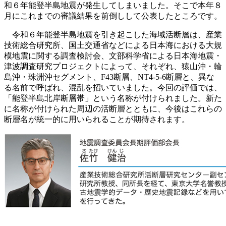
和６年能登半島地震が発生してしまいました。そこで本年８
月にこれまでの審議結果を前倒しして公表したところです。
令和６年能登半島地震を引き起こした海域活断層は、産業
技術総合研究所、国土交通省などによる日本海における大規
模地震に関する調査検討会、文部科学省による日本海地震・
津波調査研究プロジェクトによって、それぞれ、猿山沖・輪
島沖・珠洲沖セグメント、F43断層、NT4-5-6断層と、異な
る名前で呼ばれ、混乱を招いていました。今回の評価では、
「能登半島北岸断層帯」という名称が付けられました。新た
に名称が付けられた周辺の活断層とともに、今後はこれらの
断層名が統一的に用いられることが期待されます。