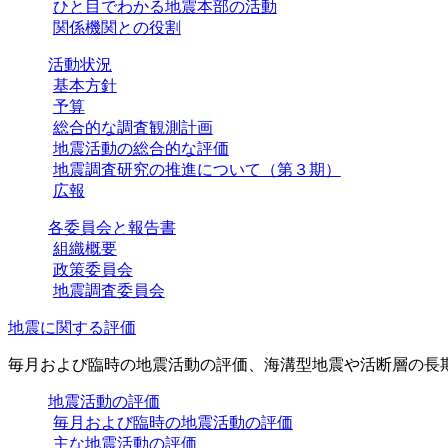
ひと目でわかる地震本部の活動
関係機関との役割
活動状況
基本方針
予算
総合的な調査観測計画
地震活動の総合的な評価
地震調査研究の推進について（第３期）
広報
各委員会と報告書
組織概要
政策委員会
地震調査委員会
地震に関する評価
毎月および臨時の地震活動の評価、海溝型地震や活断層の長
地震活動の評価
毎月および臨時の地震活動の評価
主な地震活動の評価