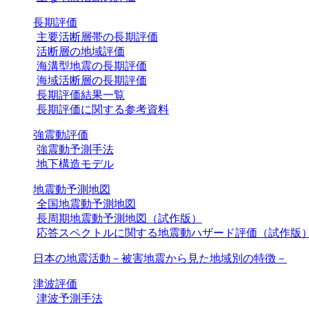
長期評価
主要活断層帯の長期評価
活断層の地域評価
海溝型地震の長期評価
海域活断層の長期評価
長期評価結果一覧
長期評価に関する参考資料
強震動評価
強震動予測手法
地下構造モデル
地震動予測地図
全国地震動予測地図
長周期地震動予測地図（試作版）
応答スペクトルに関する地震動ハザード評価（試作版
日本の地震活動－被害地震から見た地域別の特徴－
津波評価
津波予測手法