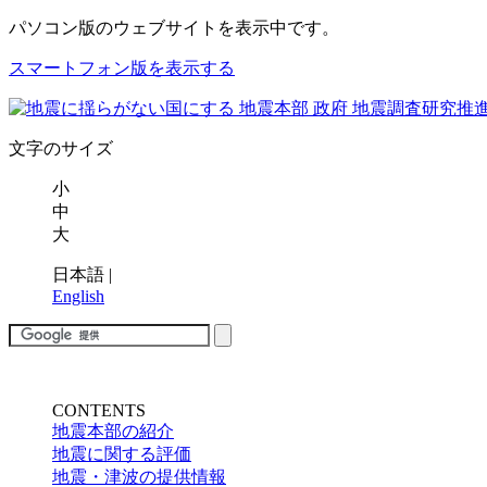
パソコン版
のウェブサイトを表示中です。
スマートフォン版を表示する
文字のサイズ
小
中
大
日本語
|
English
CONTENTS
地震本部の紹介
地震に関する評価
地震・津波の提供情報