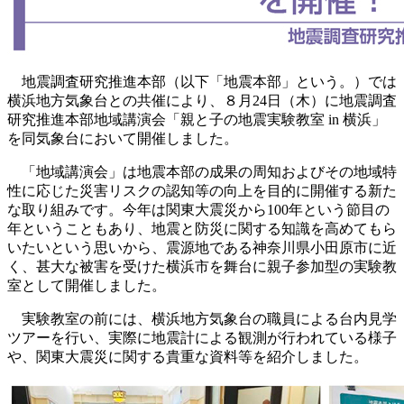
地震調査研究推進本部（以下「地震本部」という。）では
横浜地方気象台との共催により、８月24日（木）に地震調査
研究推進本部地域講演会「親と子の地震実験教室 in 横浜」
を同気象台において開催しました。
「地域講演会」は地震本部の成果の周知およびその地域特
性に応じた災害リスクの認知等の向上を目的に開催する新た
な取り組みです。今年は関東大震災から100年という節目の
年ということもあり、地震と防災に関する知識を高めてもら
いたいという思いから、震源地である神奈川県小田原市に近
く、甚大な被害を受けた横浜市を舞台に親子参加型の実験教
室として開催しました。
実験教室の前には、横浜地方気象台の職員による台内見学
ツアーを行い、実際に地震計による観測が行われている様子
や、関東大震災に関する貴重な資料等を紹介しました。