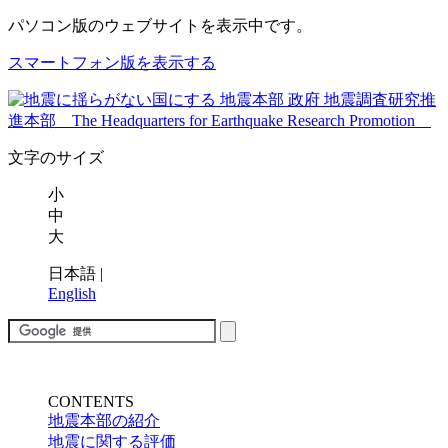
パソコン版
のウェブサイトを表示中です。
スマートフォン版を表示する
文字のサイズ
小
中
大
日本語
|
English
CONTENTS
地震本部の紹介
地震に関する評価