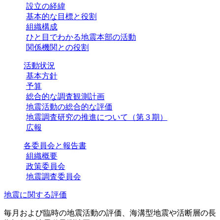
設立の経緯
基本的な目標と役割
組織構成
ひと目でわかる地震本部の活動
関係機関との役割
活動状況
基本方針
予算
総合的な調査観測計画
地震活動の総合的な評価
地震調査研究の推進について（第３期）
広報
各委員会と報告書
組織概要
政策委員会
地震調査委員会
地震に関する評価
毎月および臨時の地震活動の評価、海溝型地震や活断層の長