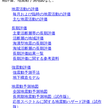
期評価、地震動予測地図など。
地震活動の評価
毎月および臨時の地震活動の評価
主な地震活動の評価
長期評価
主要活断層帯の長期評価
活断層の地域評価
海溝型地震の長期評価
海域活断層の長期評価
長期評価結果一覧
長期評価に関する参考資料
強震動評価
強震動予測手法
地下構造モデル
地震動予測地図
全国地震動予測地図
長周期地震動予測地図（試作版）
応答スペクトルに関する地震動ハザード評価（試作
版）