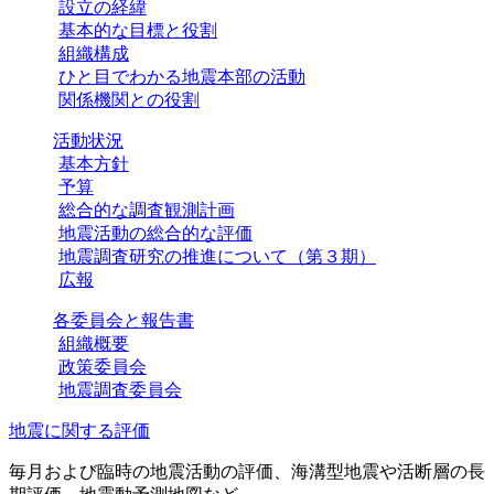
設立の経緯
基本的な目標と役割
組織構成
ひと目でわかる地震本部の活動
関係機関との役割
活動状況
基本方針
予算
総合的な調査観測計画
地震活動の総合的な評価
地震調査研究の推進について（第３期）
広報
各委員会と報告書
組織概要
政策委員会
地震調査委員会
地震に関する評価
毎月および臨時の地震活動の評価、海溝型地震や活断層の長