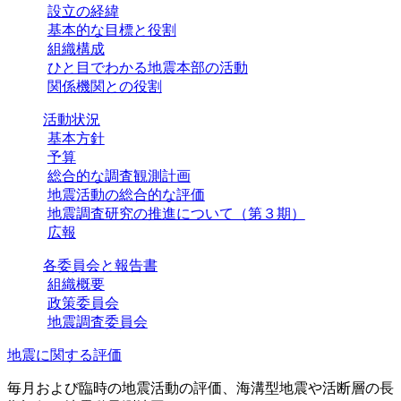
設立の経緯
基本的な目標と役割
組織構成
ひと目でわかる地震本部の活動
関係機関との役割
活動状況
基本方針
予算
総合的な調査観測計画
地震活動の総合的な評価
地震調査研究の推進について（第３期）
広報
各委員会と報告書
組織概要
政策委員会
地震調査委員会
地震に関する評価
毎月および臨時の地震活動の評価、海溝型地震や活断層の長