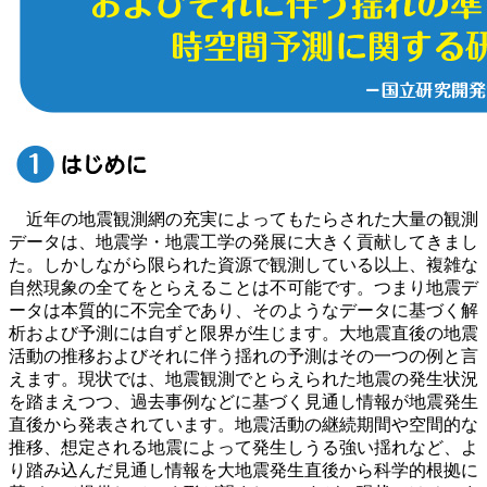
近年の地震観測網の充実によってもたらされた大量の観測
データは、地震学・地震工学の発展に大きく貢献してきまし
た。しかしながら限られた資源で観測している以上、複雑な
自然現象の全てをとらえることは不可能です。つまり地震デ
ータは本質的に不完全であり、そのようなデータに基づく解
析および予測には自ずと限界が生じます。大地震直後の地震
活動の推移およびそれに伴う揺れの予測はその一つの例と言
えます。現状では、地震観測でとらえられた地震の発生状況
を踏まえつつ、過去事例などに基づく見通し情報が地震発生
直後から発表されています。地震活動の継続期間や空間的な
推移、想定される地震によって発生しうる強い揺れなど、よ
り踏み込んだ見通し情報を大地震発生直後から科学的根拠に