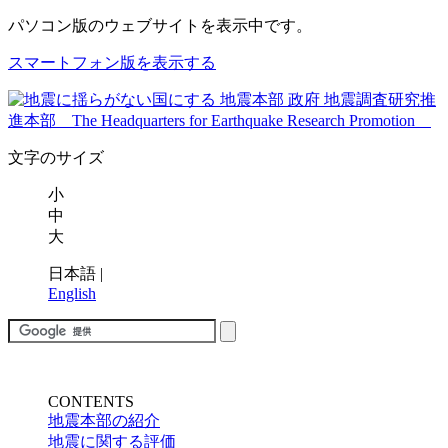
パソコン版
のウェブサイトを表示中です。
スマートフォン版を表示する
文字のサイズ
小
中
大
日本語
|
English
CONTENTS
地震本部の紹介
地震に関する評価