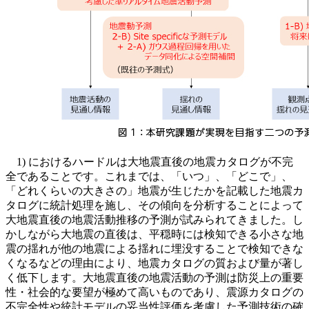
1) におけるハードルは大地震直後の地震カタログが不完
全であることです。これまでは、「いつ」、「どこで」、
「どれくらいの大きさの」地震が生じたかを記載した地震カ
タログに統計処理を施し、その傾向を分析することによって
大地震直後の地震活動推移の予測が試みられてきました。し
かしながら大地震の直後は、平穏時には検知できる小さな地
震の揺れが他の地震による揺れに埋没することで検知できな
くなるなどの理由により、地震カタログの質および量が著し
く低下します。大地震直後の地震活動の予測は防災上の重要
性・社会的な要望が極めて高いものであり、震源カタログの
不完全性や統計モデルの妥当性評価を考慮した予測技術の確