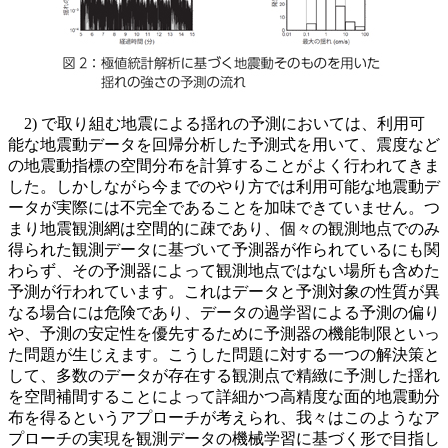
2) で取り組む地震による揺れの予測においては、利用可
能な地震動データを回帰分析した予測式を用いて、震度など
の地震動指標の空間分布を計算することがよく行われてきま
した。しかしながら今までのやり方では利用可能な地震動デ
ータが実際には不完全であることを加味できていません。つ
まり地震観測網は空間的に疎であり、個々の観測地点でのみ
得られた観測データに基づいて予測器が作られているにも関
わらず、その予測器によって観測地点ではない場所も含めた
予測が行われています。これはデータと予測対象の性質が異
なる場合には危険であり、データの過学習による予測の偏り
や、予測の安定性を優先するために予測器の機能制限といっ
た問題が生じえます。こうした問題に対する一つの解決策と
して、多数のデータが存在する観測点で精緻に予測した揺れ
を空間補間することによって詳細かつ高精度な面的地震動分
布を得るというアプローチが考えられ、我々はこのようなア
プローチの実現を観測データの機械学習に基づく形で目指し