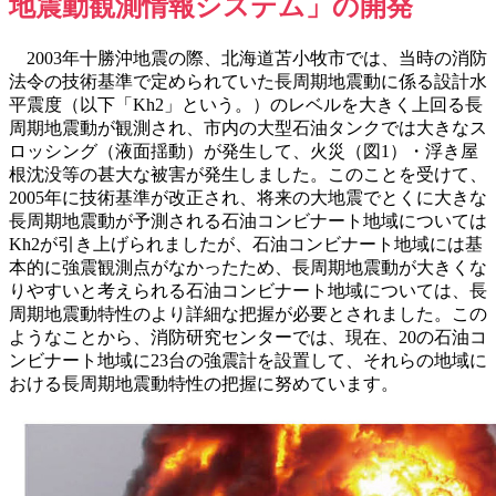
地震動観測情報システム」の開発
2003年十勝沖地震の際、北海道苫小牧市では、当時の消防
法令の技術基準で定められていた長周期地震動に係る設計水
平震度（以下「Kh2」という。）のレベルを大きく上回る長
周期地震動が観測され、市内の大型石油タンクでは大きなス
ロッシング（液面揺動）が発生して、火災（図1）・浮き屋
根沈没等の甚大な被害が発生しました。このことを受けて、
2005年に技術基準が改正され、将来の大地震でとくに大きな
長周期地震動が予測される石油コンビナート地域については
Kh2が引き上げられましたが、石油コンビナート地域には基
本的に強震観測点がなかったため、長周期地震動が大きくな
りやすいと考えられる石油コンビナート地域については、長
周期地震動特性のより詳細な把握が必要とされました。この
ようなことから、消防研究センターでは、現在、20の石油コ
ンビナート地域に23台の強震計を設置して、それらの地域に
おける長周期地震動特性の把握に努めています。