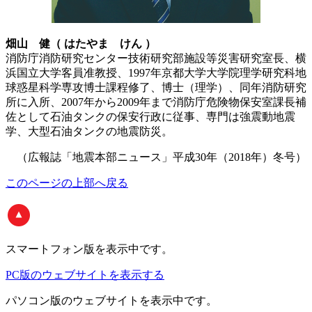
畑山 健（ はたやま けん ）
消防庁消防研究センター技術研究部施設等災害研究室長、横
浜国立大学客員准教授、1997年京都大学大学院理学研究科地
球惑星科学専攻博士課程修了、博士（理学）、同年消防研究
所に入所、2007年から2009年まで消防庁危険物保安室課長補
佐として石油タンクの保安行政に従事、専門は強震動地震
学、大型石油タンクの地震防災。
（広報誌「地震本部ニュース」平成30年（2018年）冬号）
このページの上部へ戻る
スマートフォン版
を表示中です。
PC版のウェブサイトを表示する
パソコン版
のウェブサイトを表示中です。