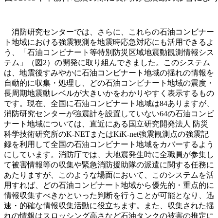
消防研究センターでは、さらに、これらの石油コンビナー
ト地域における強震観測を地震時応急対応にも活用できるよ
う、「石油コンビナート等特別防災区域地震動観測情報シス
テム」（図2）の開発に取り組んできました。このシステム
は、地震後すみやかに石油コンビナート地域の揺れの情報を
自動的に収集・処理し、どの石油コンビナート地域の震度・
長周期地震動レベルが大きいかをわかりやすく表示するもの
です。現在、全国に石油コンビナート地域は84ありますが、
消防研究センターが強震計を設置していない64の石油コンビ
ナート地域については、直近にある国立研究開発法人 防災
科学技術研究所のK-NETまたはKiK-net強震観測点の強震記
録を利用して全国の石油コンビナート地域をカバーするよう
にしています。消防庁では、大地震発生時に全職員が参集し
て被害情報等の収集や緊急消防援助隊の派遣に関する任務に
あたりますが、このような場面において、このシステムを活
用すれば、どの石油コンビナート地域から優先的・重点的に
情報収集すべきかといった判断を行うことが可能となり、迅
速・的確な情報収集活動に役立ちます。また、収集された揺
れの情報はスロッシング高さなど石油タンクの被害の推定に