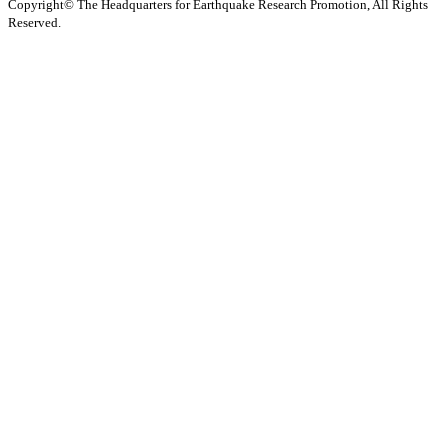
Copyright© The Headquarters for Earthquake Research Promotion, All Rights
Reserved.