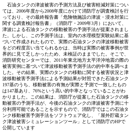
石油タンクの津波被害の予測方法及び被害軽減対策につい
ては、2006年度から2008年度にかけて消防庁が調査検討を行
っており、その最終報告書「危険物施設の津波・浸水対策に
関する調査検討報告書」（消防庁・2009年3月）において、
津波による石油タンクの移動被害の予測手法が提案されまし
た。しかし、この予測手法は、室内の水理模型実験結果に基
づいて作成されたもので、実際の石油タンクの津波移動被害
をどの程度言い当てられるかは、当時は実際の被害事例が世
界的に見て乏しかったため、未検証のままでした。そこで、
消防研究センターでは、2011年東北地方太平洋沖地震の際の
被害実例に基づいて津波移動被害予測手法の的中率を調べま
した。その結果、実際のタンクの移動に関する被害状況と津
波移動被害予測手法による予測結果が対照できた石油タンク
197基のうち、移動被害の有無が実際と予測で一致したもの
は147基あり、76%という高い的中率となっていることがわ
かりました。この結果は、消防庁が提案した石油タンクの移
動被害の予測手法が、今後の石油タンクの津波被害予測に十
分利用可能であることを示すもので、消防庁ではこの石油タ
ンク移動被害予測手法をソフトウェア化し、「屋外貯蔵タン
ク津波被害シミュレーションツール」として消防庁のHPで
公開しています