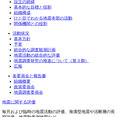
設立の経緯
基本的な目標と役割
組織構成
ひと目でわかる地震本部の活動
関係機関との役割
活動状況
基本方針
予算
総合的な調査観測計画
地震活動の総合的な評価
地震調査研究の推進について（第３期）
広報
各委員会と報告書
組織概要
政策委員会
地震調査委員会
地震に関する評価
毎月および臨時の地震活動の評価、海溝型地震や活断層の長