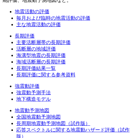
期評価、地震動予測地図など。
地震活動の評価
毎月および臨時の地震活動の評価
主な地震活動の評価
長期評価
主要活断層帯の長期評価
活断層の地域評価
海溝型地震の長期評価
海域活断層の長期評価
長期評価結果一覧
長期評価に関する参考資料
強震動評価
強震動予測手法
地下構造モデル
地震動予測地図
全国地震動予測地図
長周期地震動予測地図（試作版）
応答スペクトルに関する地震動ハザード評価（試作
版）