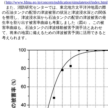
（
http://www.fdma.go.jp/concern/publication/simulatetool/index.html
また、消防研究センターでは、東北地方太平洋沖地震の際
の石油タンクの配管の津波被害の状況と津波浸水深との関係
を整理し、津波浸水深から石油タンクの配管の津波被害の発
生率を割り出す被害率曲線も考案しました（図4）。この被
害率曲線も、石油タンクの津波移動被害予測手法とあわせ
て、将来の地震に備えるための津波被害予測に活用できると
考えられます。