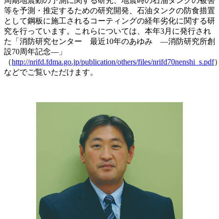
周期地震動の予測に関する研究、地震時の石油タンクの被害
等を予測・推定するための研究開発、石油タンクの防食措置
として鋼板に施工されるコーティングの経年劣化に関する研
究を行っています。これらについては、本年3月に発行され
た「消防研究センター 最近10年のあゆみ ―消防研究所創
設70周年記念―」
（
http://nrifd.fdma.go.jp/publication/others/files/nrifd70nenshi_s.pdf
などでご覧いただけます。