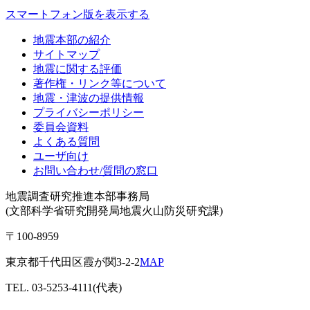
スマートフォン版を表示する
地震本部の紹介
サイトマップ
地震に関する評価
著作権・リンク等について
地震・津波の提供情報
プライバシーポリシー
委員会資料
よくある質問
ユーザ向け
お問い合わせ/質問の窓口
地震調査研究推進本部事務局
(文部科学省研究開発局地震火山防災研究課)
〒100-8959
東京都千代田区霞が関3-2-2
MAP
TEL. 03-5253-4111(代表)