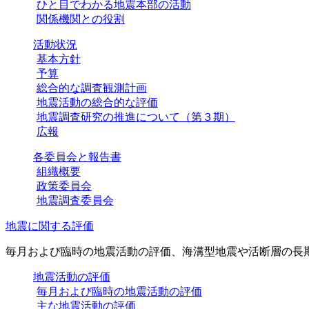
ひと目でわかる地震本部の活動
関係機関との役割
活動状況
基本方針
予算
総合的な調査観測計画
地震活動の総合的な評価
地震調査研究の推進について（第３期）
広報
各委員会と報告書
組織概要
政策委員会
地震調査委員会
地震に関する評価
毎月および臨時の地震活動の評価、海溝型地震や活断層の長
地震活動の評価
毎月および臨時の地震活動の評価
主な地震活動の評価