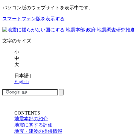
パソコン版
のウェブサイトを表示中です。
スマートフォン版を表示する
文字のサイズ
小
中
大
日本語
|
English
CONTENTS
地震本部の紹介
地震に関する評価
地震・津波の提供情報