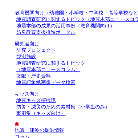
教育機関向け（幼稚園・小学校・中学校・高等学校など
地震調査研究に関するトピック（地震本部ニュースコ
地震本部の成果の活用事例（教育機関向け）
防災教育支援推進ポータル
研究者向け
研究プロジェクト
観測施設
地震調査研究に関するトピック
（地震本部ニュースコラム）
文献・歴史資料
地震記象紙画像データ検索
キッズ向け
地震キッズ探検隊
防災・減災のための素材集（小学生のみ）
事例集（キッズ向け）
地震・津波の提供情報
コラム