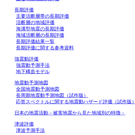
長期評価
主要活断層帯の長期評価
活断層の地域評価
海溝型地震の長期評価
海域活断層の長期評価
長期評価結果一覧
長期評価に関する参考資料
強震動評価
強震動予測手法
地下構造モデル
地震動予測地図
全国地震動予測地図
長周期地震動予測地図（試作版）
応答スペクトルに関する地震動ハザード評価（試作版
日本の地震活動－被害地震から見た地域別の特徴－
津波評価
津波予測手法