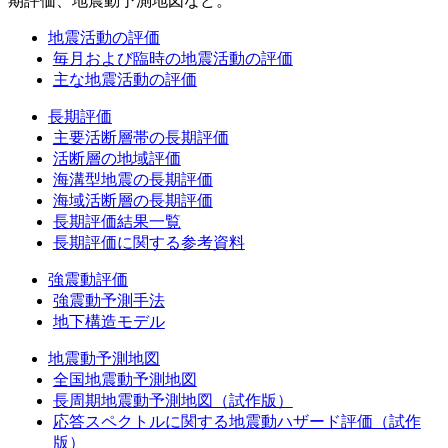
期評価、地震動予測地図など。
地震活動の評価
毎月および臨時の地震活動の評価
主な地震活動の評価
長期評価
主要活断層帯の長期評価
活断層の地域評価
海溝型地震の長期評価
海域活断層の長期評価
長期評価結果一覧
長期評価に関する参考資料
強震動評価
強震動予測手法
地下構造モデル
地震動予測地図
全国地震動予測地図
長周期地震動予測地図（試作版）
応答スペクトルに関する地震動ハザード評価（試作
版）