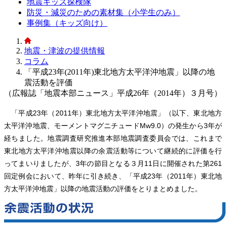
地震キッズ探検隊
防災・減災のための素材集（小学生のみ）
事例集（キッズ向け）
地震・津波の提供情報
コラム
「平成23年(2011年)東北地方太平洋沖地震」以降の地
震活動を評価
（広報誌「地震本部ニュース」平成26年（2014年）３月号）
「平成23年（2011年）東北地方太平洋沖地震」（以下、東北地方
太平洋沖地震、モーメントマグニチュードMw9.0）の発生から3年が
経ちました。地震調査研究推進本部地震調査委員会では、これまで
東北地方太平洋沖地震以降の余震活動等について継続的に評価を行
ってまいりましたが、3年の節目となる３月11日に開催された第261
回定例会において、昨年に引き続き、「平成23年（2011年）東北地
方太平洋沖地震」以降の地震活動の評価をとりまとめました。