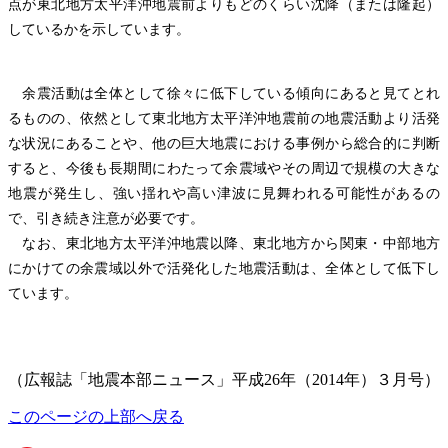
点が東北地方太平洋沖地震前よりもどのくらい沈降（または隆起）
しているかを示しています。
余震活動は全体として徐々に低下している傾向にあると見てとれ
るものの、依然として東北地方太平洋沖地震前の地震活動より活発
な状況にあることや、他の巨大地震における事例から総合的に判断
すると、今後も長期間にわたって余震域やその周辺で規模の大きな
地震が発生し、強い揺れや高い津波に見舞われる可能性があるの
で、引き続き注意が必要です。
なお、東北地方太平洋沖地震以降、東北地方から関東・中部地方
にかけての余震域以外で活発化した地震活動は、全体として低下し
ています。
（広報誌「地震本部ニュース」平成26年（2014年）３月号）
このページの上部へ戻る