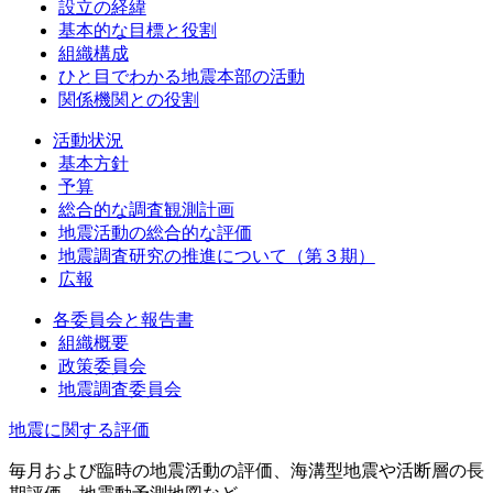
設立の経緯
基本的な目標と役割
組織構成
ひと目でわかる地震本部の活動
関係機関との役割
活動状況
基本方針
予算
総合的な調査観測計画
地震活動の総合的な評価
地震調査研究の推進について（第３期）
広報
各委員会と報告書
組織概要
政策委員会
地震調査委員会
地震に関する評価
毎月および臨時の地震活動の評価、海溝型地震や活断層の長