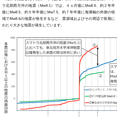
ラ北部西方沖の地震（Mw9.1）では、４ヵ月後にMw8.6、約２年半
後にMw8.5、約５年半後にMw7.5、約７年半後に海溝軸の外側の領
域でMw8.6の地震が発生するなど、震源域およびその周辺で長期に
わたり大きな地震が発生しています。