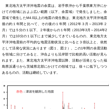
東北地方太平洋沖地震の余震は、岩手県沖から千葉県東方沖にか
けての領域におよぶ広い範囲（以下、余震域）で発生しました。余
震域で発生したM4.0以上の地震の発生数は、東北地方太平洋沖地震
後の約１年間と比べて、その後の１年間（2012年３月～2013年２
月）では５分の１以下、２年後からの１年間（2013年3月～2014年2
月）では10分の１以下にまで減少してきているものの、東北地方太
平洋沖地震前の平均的な地震活動状況と比べると３倍以上と、依然
として活発な状況にあります（図１、図２）。この1年間の余震活動
を領域に分けてみると、沖合よりも沿岸部で比較的高い活動が見ら
れます。また、東北地方太平洋沖地震以降、活動が活発となった福
島県浜通りから茨城県北部にかけての領域では、徐々に低下しつつ
あるものの、活動は継続しています。