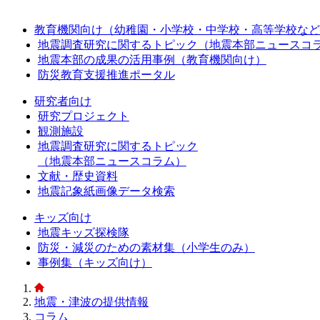
教育機関向け（幼稚園・小学校・中学校・高等学校など
地震調査研究に関するトピック（地震本部ニュースコ
地震本部の成果の活用事例（教育機関向け）
防災教育支援推進ポータル
研究者向け
研究プロジェクト
観測施設
地震調査研究に関するトピック
（地震本部ニュースコラム）
文献・歴史資料
地震記象紙画像データ検索
キッズ向け
地震キッズ探検隊
防災・減災のための素材集（小学生のみ）
事例集（キッズ向け）
地震・津波の提供情報
コラム