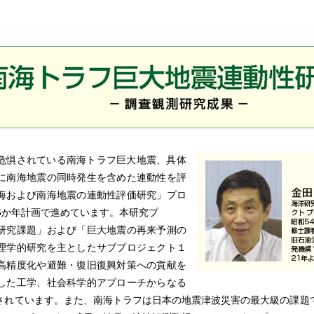
危惧されている南海トラフ巨大地震、具体
に南海地震の同時発生を含めた連動性を評
海および南海地震の連動性評価研究」プロ
5か年計画で進めています。本研究プ
研究課題」および「巨大地震の再来予測の
理学的研究を主としたサブプロジェクト１
高精度化や避難・復旧復興対策への貢献を
した工学、社会科学的アプローチからなる
されています。また、南海トラフは日本の地震津波災害の最大級の課題