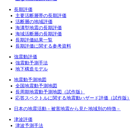
長期評価
主要活断層帯の長期評価
活断層の地域評価
海溝型地震の長期評価
海域活断層の長期評価
長期評価結果一覧
長期評価に関する参考資料
強震動評価
強震動予測手法
地下構造モデル
地震動予測地図
全国地震動予測地図
長周期地震動予測地図（試作版）
応答スペクトルに関する地震動ハザード評価（試作版
日本の地震活動－被害地震から見た地域別の特徴－
津波評価
津波予測手法