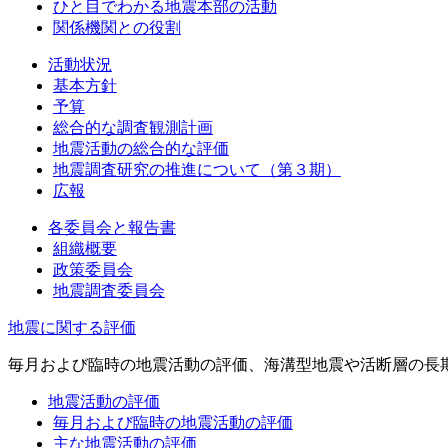
ひと目でわかる地震本部の活動
関係機関との役割
活動状況
基本方針
予算
総合的な調査観測計画
地震活動の総合的な評価
地震調査研究の推進について（第３期）
広報
各委員会と報告書
組織概要
政策委員会
地震調査委員会
地震に関する評価
毎月および臨時の地震活動の評価、海溝型地震や活断層の長
地震活動の評価
毎月および臨時の地震活動の評価
主な地震活動の評価