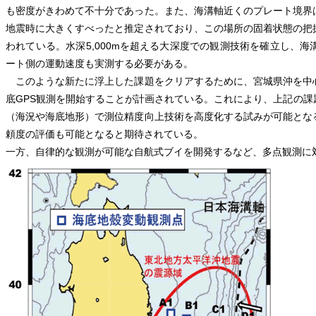
も密度がきわめて不十分であった。また、海溝軸近くのプレート境界
地震時に大きくすべったと推定されており、この場所の固着状態の把
われている。水深5,000mを超える大深度での観測技術を確立し、
ート側の運動速度も実測する必要がある。
このような新たに浮上した課題をクリアするために、宮城県沖を中
底GPS観測を開始することが計画されている。これにより、上記の
（海況や海底地形）で測位精度向上技術を高度化する試みが可能とな
頼度の評価も可能となると期待されている。
一方、自律的な観測が可能な自航式ブイを開発するなど、多点観測に