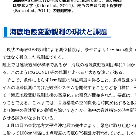
現状の海底GPS観測による測位精度は、条件により1 〜 5cm程度
ではなく孤立した観測点である。
陸上では連続観測が標準であるが、海底の地殻変動観測は年に1 回から
る。このようにGEONET等の観測と比べると大きな違いがある。
そこで、条件によらず1cm程度の測位精度を得ること、多点観測を
イムの連続観測に向けた観測システムを開発することなどを目標に、
て「海底地殻変動観測技術の高度化」の研究が開始された。要点は、
うことである。これまでは、音速構造の空間変化も時間変化すると仮
より海中の音速変化の影響を除いてきたが、海中の音速構造の時空間
させる試みがなされている。
3 月11日の東北地方太平洋沖地震の発生により、緊急に取り組む
に沿って100km間隔に１点程度の海底GPS観測が行われていた。し