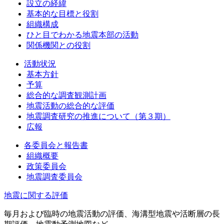
設立の経緯
基本的な目標と役割
組織構成
ひと目でわかる地震本部の活動
関係機関との役割
活動状況
基本方針
予算
総合的な調査観測計画
地震活動の総合的な評価
地震調査研究の推進について（第３期）
広報
各委員会と報告書
組織概要
政策委員会
地震調査委員会
地震に関する評価
毎月および臨時の地震活動の評価、海溝型地震や活断層の長