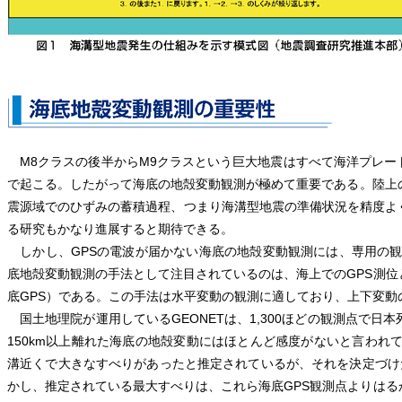
M8クラスの後半からM9クラスという巨大地震はすべて海洋プレー
で起こる。したがって海底の地殻変動観測が極めて重要である。陸上
震源域でのひずみの蓄積過程、つまり海溝型地震の準備状況を精度よ
る研究もかなり進展すると期待できる。
しかし、GPSの電波が届かない海底の地殻変動観測には、専用の観
底地殻変動観測の手法として注目されているのは、海上でのGPS測
底GPS）である。この手法は水平変動の観測に適しており、上下変
国土地理院が運用しているGEONETは、1,300ほどの観測点で日
150km以上離れた海底の地殻変動にはほとんど感度がないと言われて
溝近くで大きなすべりがあったと推定されているが、それを決定づけ
かし、推定されている最大すべりは、これら海底GPS観測点よりは