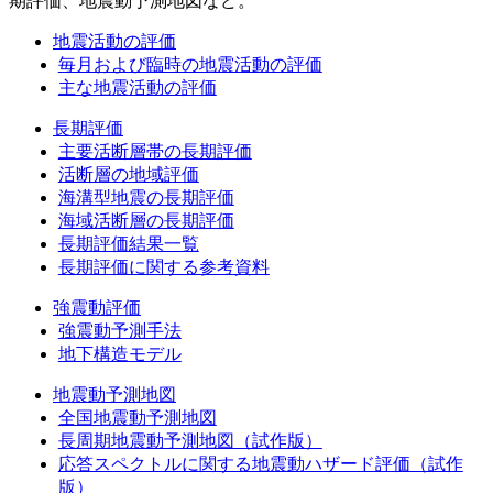
期評価、地震動予測地図など。
地震活動の評価
毎月および臨時の地震活動の評価
主な地震活動の評価
長期評価
主要活断層帯の長期評価
活断層の地域評価
海溝型地震の長期評価
海域活断層の長期評価
長期評価結果一覧
長期評価に関する参考資料
強震動評価
強震動予測手法
地下構造モデル
地震動予測地図
全国地震動予測地図
長周期地震動予測地図（試作版）
応答スペクトルに関する地震動ハザード評価（試作
版）