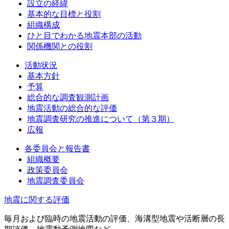
設立の経緯
基本的な目標と役割
組織構成
ひと目でわかる地震本部の活動
関係機関との役割
活動状況
基本方針
予算
総合的な調査観測計画
地震活動の総合的な評価
地震調査研究の推進について（第３期）
広報
各委員会と報告書
組織概要
政策委員会
地震調査委員会
地震に関する評価
毎月および臨時の地震活動の評価、海溝型地震や活断層の長