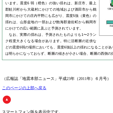
います。震度6 弱（橙色）の強い揺れは、新庄市、最上
郡鮭川村から大蔵村にかけての地域および酒田市から鶴
岡市にかけての庄内平野にも広がり、震度5強（黄色）の
揺れは、山形盆地の一部および飽海郡遊佐町から鶴岡市
にかけての広い範囲に及ぶと予測されています。
なお、実際の揺れは、予測されたものよりも1〜2ラン
ク程度大きくなる場合があります。特に活断層の近傍な
どの震度6弱の場所においても、震度6強以上の揺れになることが
は明らかになっておらず、断層の傾きが小さい場合、断層の西側の
（広報誌「地震本部ニュース」平成23年（2011年）６月号）
このページの上部へ戻る
スマートフォン版
を表示中です。