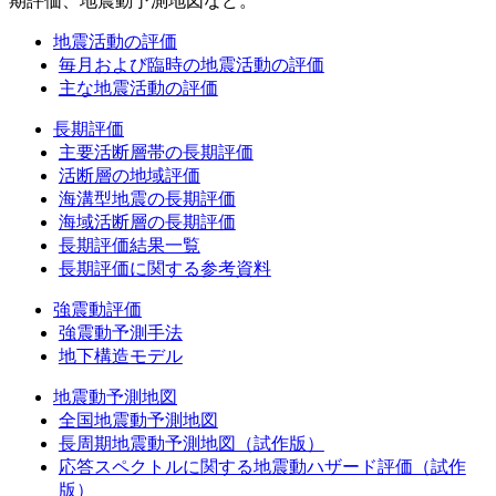
期評価、地震動予測地図など。
地震活動の評価
毎月および臨時の地震活動の評価
主な地震活動の評価
長期評価
主要活断層帯の長期評価
活断層の地域評価
海溝型地震の長期評価
海域活断層の長期評価
長期評価結果一覧
長期評価に関する参考資料
強震動評価
強震動予測手法
地下構造モデル
地震動予測地図
全国地震動予測地図
長周期地震動予測地図（試作版）
応答スペクトルに関する地震動ハザード評価（試作
版）