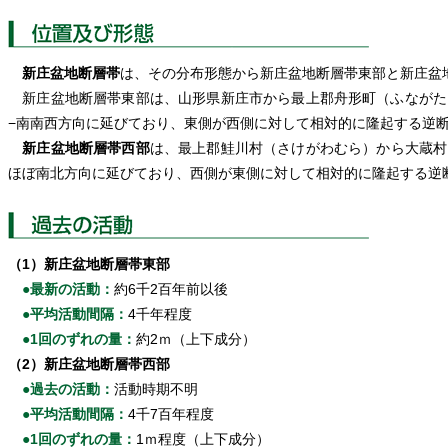
新庄盆地断層帯
は、その分布形態から新庄盆地断層帯東部と新庄盆
新庄盆地断層帯東部は、山形県新庄市から最上郡舟形町（ふながたま
−南南西方向に延びており、東側が西側に対して相対的に隆起する逆
新庄盆地断層帯西部
は、最上郡鮭川村（さけがわむら）から大蔵村
ほぼ南北方向に延びており、西側が東側に対して相対的に隆起する逆
（1）新庄盆地断層帯東部
●最新の活動：
約6千2百年前以後
●平均活動間隔：
4千年程度
●1回のずれの量：
約2ｍ（上下成分）
（2）新庄盆地断層帯西部
●過去の活動：
活動時期不明
●平均活動間隔：
4千7百年程度
●1回のずれの量：
1ｍ程度（上下成分）