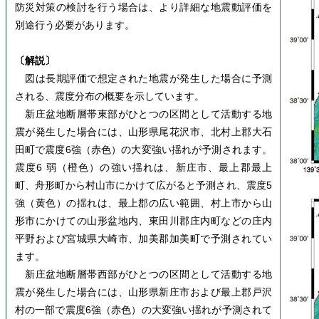
防災対策の検討を行う場合は、より詳細な地震動評価を
別途行う必要があります。
〔解説〕
図は長期評価で想定された地震が発生した場合に予測
される、震度分布の概要を示しています。
新庄盆地断層帯東部がひとつの区間として活動する地
震が発生した場合には、山形県尾花沢市、北村上郡大石
田町で震度6強（赤色）の大変強い揺れが予測されます。
震度6 弱（橙色）の強い揺れは、新庄市、最上郡最上
町、舟形町から村山市にかけて広がると予測され、震度5
強（黄色）の揺れは、最上郡の広い範囲、村上市から山
形市にかけての山形盆地内、東田川郡庄内町などの庄内
平野および宮城県大崎市、加美郡加美町で予測されてい
ます。
新庄盆地断層帯西部がひとつの区間として活動する地
震が発生した場合には、山形県新庄市および最上郡戸沢
村の一部で震度6強（赤色）の大変強い揺れが予測されて