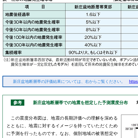
新庄盆地断層帯の評価結果については、右からご覧ください。
http
参考
新庄盆地断層帯での地震を想定した予測震度分布
この震度分布図は、地震の長期評価への理解を深める
とともに、地震に対するイメージを持っていただくため
に予測を行ったものです。なお、個別地域の被害想定や