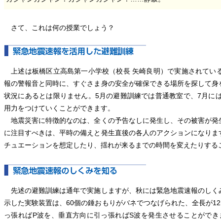
さて、これは何の授業でしょう？
上述は板橋区立高島第一小学校（校長 矢崎良明）で実施されてい
報の警報音と同時に、すぐさま身の安全が確保できる場所を探して身
状況にあるとは限りません。5月の避難訓練では普通教室で、7月に
用力をつけていくことができます。
地震災害に特徴的なのは、全くの予告なしに発生し、その被害が発
に注目すべきは、平時の備えと発生直後の各人のアクションになりま
チュエーションを想定したり、揺れが来るまでの時間を変えたりする
先述の避難訓練は通年で実施しますが、秋には緊急地震速報のしく
示した実験装置は、60個の錘おもりがバネでつなげられた、全長が1
っ張ればP波を、垂直方向に引っ張ればS波を発生させることができ