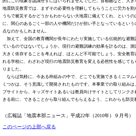
的にこの現象を認識せずにはいられませんでした。首都圏など、大き
地震防災教育では、まずその必要性を理解してもらうことに労力を割
うちで被災するかどうかもわからない大地震に備えてくれ、というの
に、関心のあるごく一部の人や機関だけが担い手となっているという
点なのかもしれません。
加えて、全国の教育機関が長年にわたり実施している伝統的な避難
ているのではないでしょうか。現行の避難訓練の効果を計るのは、測
大きく依存することを考えれば、ほとんど不可能でしょう。安全教育
れる学校に、わざわざ現行の地震防災教育を変える必然性を感じても
りました。
ならば気軽に、今ある枠組みの中で、どこでも実施できるミニマム
くつかは、そう意識して開発されたものです。本事業での取り組みは
ブサイトから、キッズサイトあるいは教員向けサイトとしてリンクさ
きる前に、できることから取り組んでもらえるよう、これからも防災
（広報誌「地震本部ニュース」平成22年（2010年）９月号）
このページの上部へ戻る