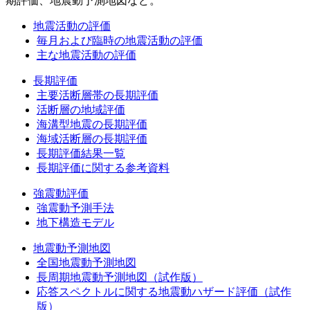
期評価、地震動予測地図など。
地震活動の評価
毎月および臨時の地震活動の評価
主な地震活動の評価
長期評価
主要活断層帯の長期評価
活断層の地域評価
海溝型地震の長期評価
海域活断層の長期評価
長期評価結果一覧
長期評価に関する参考資料
強震動評価
強震動予測手法
地下構造モデル
地震動予測地図
全国地震動予測地図
長周期地震動予測地図（試作版）
応答スペクトルに関する地震動ハザード評価（試作
版）