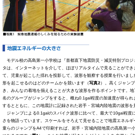
モデル校の高島第一小学校は『首都直下地震防災・減災特別プロジ
タは、インターネットを介して、ほぼリアルタイムで見ることができ
て、児童が起こした揺れを投影して、波形を観察する授業を行いまし
形を起こせるのはどのチームかを競います（
写真2
）。高くジャン
き、みんなの着地を揃えることが大きな波形を作るポイントです。地下2
名のグループがジャンプをすると、概ね0.1gal程度の加速度が得ら
するとともに、この地震計に記録された岩手・宮城内陸地震の波形を
ジャンプによる0.1galのスパイク波形に比べて、最大で10gal
さを物語っています。スケールをそろえて見せることで地震エネルギ
童らのジャンプをA4で印刷すれば、岩手・宮城内陸地震の高島第一