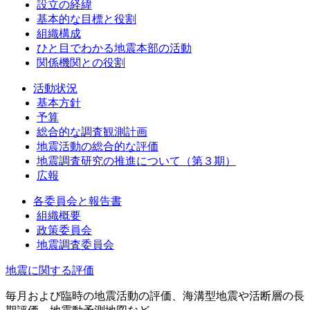
設立の経緯
基本的な目標と役割
組織構成
ひと目でわかる地震本部の活動
関係機関との役割
活動状況
基本方針
予算
総合的な調査観測計画
地震活動の総合的な評価
地震調査研究の推進について（第３期）
広報
各委員会と報告書
組織概要
政策委員会
地震調査委員会
地震に関する評価
毎月および臨時の地震活動の評価、海溝型地震や活断層の長