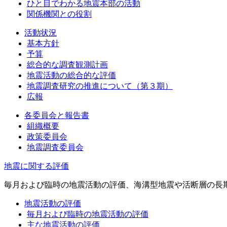
ひと目でわかる地震本部の活動
関係機関との役割
活動状況
基本方針
予算
総合的な調査観測計画
地震活動の総合的な評価
地震調査研究の推進について（第３期）
広報
各委員会と報告書
組織概要
政策委員会
地震調査委員会
地震に関する評価
毎月および臨時の地震活動の評価、海溝型地震や活断層の長
地震活動の評価
毎月および臨時の地震活動の評価
主な地震活動の評価