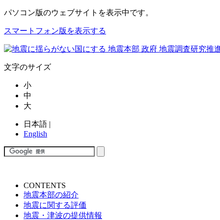
パソコン版
のウェブサイトを表示中です。
スマートフォン版を表示する
文字のサイズ
小
中
大
日本語
|
English
CONTENTS
地震本部の紹介
地震に関する評価
地震・津波の提供情報