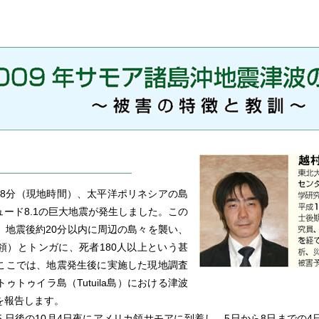
時48分（現地時間）、太平洋ポリネシアの島
ード8.1の巨大地震が発生しました。この
、地震後約20分以内に周辺の島々を襲い、
領）とトンガに、死者180人以上という甚
ここでは、地震発生後に実施した現地調査
トゥイラ島（Tutuila島）における津波
を報告します。
 日後の10月4日夜にアメリカ領サモアに到着し、5日から8日までの4