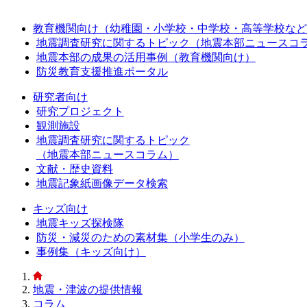
教育機関向け（幼稚園・小学校・中学校・高等学校など
地震調査研究に関するトピック（地震本部ニュースコ
地震本部の成果の活用事例（教育機関向け）
防災教育支援推進ポータル
研究者向け
研究プロジェクト
観測施設
地震調査研究に関するトピック
（地震本部ニュースコラム）
文献・歴史資料
地震記象紙画像データ検索
キッズ向け
地震キッズ探検隊
防災・減災のための素材集（小学生のみ）
事例集（キッズ向け）
地震・津波の提供情報
コラム