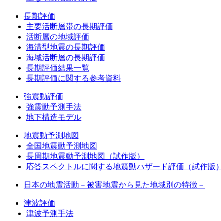
長期評価
主要活断層帯の長期評価
活断層の地域評価
海溝型地震の長期評価
海域活断層の長期評価
長期評価結果一覧
長期評価に関する参考資料
強震動評価
強震動予測手法
地下構造モデル
地震動予測地図
全国地震動予測地図
長周期地震動予測地図（試作版）
応答スペクトルに関する地震動ハザード評価（試作版
日本の地震活動－被害地震から見た地域別の特徴－
津波評価
津波予測手法