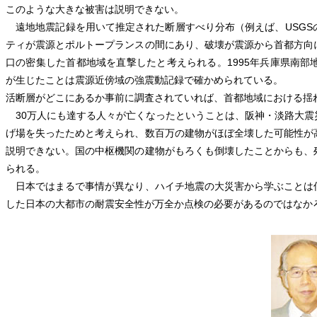
このような大きな被害は説明できない。
遠地地震記録を用いて推定された断層すべり分布（例えば、USGS
ティが震源とポルトープランスの間にあり、破壊が震源から首都方向
口の密集した首都地域を直撃したと考えられる。1995年兵庫県南
が生じたことは震源近傍域の強震動記録で確かめられている。
活断層がどこにあるか事前に調査されていれば、首都地域における揺
30万人にも達する人々が亡くなったということは、阪神・淡路大震
げ場を失ったためと考えられ、数百万の建物がほぼ全壊した可能性が
説明できない。国の中枢機関の建物がもろくも倒壊したことからも、
られる。
日本ではまるで事情が異なり、ハイチ地震の大災害から学ぶことは
した日本の大都市の耐震安全性が万全か点検の必要があるのではなか