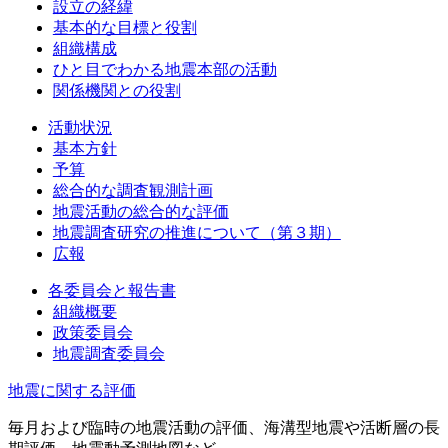
設立の経緯
基本的な目標と役割
組織構成
ひと目でわかる地震本部の活動
関係機関との役割
活動状況
基本方針
予算
総合的な調査観測計画
地震活動の総合的な評価
地震調査研究の推進について（第３期）
広報
各委員会と報告書
組織概要
政策委員会
地震調査委員会
地震に関する評価
毎月および臨時の地震活動の評価、海溝型地震や活断層の長