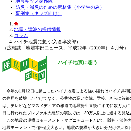
地震キッズ探検隊
防災・減災のための素材集（小学生のみ）
事例集（キッズ向け）
地震・津波の提供情報
コラム
ハイチ地震に想う(入倉孝次郎)
（広報誌「地震本部ニュース」平成22年（2010年）４月号）
ハイチ地震に想う
今年の1月12日に起こったハイチ地震による強い揺れはハイチ共和
の住居を破壊しただけでなく、公共性の高い病院、学校、さらに首都
は、テレビなどマスメディアの報道で地震発生直後にすでに数万人に
日に行われたプレブァル大統領の演説では、30万人以上に達する見込
この地震の規模はモーメント・マグニチュード7.1で、阪神・淡路大
地震モーメントで2倍程度大きい。地震の規模が大きい分だけ強い揺