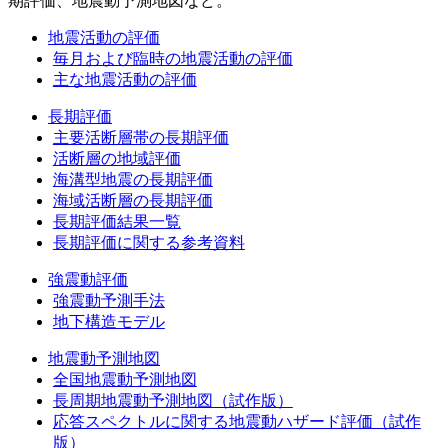
期評価、地震動予測地図など。
地震活動の評価
毎月および臨時の地震活動の評価
主な地震活動の評価
長期評価
主要活断層帯の長期評価
活断層の地域評価
海溝型地震の長期評価
海域活断層の長期評価
長期評価結果一覧
長期評価に関する参考資料
強震動評価
強震動予測手法
地下構造モデル
地震動予測地図
全国地震動予測地図
長周期地震動予測地図（試作版）
応答スペクトルに関する地震動ハザード評価（試作
版）