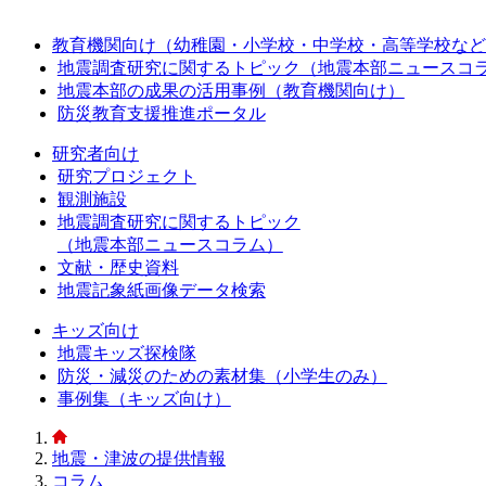
教育機関向け（幼稚園・小学校・中学校・高等学校など
地震調査研究に関するトピック（地震本部ニュースコ
地震本部の成果の活用事例（教育機関向け）
防災教育支援推進ポータル
研究者向け
研究プロジェクト
観測施設
地震調査研究に関するトピック
（地震本部ニュースコラム）
文献・歴史資料
地震記象紙画像データ検索
キッズ向け
地震キッズ探検隊
防災・減災のための素材集（小学生のみ）
事例集（キッズ向け）
地震・津波の提供情報
コラム