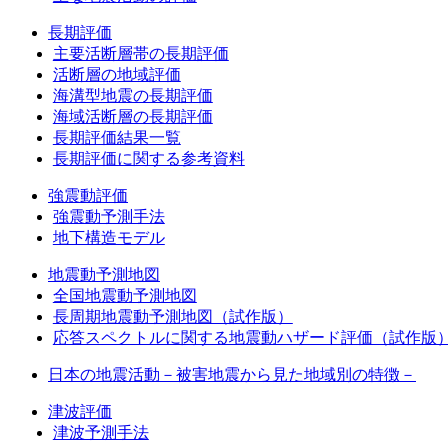
長期評価
主要活断層帯の長期評価
活断層の地域評価
海溝型地震の長期評価
海域活断層の長期評価
長期評価結果一覧
長期評価に関する参考資料
強震動評価
強震動予測手法
地下構造モデル
地震動予測地図
全国地震動予測地図
長周期地震動予測地図（試作版）
応答スペクトルに関する地震動ハザード評価（試作版
日本の地震活動－被害地震から見た地域別の特徴－
津波評価
津波予測手法