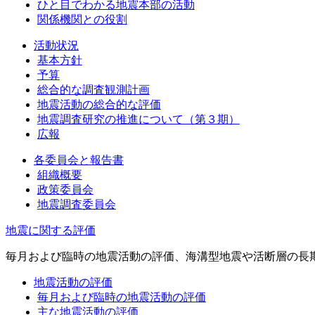
ひと目でわかる地震本部の活動
関係機関との役割
活動状況
基本方針
予算
総合的な調査観測計画
地震活動の総合的な評価
地震調査研究の推進について（第３期）
広報
各委員会と報告書
組織概要
政策委員会
地震調査委員会
地震に関する評価
毎月および臨時の地震活動の評価、海溝型地震や活断層の長
地震活動の評価
毎月および臨時の地震活動の評価
主な地震活動の評価