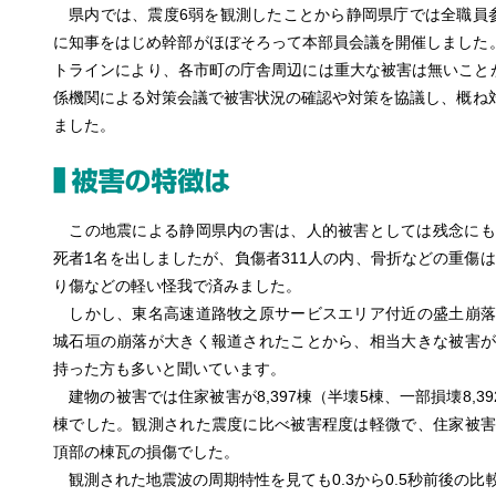
県内では、震度6弱を観測したことから静岡県庁では全職員参集
に知事をはじめ幹部がほぼそろって本部員会議を開催しました。
トラインにより、各市町の庁舎周辺には重大な被害は無いこと
係機関による対策会議で被害状況の確認や対策を協議し、概ね対
ました。
この地震による静岡県内の害は、人的被害としては残念にも
死者1名を出しましたが、負傷者311人の内、骨折などの重傷は
り傷などの軽い怪我で済みました。
しかし、東名高速道路牧之原サービスエリア付近の盛土崩落
城石垣の崩落が大きく報道されたことから、相当大きな被害が
持った方も多いと聞いています。
建物の被害では住家被害が8,397棟（半壊5棟、一部損壊8,39
棟でした。観測された震度に比べ被害程度は軽微で、住家被害
頂部の棟瓦の損傷でした。
観測された地震波の周期特性を見ても0.3から0.5秒前後の