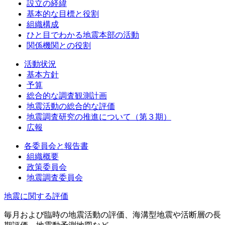
設立の経緯
基本的な目標と役割
組織構成
ひと目でわかる地震本部の活動
関係機関との役割
活動状況
基本方針
予算
総合的な調査観測計画
地震活動の総合的な評価
地震調査研究の推進について（第３期）
広報
各委員会と報告書
組織概要
政策委員会
地震調査委員会
地震に関する評価
毎月および臨時の地震活動の評価、海溝型地震や活断層の長