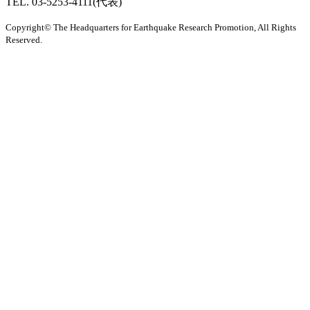
TEL. 03-5253-4111(代表)
Copyright© The Headquarters for Earthquake Research Promotion, All Rights
Reserved.