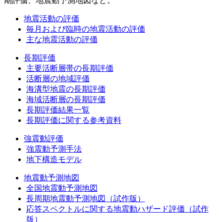
期評価、地震動予測地図など。
地震活動の評価
毎月および臨時の地震活動の評価
主な地震活動の評価
長期評価
主要活断層帯の長期評価
活断層の地域評価
海溝型地震の長期評価
海域活断層の長期評価
長期評価結果一覧
長期評価に関する参考資料
強震動評価
強震動予測手法
地下構造モデル
地震動予測地図
全国地震動予測地図
長周期地震動予測地図（試作版）
応答スペクトルに関する地震動ハザード評価（試作
版）