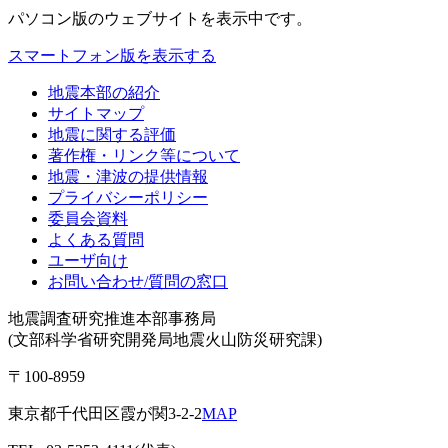
パソコン版
のウェブサイトを表示中です。
スマートフォン版を表示する
地震本部の紹介
サイトマップ
地震に関する評価
著作権・リンク等について
地震・津波の提供情報
プライバシーポリシー
委員会資料
よくある質問
ユーザ向け
お問い合わせ/質問の窓口
地震調査研究推進本部事務局
(文部科学省研究開発局地震火山防災研究課)
〒100-8959
東京都千代田区霞が関3-2-2
MAP