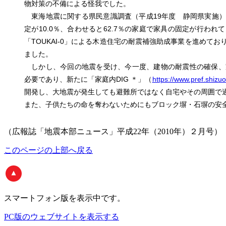
物対策の不備による怪我でした。
東海地震に関する県民意識調査（平成19年度 静岡県実施）に
定が10.0％、合わせると62.7％の家庭で家具の固定が行わ
「TOUKAI-0」による木造住宅の耐震補強助成事業を進めて
ました。
しかし、今回の地震を受け、今一度、建物の耐震性の確保、
必要であり、新たに「家庭内DIG ＊」（
https://www.pref.shizuo
開発し、大地震が発生しても避難所ではなく自宅やその周囲で
また、子供たちの命を奪わないためにもブロック塀・石塀の安
（広報誌「地震本部ニュース」平成22年（2010年）２月号）
このページの上部へ戻る
スマートフォン版
を表示中です。
PC版のウェブサイトを表示する