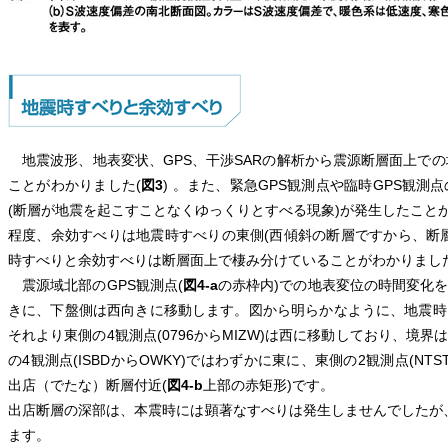
地震波形、地表変状、GPS、干渉SARの解析から震源断層面上での
ことがわかりました(
図3
) 。また、緊急GPS観測点や臨時GPS観
(断層が地震を起こすことなくゆっくりとすべる現象)が発生したこと
程度、余効すべりは地震時すべりの東側(西傾斜の断層ですから、断層
時すべりと余効すべりは断層面上で棲み分けていることがわかりまし
震源域北部のGPS観測点(
図4-a
の赤枠内)での地表変位の時間変化
きに、下盤側は西向きに移動します。図から明らかなように、地震時には
それより東側の4観測点(0796からMIZW)は西に移動しており、境界
の4観測点(ISBDからOWKY)ではわずかに東に、東側の2観測点(N
出店（でたな）断層付近(
図4-b
上部の赤矩形)です。
出店断層の深部は、本震時には顕著なすべりは発生しませんでしたが
ます。