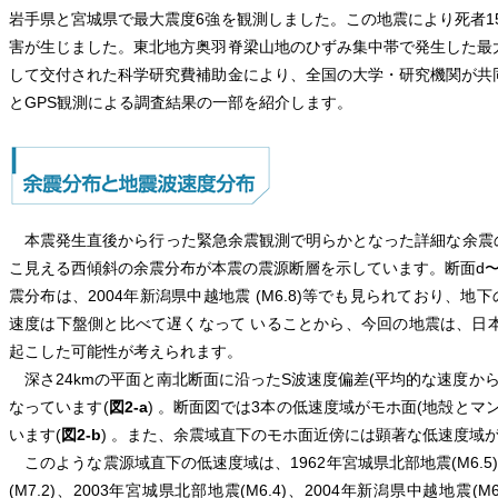
岩手県と宮城県で最大震度6強を観測しました。この地震により死者15名
害が生じました。東北地方奥羽脊梁山地のひずみ集中帯で発生した最
して交付された科学研究費補助金により、全国の大学・研究機関が共
とGPS観測による調査結果の一部を紹介します。
本震発生直後から行った緊急余震観測で明らかとなった詳細な余震
こ見える西傾斜の余震分布が本震の震源断層を示しています。断面d
震分布は、2004年新潟県中越地震 (M6.8)等でも見られており、
速度は下盤側と比べて遅くなって いることから、今回の地震は、日
起こした可能性が考えられます。
深さ24kmの平面と南北断面に沿ったS波速度偏差(平均的な速度から
なっています(
図2-a
) 。断面図では3本の低速度域がモホ面(地殻と
います(
図2-b
) 。また、余震域直下のモホ面近傍には顕著な低速度域
このような震源域直下の低速度域は、1962年宮城県北部地震(M6.5)、
(M7.2)、2003年宮城県北部地震(M6.4)、2004年新潟県中越地震(