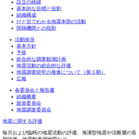
設立の経緯
基本的な目標と役割
組織構成
ひと目でわかる地震本部の活動
関係機関との役割
活動状況
基本方針
予算
総合的な調査観測計画
地震活動の総合的な評価
地震調査研究の推進について（第３期）
広報
各委員会と報告書
組織概要
政策委員会
地震調査委員会
地震に関する評価
毎月および臨時の地震活動の評価、海溝型地震や活断層の長