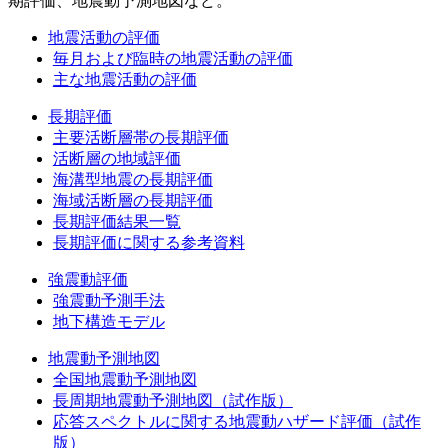
期評価、地震動予測地図など。
地震活動の評価
毎月および臨時の地震活動の評価
主な地震活動の評価
長期評価
主要活断層帯の長期評価
活断層の地域評価
海溝型地震の長期評価
海域活断層の長期評価
長期評価結果一覧
長期評価に関する参考資料
強震動評価
強震動予測手法
地下構造モデル
地震動予測地図
全国地震動予測地図
長周期地震動予測地図（試作版）
応答スペクトルに関する地震動ハザード評価（試作
版）