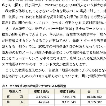
広がり（
図1
)、我が国の人口の20％にあたる2,500万人という膨大な
我が国が体験したことがない未曽有な規模のこの震災に対して、地
旧・復興までにわたる包括 的な災害対応を効果的に実施する必要が
応急対応に関心が集中しており、その後に必要となる 災害対応業務
そこで本研究では、研究メンバー全員が参加する全体ワークショッ
構造の解明を行ってきま した。その結果、首都直下地震災害を「都
が同時被災するととらえることが有効であり、先例 とすべき災害事
題となる「都心」では、2001年の同時多発テロの対象となったマン
臨海部のゼロメートル地帯が長期湛水によって機能停止する危険があ
によるニューオーリンズ が参考になります。広域にわたる延焼火災が
スコ地震や1991年のオークランド大火が教訓となります。
こうした教訓を交えながら、首都直下地震の発生によって必要とな
務を遂行するためのプロセスを明らかにしています。
図3
は避難所の