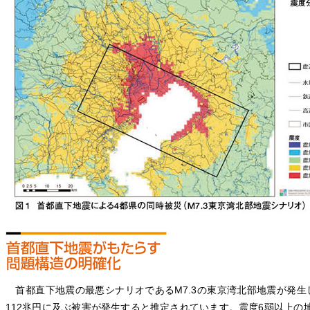
首都直下地震の最悪シナリオであるM7.3の東京湾北部地震が発生
112兆円に及ぶ被害が発生すると推定されています。震度6弱以上