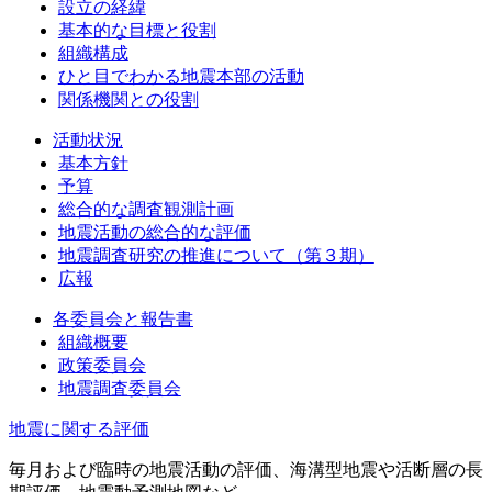
設立の経緯
基本的な目標と役割
組織構成
ひと目でわかる地震本部の活動
関係機関との役割
活動状況
基本方針
予算
総合的な調査観測計画
地震活動の総合的な評価
地震調査研究の推進について（第３期）
広報
各委員会と報告書
組織概要
政策委員会
地震調査委員会
地震に関する評価
毎月および臨時の地震活動の評価、海溝型地震や活断層の長