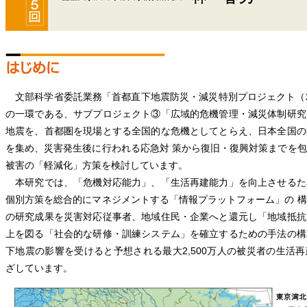
文部科学省委託業務「首都直下地震防災・減災特別プロジェクト（200
の一環である、サブプロジェクト③「広域的危機管理・減災体制研究
地震を、首都圏を現場とする全国的な危機としてとらえ、日本全国の
を集め、災害発生後に行われる応急対 策から復旧・復興対策までを
被害の「軽減化」方策を検討しています。
本研究では、「危機対応能力」、「生活再建能力」を向上させるた
個別方策を総合的にマネジメントする「情報プラットフォーム」の 
の研究成果を災害対応従事者、地域住民・企業へと還元し「地域抵抗
上を図る「社会的な研修・訓練システム」を確立するための手法の構
下地震の影響を受けると予想される最大2,500万人の被災者の生活
ざしています。