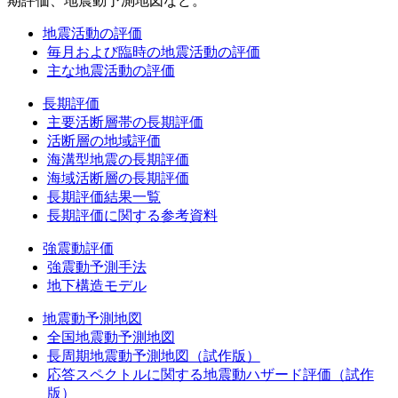
期評価、地震動予測地図など。
地震活動の評価
毎月および臨時の地震活動の評価
主な地震活動の評価
長期評価
主要活断層帯の長期評価
活断層の地域評価
海溝型地震の長期評価
海域活断層の長期評価
長期評価結果一覧
長期評価に関する参考資料
強震動評価
強震動予測手法
地下構造モデル
地震動予測地図
全国地震動予測地図
長周期地震動予測地図（試作版）
応答スペクトルに関する地震動ハザード評価（試作
版）