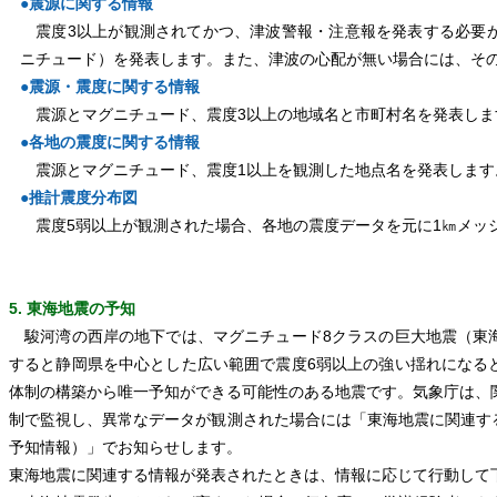
●震源に関する情報
震度3以上が観測されてかつ、津波警報・注意報を発表する必要
ニチュード）を発表します。また、津波の心配が無い場合には、そ
●震源・震度に関する情報
震源とマグニチュード、震度3以上の地域名と市町村名を発表しま
●各地の震度に関する情報
震源とマグニチュード、震度1以上を観測した地点名を発表します
●推計震度分布図
震度5弱以上が観測された場合、各地の震度データを元に1㎞メッ
5. 東海地震の予知
駿河湾の西岸の地下では、マグニチュード8クラスの巨大地震（東
すると静岡県を中心とした広い範囲で震度6弱以上の強い揺れになる
体制の構築から唯一予知ができる可能性のある地震です。気象庁は、
制で監視し、異常なデータが観測された場合には「東海地震に関連す
予知情報）」でお知らせします。
東海地震に関連する情報が発表されたときは、情報に応じて行動して