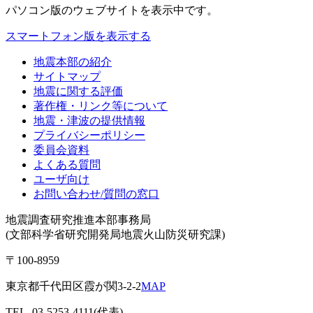
パソコン版
のウェブサイトを表示中です。
スマートフォン版を表示する
地震本部の紹介
サイトマップ
地震に関する評価
著作権・リンク等について
地震・津波の提供情報
プライバシーポリシー
委員会資料
よくある質問
ユーザ向け
お問い合わせ/質問の窓口
地震調査研究推進本部事務局
(文部科学省研究開発局地震火山防災研究課)
〒100-8959
東京都千代田区霞が関3-2-2
MAP
TEL. 03-5253-4111(代表)