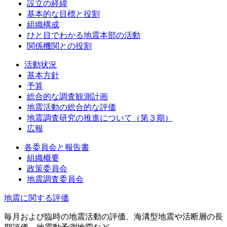
設立の経緯
基本的な目標と役割
組織構成
ひと目でわかる地震本部の活動
関係機関との役割
活動状況
基本方針
予算
総合的な調査観測計画
地震活動の総合的な評価
地震調査研究の推進について（第３期）
広報
各委員会と報告書
組織概要
政策委員会
地震調査委員会
地震に関する評価
毎月および臨時の地震活動の評価、海溝型地震や活断層の長