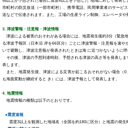
弱以上が予想された場合に震度4以上を予想した 地域に対して発表
市町村の防災放送（一部市町村）、携帯電話、民間事業者のサービス
送などで伝達されます。また、工場の生産ライン制御、エレベータや
3. 津波警報・注意報・津波情報
津波による被害のおそれがある場合には、地震発生後約3分（緊急地
る津波予報区（日本沿 岸を66区分）ごとに津波警報・注意報を速
いで避難し、津波注意報が発表されたときは海 に近づかないように呼
その後、津波の予想到達時刻、予想される津波の高さ等を発表しま
表します。
また、地震発生後、津波による災害が起こるおそれがない場合（0.
も海面変動が継続すると き）には、津波予報として発表します。
4. 地震情報
地震情報の種類は以下のとおりです。
●震度速報
震度3以上を観測した地域名（全国を約180に区分）と地震の発生