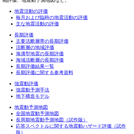
期評価、地震動予測地図など。
地震活動の評価
毎月および臨時の地震活動の評価
主な地震活動の評価
長期評価
主要活断層帯の長期評価
活断層の地域評価
海溝型地震の長期評価
海域活断層の長期評価
長期評価結果一覧
長期評価に関する参考資料
強震動評価
強震動予測手法
地下構造モデル
地震動予測地図
全国地震動予測地図
長周期地震動予測地図（試作版）
応答スペクトルに関する地震動ハザード評価（試作
版）