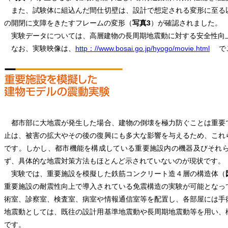
また、試験体に組込んだ間仕切壁は、設計で想定される変形に至る
の開閉に支障をきたすフレームの変形（
写真3
）が確認されました。
実験データについては、高層建物の長周期地震動に対する安全性向
なお、実験映像は、
http：//www.bosai.go.jp/hyogo/movie.html
でご
都市部に大地震が発生した場合、建物の倒壊を極力防ぐことは重要
止は、被害の拡大やその後の復興にも多大な影響を与えるため、これ
です。しかし、都市機能を構成している重要施設内の機器及びそれ
ず、具体的な地震対策方法もほとんど示されていないのが現状です。
実験では、重要施設を模擬した鉄筋コンクリート造４層の構造体（
重要施設の耐震性向上で導入されている免震構造の実験が可能となっ
術室、診察室、検査室、病室や情報通信室等を配置し、各部屋には手
地震動としては、既往の設計用基準地震動や長周期地震動等を用い、
です。