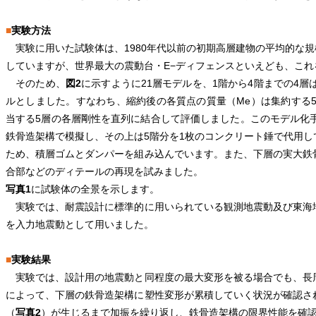
■
実験方法
実験に用いた試験体は、1980年代以前の初期高層建物の平均的な規模
していますが、世界最大の震動台・E−ディフェンスといえども、こ
そのため、
図2
に示すように21層モデルを、1階から4階までの4
ルとしました。すなわち、縮約後の各質点の質量（Me）は集約する
当する5層の各層剛性を直列に結合して評価しました。このモデル化
鉄骨造架構で模擬し、その上は5階分を1枚のコンクリート錘で代用
ため、積層ゴムとダンパーを組み込んでいます。また、下層の実大鉄
合部などのディテールの再現を試みました。
写真1
に試験体の全景を示します。
実験では、耐震設計に標準的に用いられている観測地震動及び東海
を入力地震動として用いました。
■
実験結果
実験では、設計用の地震動と同程度の最大変形を被る場合でも、長
によって、下層の鉄骨造架構に塑性変形が累積していく状況が確認さ
（
写真2
）が生じるまで加振を繰り返し、鉄骨造架構の限界性能を確