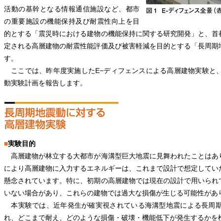
活動の基幹となる情報通信施設など、都市
の重要施設の機能保持及び耐震性向上を目
的とする「震災時における建物の機能保持に関する研究開発」と、首
定される高層建物の耐震性能評価及び被害軽減を目的とする「長周期
す。
ここでは、昨年度実施したE−ディフェンスによる高層建物実験と
動実験計画を報告します。
■
実験目的
高層建物が林立する大都市が海溝型巨大地震に見舞われたことはあ
により高層建物に入力するエネルギーは、これまで設計で想定してい
懸念されています。特に、初期の高層建物では現在の設計で用いられ
いない場合があり、これらの建物では過大な損傷が生じる可能性があ
本実験では、近年発生が確実視されている海溝型地震による長周期
れ、どこまで耐え、どのような損傷・破壊・機能低下が発生するかを