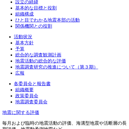
設立の経緯
基本的な目標と役割
組織構成
ひと目でわかる地震本部の活動
関係機関との役割
活動状況
基本方針
予算
総合的な調査観測計画
地震活動の総合的な評価
地震調査研究の推進について（第３期）
広報
各委員会と報告書
組織概要
政策委員会
地震調査委員会
地震に関する評価
毎月および臨時の地震活動の評価、海溝型地震や活断層の長