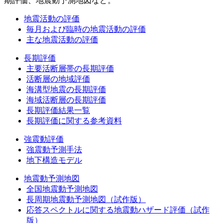
期評価、地震動予測地図など。
地震活動の評価
毎月および臨時の地震活動の評価
主な地震活動の評価
長期評価
主要活断層帯の長期評価
活断層の地域評価
海溝型地震の長期評価
海域活断層の長期評価
長期評価結果一覧
長期評価に関する参考資料
強震動評価
強震動予測手法
地下構造モデル
地震動予測地図
全国地震動予測地図
長周期地震動予測地図（試作版）
応答スペクトルに関する地震動ハザード評価（試作
版）