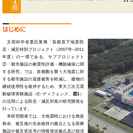
文部科学省委託業務「首都直下地震防
災・減災特別プロジェクト（2007年−2011
年度）の一環である、サブプロジェクト
②「都市施設の耐震性評価・機能確保に関
する研究」では、首都圏を襲う大地震に対
する都市施設の直接被害を軽減し、建物の
継続使用性を維持するため、実大三次元震
動破壊実験施設（E−ディフェンス、
図1
）
の活用による防災・減災対策の研究開発を
行っています。
本研究開発では、大地震時における救急
救命、被災後の生命維持の拠点となる医療
施設や被災状況等の情報発信拠点及び経済