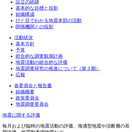
設立の経緯
基本的な目標と役割
組織構成
ひと目でわかる地震本部の活動
関係機関との役割
活動状況
基本方針
予算
総合的な調査観測計画
地震活動の総合的な評価
地震調査研究の推進について（第３期）
広報
各委員会と報告書
組織概要
政策委員会
地震調査委員会
地震に関する評価
毎月および臨時の地震活動の評価、海溝型地震や活断層の長