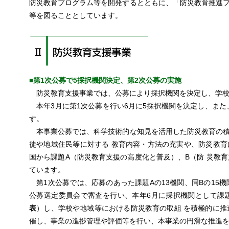
防災教育プログラム等を開発するとともに、「防災教育推進
等を図ることとしています。
■第1次公募で5採択機関決定、第2次公募の実施
防災教育支援事業では、公募により採択機関を決定し、学校
本年3月に第1次公募を行い6月に5採択機関を決定し、また
す。
本事業公募では、科学技術的な知見を活用した防災教育の積
徒や地域住民等に対する 教育内容・方法の充実や、防災教
国から課題A（防災教育支援の高度化と普及）、B（防 災教
ています。
第1次公募では、応募のあった課題Aの13機関、同Bの15
公募選定委員会で審査を行い、本年6月に採択機関として課題
表
）し、学校や地域等における防災教育の取組 を積極的に推
催し、事業の進捗管理や評価等を行い、本事業の円滑な推進を