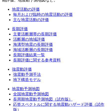
期評価、地震動予測地図など。
地震活動の評価
毎月および臨時の地震活動の評価
主な地震活動の評価
長期評価
主要活断層帯の長期評価
活断層の地域評価
海溝型地震の長期評価
海域活断層の長期評価
長期評価結果一覧
長期評価に関する参考資料
強震動評価
強震動予測手法
地下構造モデル
地震動予測地図
全国地震動予測地図
長周期地震動予測地図（試作版）
応答スペクトルに関する地震動ハザード評価（試作
版）