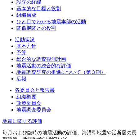
設立の経緯
基本的な目標と役割
組織構成
ひと目でわかる地震本部の活動
関係機関との役割
活動状況
基本方針
予算
総合的な調査観測計画
地震活動の総合的な評価
地震調査研究の推進について（第３期）
広報
各委員会と報告書
組織概要
政策委員会
地震調査委員会
地震に関する評価
毎月および臨時の地震活動の評価、海溝型地震や活断層の長