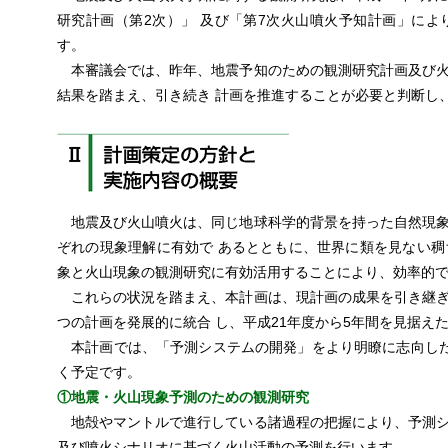
研究計画（第2次）」 及び「第7次火山噴火予知計画」によ
す。
本審議会では、昨年、地震予知のための観測研究計画及び火
結果を踏まえ、引き続き 計画を推進することが必要と判断し
地震及び火山噴火は、同じ地球科学的背景を持った自然現象
ぞれの現象理解に有効で あるとともに、世界に類を見ない
象と火山現象の観測研究に有効活用することにより、効率的
これらの状況を踏まえ、本計画は、現計画の成果を引き継ぎ
つの計画を発展的に統合 し、平成21年度から5年間を見据え
本計画では、「予測システムの開発」をより明瞭に志向した
く予定です。
①地震・火山現象予測のための観測研究
地殻やマントルで進行している諸過程の把握により、予測シ
及び噴火シナリオに基づく火山活動の予測を行います。