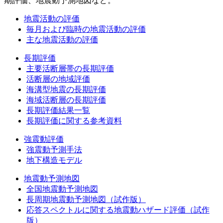
期評価、地震動予測地図など。
地震活動の評価
毎月および臨時の地震活動の評価
主な地震活動の評価
長期評価
主要活断層帯の長期評価
活断層の地域評価
海溝型地震の長期評価
海域活断層の長期評価
長期評価結果一覧
長期評価に関する参考資料
強震動評価
強震動予測手法
地下構造モデル
地震動予測地図
全国地震動予測地図
長周期地震動予測地図（試作版）
応答スペクトルに関する地震動ハザード評価（試作
版）