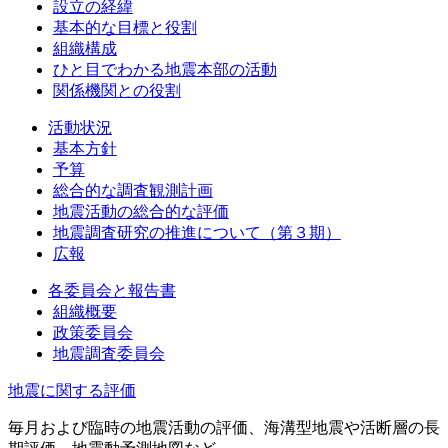
設立の経緯
基本的な目標と役割
組織構成
ひと目でわかる地震本部の活動
関係機関との役割
活動状況
基本方針
予算
総合的な調査観測計画
地震活動の総合的な評価
地震調査研究の推進について（第３期）
広報
各委員会と報告書
組織概要
政策委員会
地震調査委員会
地震に関する評価
毎月および臨時の地震活動の評価、海溝型地震や活断層の長