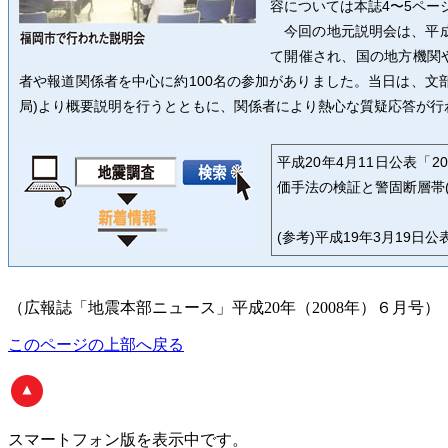
容については本誌4〜5ペー
今回の地元説明会は、平成2
て開催され、国の地方機関
者や報道関係者を中心に約100名の参加がありました。当日は、文
局)より概要説明を行うとともに、関係者により熱心な質疑応答が行
平成20年4月11日公表「
価手法の検証と警固断層帯
(参考)平成19年3月19
（広報誌「地震本部ニュース」平成20年（2008年）６月号）
このページの上部へ戻る
スマートフォン版
を表示中です。