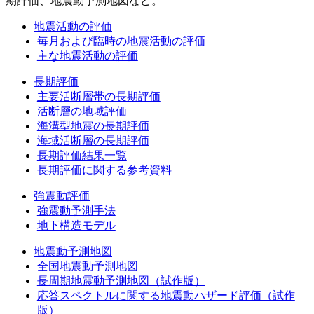
期評価、地震動予測地図など。
地震活動の評価
毎月および臨時の地震活動の評価
主な地震活動の評価
長期評価
主要活断層帯の長期評価
活断層の地域評価
海溝型地震の長期評価
海域活断層の長期評価
長期評価結果一覧
長期評価に関する参考資料
強震動評価
強震動予測手法
地下構造モデル
地震動予測地図
全国地震動予測地図
長周期地震動予測地図（試作版）
応答スペクトルに関する地震動ハザード評価（試作
版）