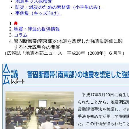
地震キッズ探検隊
防災・減災のための素材集（小学生のみ）
事例集（キッズ向け）
地震・津波の提供情報
コラム
警固断層帯(南東部)の地震を想定した強震動評価に関
する地元説明会の開催
（広報誌「地震本部ニュース」平成20年（2008年）６月号）
平成17年3月20日に発
られたことから、地震調査
震動評価手法を検証し、そ
手法を初めて活用して警固
た。この評価が得られたこ