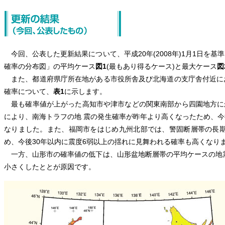
今回、公表した更新結果について、平成20年(2008年)1月1日を基
確率の分布図」の平均ケース
図1
(最もあり得るケース)と最大ケース
図
また、都道府県庁所在地がある市役所舎及び北海道の支庁舎付近にお
確率について、
表1
に示します。
最も確率値が上がった高知市や津市などの関東南部から四園地方に
により、南海トラフの地 震の発生確率が昨年より高くなったため、今
なりました。また、福岡市をはじめ九州北部では、警固断層帯の長
め、今後30年以内に震度6弱以上の揺れに見舞われる確率も高くなり
一方、山形市の確率値の低下は、山形盆地断層帯の平均ケースの地
小さくしたととが原因です。