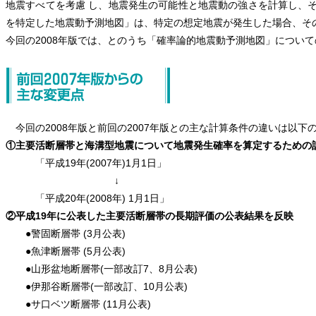
地震すべてを考慮 し、地震発生の可能性と地震動の強さを計算し、
を特定した地震動予測地図」は、特定の想定地震が発生した場合、そ
今回の2008年版では、とのうち「確率論的地震動予測地図」につい
今回の2008年版と前回の2007年版との主な計算条件の違いは以下の
①主要活断層帯と海溝型地震について地震発生確率を算定するための
「平成19年(2007年)1月1日」
↓
「平成20年(2008年) 1月1日」
②平成19年に公表した主要活断層帯の長期評価の公表結果を反映
●警固断層帯 (3月公表)
●魚津断層帯 (5月公表)
●山形盆地断層帯(一部改訂7、8月公表)
●伊那谷断層帯(一部改訂、10月公表)
●サ口ベツ断層帯 (11月公表)