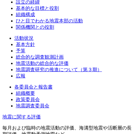
設立の経緯
基本的な目標と役割
組織構成
ひと目でわかる地震本部の活動
関係機関との役割
活動状況
基本方針
予算
総合的な調査観測計画
地震活動の総合的な評価
地震調査研究の推進について（第３期）
広報
各委員会と報告書
組織概要
政策委員会
地震調査委員会
地震に関する評価
毎月および臨時の地震活動の評価、海溝型地震や活断層の長