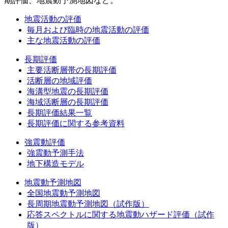
期評価、地震動予測地図など。
地震活動の評価
毎月および臨時の地震活動の評価
主な地震活動の評価
長期評価
主要活断層帯の長期評価
活断層の地域評価
海溝型地震の長期評価
海域活断層の長期評価
長期評価結果一覧
長期評価に関する参考資料
強震動評価
強震動予測手法
地下構造モデル
地震動予測地図
全国地震動予測地図
長周期地震動予測地図（試作版）
応答スペクトルに関する地震動ハザード評価（試作
版）