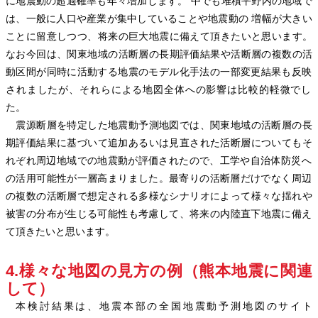
に地震動の超過確率も年々増加します。 中でも堆積平野内の地域で
は、一般に人口や産業が集中していることや地震動の 増幅が大きい
ことに留意しつつ、将来の巨大地震に備えて頂きたいと思います。
なお今回は、関東地域の活断層の長期評価結果や活断層の複数の活
動区間が同時に活動する地震のモデル化手法の一部変更結果も反映
されましたが、それらによる地図全体への影響は比較的軽微でし
た。
震源断層を特定した地震動予測地図では、関東地域の活断層の長
期評価結果に基づいて追加あるいは見直された活断層についてもそ
れぞれ周辺地域での地震動が評価されたので、工学や自治体防災へ
の活用可能性が一層高まりました。最寄りの活断層だけでなく周辺
の複数の活断層で想定される多様なシナリオによって様々な揺れや
被害の分布が生じる可能性も考慮して、将来の内陸直下地震に備え
て頂きたいと思います。
4.様々な地図の見方の例（熊本地震に関連
して）
本検討結果は、地震本部の全国地震動予測地図のサイト