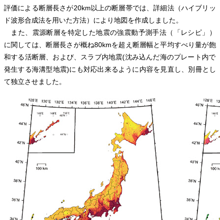
評価による断層長さが20km以上の断層帯では、詳細法（ハイブリッ
ド波形合成法を用いた方法）により地図を作成しました。
また、震源断層を特定した地震の強震動予測手法（「レシピ」）
に関しては、断層長さが概ね80kmを超え断層幅と平均すべり量が飽
和する活断層、および、スラブ内地震(沈み込んだ海のプレート内で
発生する海溝型地震)にも対応出来るように内容を見直し、別冊とし
て独立させました。