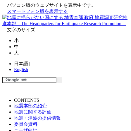
パソコン版
のウェブサイトを表示中です。
スマートフォン版を表示する
文字のサイズ
小
中
大
日本語
|
English
CONTENTS
地震本部の紹介
地震に関する評価
地震・津波の提供情報
委員会資料
ユーザ向け