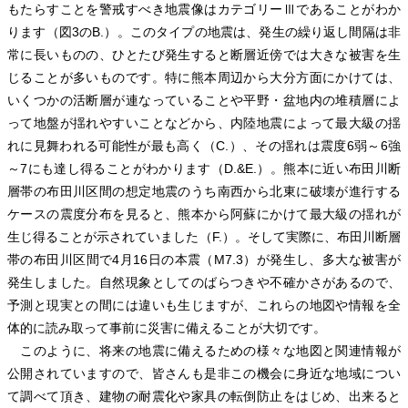
もたらすことを警戒すべき地震像はカテゴリーⅢであることがわか
ります（図3のB.）。このタイプの地震は、発生の繰り返し間隔は非
常に長いものの、ひとたび発生すると断層近傍では大きな被害を生
じることが多いものです。特に熊本周辺から大分方面にかけては、
いくつかの活断層が連なっていることや平野・盆地内の堆積層によ
って地盤が揺れやすいことなどから、内陸地震によって最大級の揺
れに見舞われる可能性が最も高く（C.）、その揺れは震度6弱～6強
～7にも達し得ることがわかります（D.&E.）。熊本に近い布田川断
層帯の布田川区間の想定地震のうち南西から北東に破壊が進行する
ケースの震度分布を見ると、熊本から阿蘇にかけて最大級の揺れが
生じ得ることが示されていました（F.）。そして実際に、布田川断層
帯の布田川区間で4月16日の本震（M7.3）が発生し、多大な被害が
発生しました。自然現象としてのばらつきや不確かさがあるので、
予測と現実との間には違いも生じますが、これらの地図や情報を全
体的に読み取って事前に災害に備えることが大切です。
このように、将来の地震に備えるための様々な地図と関連情報が
公開されていますので、皆さんも是非この機会に身近な地域につい
て調べて頂き、建物の耐震化や家具の転倒防止をはじめ、出来ると