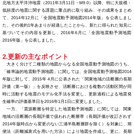
北地方太平洋沖地震（2011年3月11日・M9.0）以降、特に大規模・
低頻度の地震に関する課題に重点的に取り組み、その成果をまとめ
て、2014年12月に「全国地震動予測地図2014年版」を公表しまし
た。その後約1年あまりが経過したことから、新たに得られた知見に
基づいてその内容を更新し、2016年6月に「全国地震動予測地図
2016年版」を公表しました。
2.更新の主なポイント
大きく分けて二種類の地図からなる全国地震動予測地図のうち、
「確率論的地震動予測地図」に関しては、全国地震動予測地図2014
年版に対して、2015年 4月に公表された「関東地域の活断層の長期
評価（第一版）」を反映させ、活断層における複数の活動区間が同
時に活動する地震のモデル化手法を変更し、更新過程による地震発
生確率の評価基準日を2016年1月1日に変更しました。
一方、「震源断層を特定した地震動予測地図」に関しては、関東
地域の活断層の長期評価で扱われた断層帯（長期評価が改訂されず
2014年版時点から変更のない三浦半島断層群を除く）を対象に、簡
便法（距離減衰式を用いた方法）により地図を作成し、更に、長期