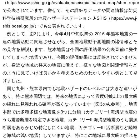
（https://www.jishin.go.jp/evaluation/seismic_hazard_map/shm_repor
で公表されています。併せて、その詳細なデータや関連情報は防災
科学技術研究所の地震ハザードステーション J-SHIS（https://www.j-
shis.bosai.go.jp/）でも公表されています。
例として、図3により、今年4月中旬以降の 2016 年熊本地震の一
連の地震活動に関連させながら、全国地震動予測地図の諸情報とそ
の見方を解説します。熊本地震は今回の評価結果の公表直前に発生
してしまった地震であり、今回の評価結果には反映されていません
が、身近な地域の将来の地震に備えて、様々な地図と関連情報をど
のように見ていけば良いかを考えるためのわかりやすい例として挙
げました。
同じ九州・熊本県内でも地震ハザードのレベルには大きな違いが
あり、特に熊本周辺では、将来の地震によって震度6強以上の最大級
の揺れに見舞われる確率が高くなっています（図3のA.参照）。地震
本部では多種多様な地震像を3つに分類（カテゴリーI:海溝型地震の
うち震源断層を特定できる地震、カテゴリーII:海溝型地震のうち震源
断層をあらかじめ特定しにくい地震、カテゴリーIII:活断層など陸域
と海域の浅い地震）していますが、特にこの地域に最大級の揺れを