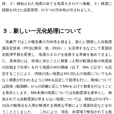
持、２）検知された地震の全てを地震カタログへ掲載、３）精度に
段階を付けた品質管理、の３つの方向性が示されました。
３．新しい一元化処理について
気象庁ではこの報告書の方向性を踏まえ、新たに開発した自動震
源決定技術（PF法(溜渕・他，2016））を活用するなどして震源決
定処理手順を変更し、地震カタログを改善する準備を進めてきまし
た。具体的には、領域と深さごとに精査（人間が観測点毎の地震波
の詳細まで分析）を行う地震のＭの閾値（以下、Mth と記す）を設
定することにより、内陸の浅い地震はＭ2.0以上の地震についてもれ
なく精査が行われるようにMthを設定して処理を行い、海域について
は陸域（観測網）からの距離に応じてMthを上げて精査を行なうこと
を基本とします。Mth未満の地震については自動震源を基本とし、検
知されても自動震源が求まらない地震については、精査は行わず5～
10点の観測点を人間が検測する簡易な手順により震源決定などを行
うこととしました。 これにより、現在、余震域で検知されても処