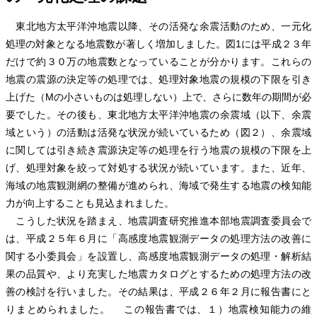
東北地方太平洋沖地震以降、その活発な余震活動のため、一元化
処理の対象となる地震数が著しく増加しました。図1には平成２３年
だけで約３０万の地震数となっていることが分かります。これらの
地震の震源の決定等の処理では、処理対象地震の規模の下限を引き
上げた（Mの小さいものは処理しない）上で、さらに数年の期間が必
要でした。その後も、東北地方太平洋沖地震の余震域（以下、余震
域という）の活動は活発な状況が続いているため（図２）、余震域
に関しては引き続き震源決定等の処理を行う地震の規模の下限を上
げ、処理対象を絞って対処する状況が続いています。また、近年、
海域の地震観測網の整備が進められ、海域で発生する地震の検知能
力が向上することも見込まれました。
こうした状況を踏まえ、地震調査研究推進本部地震調査委員会で
は、平成２５年６月に「高感度地震観測データの処理方法の改善に
関する小委員会」を設置し、高感度地震観測データの処理・解析結
果の品質や、より充実した地震カタログとするための処理方法の改
善の検討を行いました。その結果は、平成２６年２月に報告書にと
りまとめられました。 この報告書では、１）地震検知能力の維