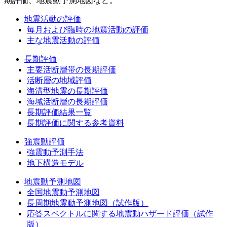
期評価、地震動予測地図など。
地震活動の評価
毎月および臨時の地震活動の評価
主な地震活動の評価
長期評価
主要活断層帯の長期評価
活断層の地域評価
海溝型地震の長期評価
海域活断層の長期評価
長期評価結果一覧
長期評価に関する参考資料
強震動評価
強震動予測手法
地下構造モデル
地震動予測地図
全国地震動予測地図
長周期地震動予測地図（試作版）
応答スペクトルに関する地震動ハザード評価（試作
版）