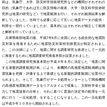
前は、気象庁、大学、防災科学技術研究所などの機関がそれぞれの
目的（気象庁であれば主に防災情報の発表、大学・防災科学技術研
究所は地震の研究など）で地震観測を行い、それぞれ観測結果を解
析していました。当時でも必要に応じて互いに地震データの提供・
利用を一部行っていましたが、基本的にはそれぞれが独立して観測
と解析を行っていました。
兵庫県南部地震の後、平成7年6月に全国にわたる総合的な地震防
災対策を推進するために地震防災対策特別措置法が制定されまし
た。この法律によって、地震に関する調査研究を政府として一元的
に推進するために地震調査研究推進本部が設置されました。
この地震調査研究推進本部が平成９年８月に決定した「地震に関
する基盤的調査観測計画」により、各機関の高感度地震観測網は地
震現象を把握・評価する上で基礎となる基盤的調査観測に位置付け
られました。そして、気象庁がデータ処理センターとして関係機関
の高感度地震観測データをリアルタイムで収集し、文部科学省と協
力して地震波形の分析と、それに基づく震源の決定等の処理を一元
的に行う「一元化処理」をすることになりました。この一元化処理
は平成９年１０月から開始されました。