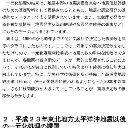
一元化処理の結果は、地震本部の地震調査委員会へ地震活動評価
のための基礎資料として提供されるとともに、地震の調査研究の基
礎的なデータとして広く活用されています。また、気象庁が発表す
る各種防災情報（地震発生状況の解説や余震発生確率の発表など）
にもそのデータは活用されています。
図１は、1990年から昨年までの間に気象庁で決定した震源数を年
毎のグラフにしたものです。ここでは、気象庁の震源決定数を示し
ただけなので、一元化処理開始前後の地震の数の単純な比較はでき
ませんが、各機関の観測網のデータが一元的に処理されることによ
って、それぞれが独自に観測していた時代よりも確実に検知能力は
向上しています。特に、防災科学技術研究所が整備した高感度地震
観測網（Hi-net）が一元化処理に使われるようになった2000年以降
は、さらに検知能力が大きく向上していることが、震源決定数の推
移から分かります。
２．平成２３年東北地方太平洋沖地震以後
の一元化処理の課題