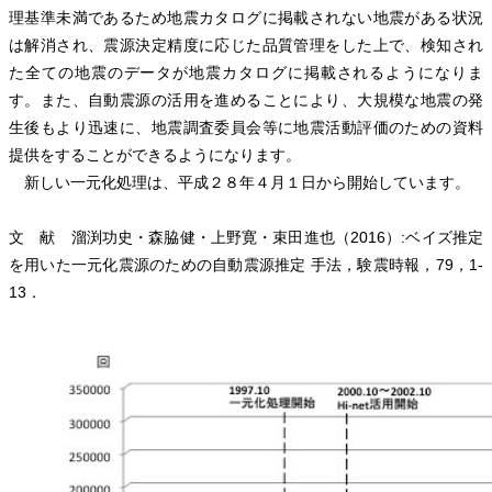
理基準未満であるため地震カタログに掲載されない地震がある状況
は解消され、震源決定精度に応じた品質管理をした上で、検知され
た全ての地震のデータが地震カタログに掲載されるようになりま
す。また、自動震源の活用を進めることにより、大規模な地震の発
生後もより迅速に、地震調査委員会等に地震活動評価のための資料
提供をすることができるようになります。
新しい一元化処理は、平成２８年４月１日から開始しています。
文 献 溜渕功史・森脇健・上野寛・束田進也（2016）:ベイズ推定
を用いた一元化震源のための自動震源推定 手法，験震時報，79，1-
13．