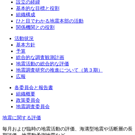
設立の経緯
基本的な目標と役割
組織構成
ひと目でわかる地震本部の活動
関係機関との役割
活動状況
基本方針
予算
総合的な調査観測計画
地震活動の総合的な評価
地震調査研究の推進について（第３期）
広報
各委員会と報告書
組織概要
政策委員会
地震調査委員会
地震に関する評価
毎月および臨時の地震活動の評価、海溝型地震や活断層の長