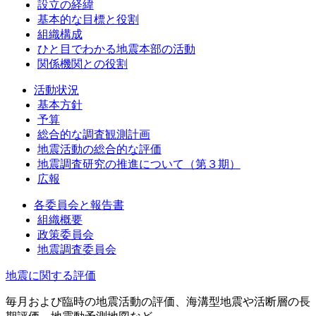
設立の経緯
基本的な目標と役割
組織構成
ひと目でわかる地震本部の活動
関係機関との役割
活動状況
基本方針
予算
総合的な調査観測計画
地震活動の総合的な評価
地震調査研究の推進について（第３期）
広報
各委員会と報告書
組織概要
政策委員会
地震調査委員会
地震に関する評価
毎月および臨時の地震活動の評価、海溝型地震や活断層の長