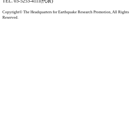
TEL. 03-5253-4111(代表)
Copyright© The Headquarters for Earthquake Research Promotion, All Rights
Reserved.