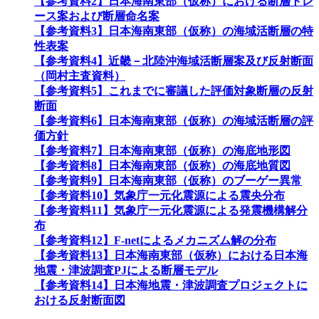
【参考資料2】日本海南東部（仮称）における断層トレ
ース案および断層命名案
【参考資料3】日本海南東部（仮称）の海域活断層の特
性表案
【参考資料4】近畿－北陸沖海域活断層案及び反射断面
（岡村主査資料）
【参考資料5】これまでに審議した評価対象断層の反射
断面
【参考資料6】日本海南東部（仮称）の海域活断層の評
価方針
【参考資料7】日本海南東部（仮称）の海底地形図
【参考資料8】日本海南東部（仮称）の海底地質図
【参考資料9】日本海南東部（仮称）のブーゲー異常
【参考資料10】気象庁一元化震源による震央分布
【参考資料11】気象庁一元化震源による発震機構解分
布
【参考資料12】F-netによるメカニズム解の分布
【参考資料13】日本海南東部（仮称）における日本海
地震・津波調査PJによる断層モデル
【参考資料14】日本海地震・津波調査プロジェクトに
おける反射断面図