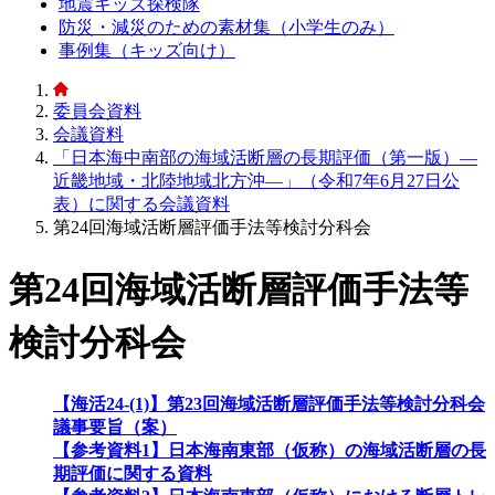
地震キッズ探検隊
防災・減災のための素材集（小学生のみ）
事例集（キッズ向け）
委員会資料
会議資料
「日本海中南部の海域活断層の長期評価（第一版）―
近畿地域・北陸地域北方沖―」（令和7年6月27日公
表）に関する会議資料
第24回海域活断層評価手法等検討分科会
第24回海域活断層評価手法等
検討分科会
【海活24-(1)】第23回海域活断層評価手法等検討分科会
議事要旨（案）
【参考資料1】日本海南東部（仮称）の海域活断層の長
期評価に関する資料