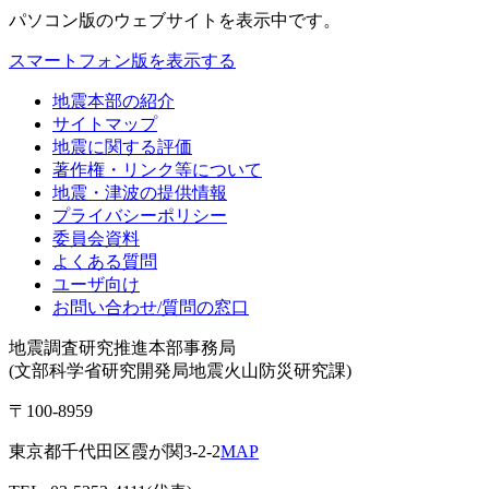
パソコン版
のウェブサイトを表示中です。
スマートフォン版を表示する
地震本部の紹介
サイトマップ
地震に関する評価
著作権・リンク等について
地震・津波の提供情報
プライバシーポリシー
委員会資料
よくある質問
ユーザ向け
お問い合わせ/質問の窓口
地震調査研究推進本部事務局
(文部科学省研究開発局地震火山防災研究課)
〒100-8959
東京都千代田区霞が関3-2-2
MAP