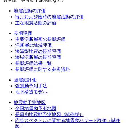
期評価、地震動予測地図など。
地震活動の評価
毎月および臨時の地震活動の評価
主な地震活動の評価
長期評価
主要活断層帯の長期評価
活断層の地域評価
海溝型地震の長期評価
海域活断層の長期評価
長期評価結果一覧
長期評価に関する参考資料
強震動評価
強震動予測手法
地下構造モデル
地震動予測地図
全国地震動予測地図
長周期地震動予測地図（試作版）
応答スペクトルに関する地震動ハザード評価（試作
版）