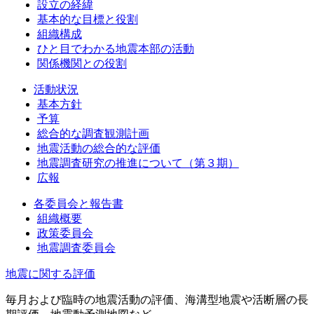
設立の経緯
基本的な目標と役割
組織構成
ひと目でわかる地震本部の活動
関係機関との役割
活動状況
基本方針
予算
総合的な調査観測計画
地震活動の総合的な評価
地震調査研究の推進について（第３期）
広報
各委員会と報告書
組織概要
政策委員会
地震調査委員会
地震に関する評価
毎月および臨時の地震活動の評価、海溝型地震や活断層の長