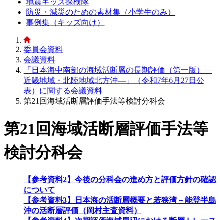
地震キッズ探検隊
防災・減災のための素材集（小学生のみ）
事例集（キッズ向け）
委員会資料
会議資料
「日本海中南部の海域活断層の長期評価（第一版）―
近畿地域・北陸地域北方沖―」（令和7年6月27日公
表）に関する会議資料
第21回海域活断層評価手法等検討分科会
第21回海域活断層評価手法等
検討分科会
【参考資料2】今後の分科会の進め方と評価方針の確認
について
【参考資料3】日本海の活断層概要と若狭湾－能登半島
沖の活断層評価（岡村主査資料）