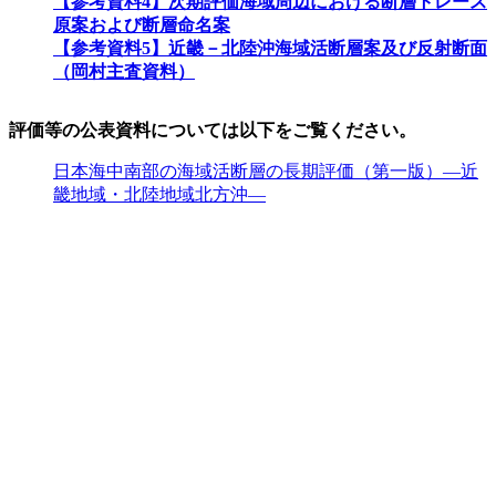
【参考資料4】次期評価海域周辺における断層トレース
原案および断層命名案
【参考資料5】近畿－北陸沖海域活断層案及び反射断面
（岡村主査資料）
評価等の公表資料については以下をご覧ください。
日本海中南部の海域活断層の長期評価（第一版）―近
畿地域・北陸地域北方沖―