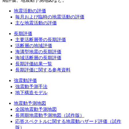
期評価、地震動予測地図など。
地震活動の評価
毎月および臨時の地震活動の評価
主な地震活動の評価
長期評価
主要活断層帯の長期評価
活断層の地域評価
海溝型地震の長期評価
海域活断層の長期評価
長期評価結果一覧
長期評価に関する参考資料
強震動評価
強震動予測手法
地下構造モデル
地震動予測地図
全国地震動予測地図
長周期地震動予測地図（試作版）
応答スペクトルに関する地震動ハザード評価（試作
版）