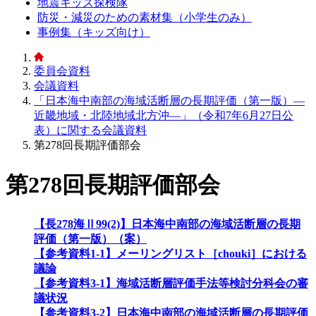
地震キッズ探検隊
防災・減災のための素材集（小学生のみ）
事例集（キッズ向け）
委員会資料
会議資料
「日本海中南部の海域活断層の長期評価（第一版）―
近畿地域・北陸地域北方沖―」（令和7年6月27日公
表）に関する会議資料
第278回長期評価部会
第278回長期評価部会
【長278海Ⅱ99(2)】日本海中南部の海域活断層の長期
評価（第一版）（案）
【参考資料1-1】メーリングリスト［chouki］における
議論
【参考資料3-1】海域活断層評価手法等検討分科会の審
議状況
【参考資料3-2】日本海中南部の海域活断層の長期評価