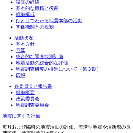
設立の経緯
基本的な目標と役割
組織構成
ひと目でわかる地震本部の活動
関係機関との役割
活動状況
基本方針
予算
総合的な調査観測計画
地震活動の総合的な評価
地震調査研究の推進について（第３期）
広報
各委員会と報告書
組織概要
政策委員会
地震調査委員会
地震に関する評価
毎月および臨時の地震活動の評価、海溝型地震や活断層の長