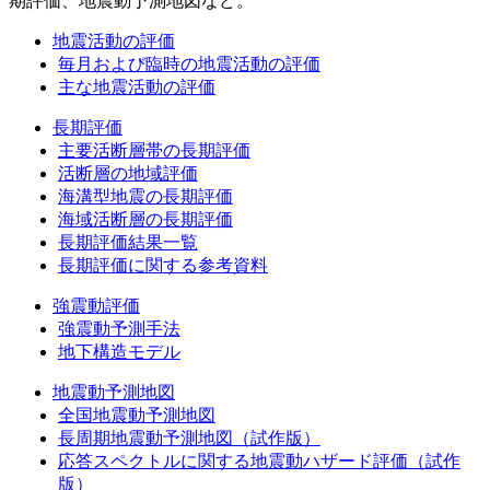
期評価、地震動予測地図など。
地震活動の評価
毎月および臨時の地震活動の評価
主な地震活動の評価
長期評価
主要活断層帯の長期評価
活断層の地域評価
海溝型地震の長期評価
海域活断層の長期評価
長期評価結果一覧
長期評価に関する参考資料
強震動評価
強震動予測手法
地下構造モデル
地震動予測地図
全国地震動予測地図
長周期地震動予測地図（試作版）
応答スペクトルに関する地震動ハザード評価（試作
版）