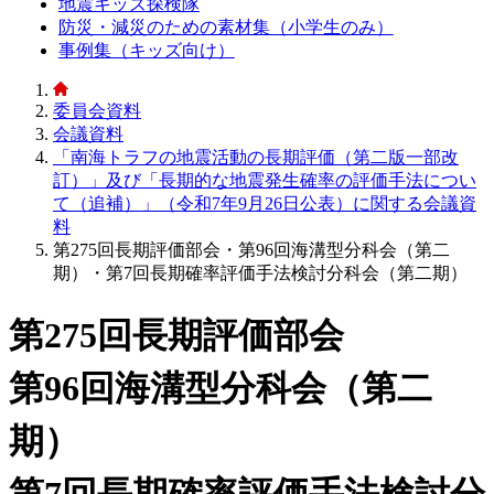
地震キッズ探検隊
防災・減災のための素材集（小学生のみ）
事例集（キッズ向け）
委員会資料
会議資料
「南海トラフの地震活動の長期評価（第二版一部改
訂）」及び「長期的な地震発生確率の評価手法につい
て（追補）」（令和7年9月26日公表）に関する会議資
料
第275回長期評価部会・第96回海溝型分科会（第二
期）・第7回長期確率評価手法検討分科会（第二期）
第275回長期評価部会
第96回海溝型分科会（第二
期）