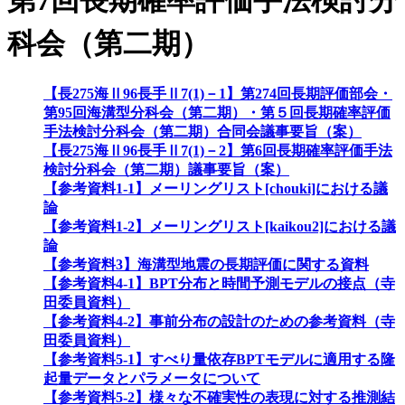
第7回長期確率評価手法検討分
科会（第二期）
【長275海Ⅱ96長手Ⅱ7(1)－1】第274回長期評価部会・
第95回海溝型分科会（第二期）・第５回長期確率評価
手法検討分科会（第二期）合同会議事要旨（案）
【長275海Ⅱ96長手Ⅱ7(1)－2】第6回長期確率評価手法
検討分科会（第二期）議事要旨（案）
【参考資料1-1】メーリングリスト[chouki]における議
論
【参考資料1-2】メーリングリスト[kaikou2]における議
論
【参考資料3】海溝型地震の長期評価に関する資料
【参考資料4-1】BPT分布と時間予測モデルの接点（寺
田委員資料）
【参考資料4-2】事前分布の設計のための参考資料（寺
田委員資料）
【参考資料5-1】すべり量依存BPTモデルに適用する隆
起量データとパラメータについて
【参考資料5-2】様々な不確実性の表現に対する推測結