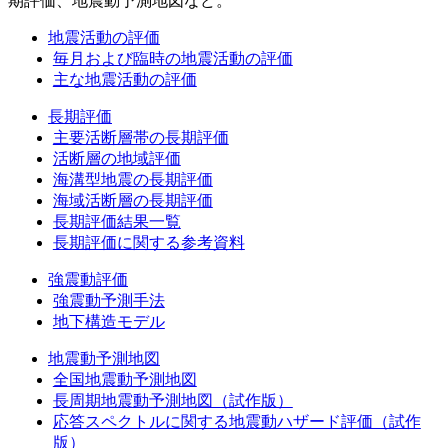
期評価、地震動予測地図など。
地震活動の評価
毎月および臨時の地震活動の評価
主な地震活動の評価
長期評価
主要活断層帯の長期評価
活断層の地域評価
海溝型地震の長期評価
海域活断層の長期評価
長期評価結果一覧
長期評価に関する参考資料
強震動評価
強震動予測手法
地下構造モデル
地震動予測地図
全国地震動予測地図
長周期地震動予測地図（試作版）
応答スペクトルに関する地震動ハザード評価（試作
版）