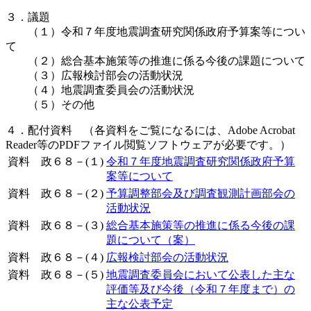
３．議題
（１）令和７年度地震調査研究関係政府予算案等につい
て
（２）総合基本施策等の推進に係る今後の課題について
（３）広報検討部会の活動状況
（４）地震調査委員会の活動状況
（５）その他
４．配付資料 （各資料をご覧になるには、Adobe Acrobat
Reader等のPDFファイル閲覧ソフトウェアが必要です。）
資料 政６８－(１)
令和７年度地震調査研究関係政府予算
案等について
資料 政６８－(２)
予算調整部会及び調査観測計画部会の
活動状況
資料 政６８－(３)
総合基本施策等の推進に係る今後の課
題について（案）
資料 政６８－(４)
広報検討部会の活動状況
資料 政６８－(５)
地震調査委員会において公表した主な
評価等及び今後（令和７年度まで）の
主な公表予定