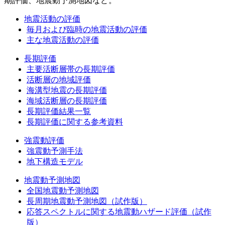
期評価、地震動予測地図など。
地震活動の評価
毎月および臨時の地震活動の評価
主な地震活動の評価
長期評価
主要活断層帯の長期評価
活断層の地域評価
海溝型地震の長期評価
海域活断層の長期評価
長期評価結果一覧
長期評価に関する参考資料
強震動評価
強震動予測手法
地下構造モデル
地震動予測地図
全国地震動予測地図
長周期地震動予測地図（試作版）
応答スペクトルに関する地震動ハザード評価（試作
版）