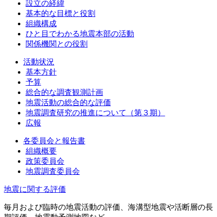
設立の経緯
基本的な目標と役割
組織構成
ひと目でわかる地震本部の活動
関係機関との役割
活動状況
基本方針
予算
総合的な調査観測計画
地震活動の総合的な評価
地震調査研究の推進について（第３期）
広報
各委員会と報告書
組織概要
政策委員会
地震調査委員会
地震に関する評価
毎月および臨時の地震活動の評価、海溝型地震や活断層の長