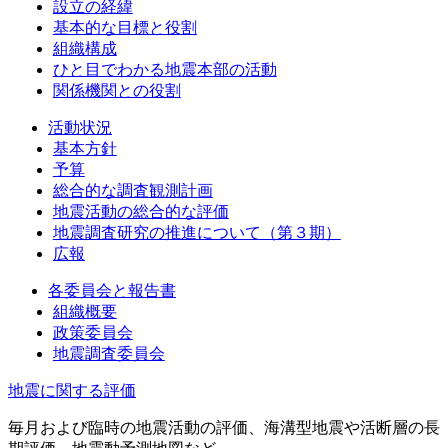
設立の経緯
基本的な目標と役割
組織構成
ひと目でわかる地震本部の活動
関係機関との役割
活動状況
基本方針
予算
総合的な調査観測計画
地震活動の総合的な評価
地震調査研究の推進について（第３期）
広報
各委員会と報告書
組織概要
政策委員会
地震調査委員会
地震に関する評価
毎月および臨時の地震活動の評価、海溝型地震や活断層の長