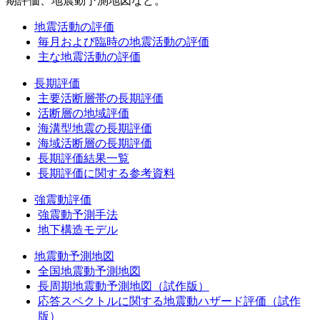
期評価、地震動予測地図など。
地震活動の評価
毎月および臨時の地震活動の評価
主な地震活動の評価
長期評価
主要活断層帯の長期評価
活断層の地域評価
海溝型地震の長期評価
海域活断層の長期評価
長期評価結果一覧
長期評価に関する参考資料
強震動評価
強震動予測手法
地下構造モデル
地震動予測地図
全国地震動予測地図
長周期地震動予測地図（試作版）
応答スペクトルに関する地震動ハザード評価（試作
版）