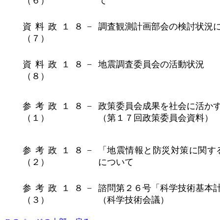
（６）
て
資料政１８−
調査観測計画部会の検討状況
（７）
資料政１８−
地震調査委員会の活動状況
（８）
参考政１８−
政策委員会成果を社会に活か
（１）
（第１７回政策委員会資料）
参考政１８−
「地震情報と防災対策に関す
（２）
について
参考政１８−
諮問第２６号「科学技術基本
（３）
（科学技術会議）