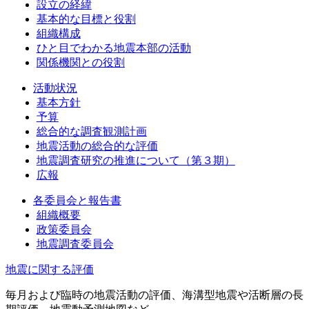
設立の経緯
基本的な目標と役割
組織構成
ひと目でわかる地震本部の活動
関係機関との役割
活動状況
基本方針
予算
総合的な調査観測計画
地震活動の総合的な評価
地震調査研究の推進について（第３期）
広報
各委員会と報告書
組織概要
政策委員会
地震調査委員会
地震に関する評価
毎月および臨時の地震活動の評価、海溝型地震や活断層の長