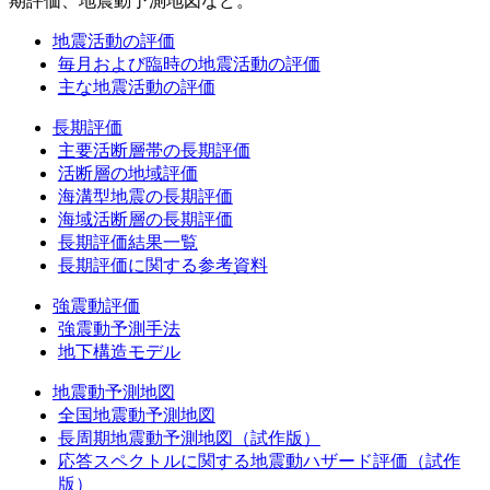
期評価、地震動予測地図など。
地震活動の評価
毎月および臨時の地震活動の評価
主な地震活動の評価
長期評価
主要活断層帯の長期評価
活断層の地域評価
海溝型地震の長期評価
海域活断層の長期評価
長期評価結果一覧
長期評価に関する参考資料
強震動評価
強震動予測手法
地下構造モデル
地震動予測地図
全国地震動予測地図
長周期地震動予測地図（試作版）
応答スペクトルに関する地震動ハザード評価（試作
版）