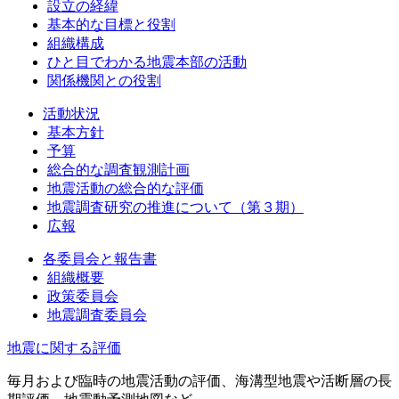
設立の経緯
基本的な目標と役割
組織構成
ひと目でわかる地震本部の活動
関係機関との役割
活動状況
基本方針
予算
総合的な調査観測計画
地震活動の総合的な評価
地震調査研究の推進について（第３期）
広報
各委員会と報告書
組織概要
政策委員会
地震調査委員会
地震に関する評価
毎月および臨時の地震活動の評価、海溝型地震や活断層の長