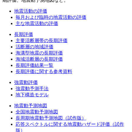
期評価、地震動予測地図など。
地震活動の評価
毎月および臨時の地震活動の評価
主な地震活動の評価
長期評価
主要活断層帯の長期評価
活断層の地域評価
海溝型地震の長期評価
海域活断層の長期評価
長期評価結果一覧
長期評価に関する参考資料
強震動評価
強震動予測手法
地下構造モデル
地震動予測地図
全国地震動予測地図
長周期地震動予測地図（試作版）
応答スペクトルに関する地震動ハザード評価（試作
版）