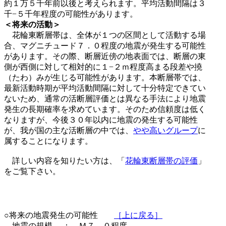
約１万５千年前以後と考えられます。平均活動間隔は３
千−５千年程度の可能性があります。
＜将来の活動＞
花輪東断層帯は、全体が１つの区間として活動する場
合、マグニチュード７．０程度の地震が発生する可能性
があります。その際、断層近傍の地表面では、断層の東
側が西側に対して相対的に１−２ｍ程度高まる段差や撓
（たわ）みが生じる可能性があります。本断層帯では、
最新活動時期が平均活動間隔に対して十分特定できてい
ないため、通常の活断層評価とは異なる手法により地震
発生の長期確率を求めています。そのため信頼度は低く
なりますが、今後３０年以内に地震の発生する可能性
が、我が国の主な活断層の中では、
やや高いグループ
に
属することになります。
詳しい内容を知りたい方は、「
花輪東断層帯の評価
」
をご覧下さい。
○将来の地震発生の可能性
［上に戻る］
地震の規模 ： Ｍ７．０程度