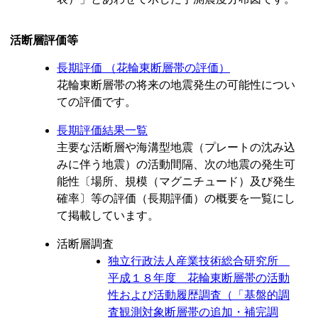
活断層評価等
長期評価 （花輪東断層帯の評価）
花輪東断層帯の将来の地震発生の可能性につい
ての評価です。
長期評価結果一覧
主要な活断層や海溝型地震（プレートの沈み込
みに伴う地震）の活動間隔、次の地震の発生可
能性〔場所、規模（マグニチュード）及び発生
確率〕等の評価（長期評価）の概要を一覧にし
て掲載しています。
活断層調査
独立行政法人産業技術総合研究所
平成１８年度 花輪東断層帯の活動
性および活動履歴調査（「基盤的調
査観測対象断層帯の追加・補完調