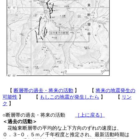
【
断層帯の過去・将来の活動
】 【
将来の地震発生の
可能性
】 【
もしこの地震が発生したら
】 【
リン
ク
】
○断層帯の過去・将来の活動
［上に戻る］
＜過去の活動＞
花輪東断層帯の平均的な上下方向のずれの速度は、
０．３−０．５ｍ／千年程度と推定され、最新活動時期は