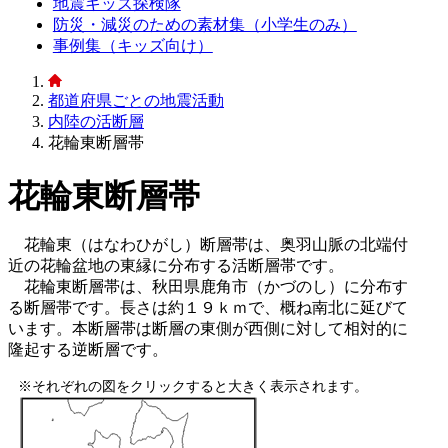
地震キッズ探検隊
防災・減災のための素材集（小学生のみ）
事例集（キッズ向け）
都道府県ごとの地震活動
内陸の活断層
花輪東断層帯
花輪東断層帯
花輪東（はなわひがし）断層帯は、奥羽山脈の北端付
近の花輪盆地の東縁に分布する活断層帯です。
花輪東断層帯は、秋田県鹿角市（かづのし）に分布す
る断層帯です。長さは約１９ｋｍで、概ね南北に延びて
います。本断層帯は断層の東側が西側に対して相対的に
隆起する逆断層です。
※それぞれの図をクリックすると大きく表示されます。