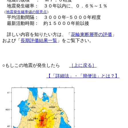
地震発生確率： ３０年以内に、０．６％～１％
（
地震発生確率値の留意点
）
平均活動間隔： ３０００年−５０００年程度
最新活動時期： 約１５０００年前以後
詳しい内容を知りたい方は、「
花輪東断層帯の評価
」
および「
長期評価結果一覧
」をご覧下さい。
○もしこの地震が発生したら
［上に戻る］
【「詳細法」・「簡便法」とは？】