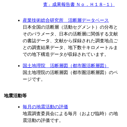
査」成果報告書 Ｎｏ．Ｈ１８−１）
産業技術総合研究所 活断層データベース
日本全国の活断層（活動セグメント）の分布と
そのパラメータ、日本の活断層に関係する文献
の書誌データ、文献から採録された調査地点ご
との調査結果データ、地下数十キロメートルま
での地下構造データが収録されています。
国土地理院 活断層図（都市圏活断層図）
国土地理院の活断層図（都市圏活断層図）のペ
ージです。
地震活動等
毎月の地震活動の評価
地震調査委員会による毎月（および臨時）の地
震活動の評価です。