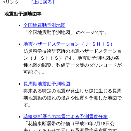
○リンク
［上に戻る］
地震動予測地図等
全国地震動予測地図
「全国地震動予測地図」 のページです。
地震ハザードステーション（Ｊ−ＳＨＩＳ）
防災科学技術研究所の地震ハザードステーショ
ン（Ｊ−ＳＨＩＳ）です。地震動予測地図の各
種地図の閲覧、数値データ等のダウンロードが
可能です。
長周期地震動予測地図
将来ある特定の地震が発生した際に生じる長周
期地震動の揺れの強さや性質を予測した地図で
す。
花輪東断層帯の地震による予測震度分布
「花輪東断層帯の評価（平成20年2月18日公
表）」とあわせて示した予測震度分布図です。