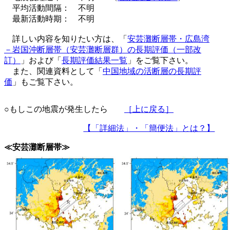
平均活動間隔： 不明
最新活動時期： 不明
詳しい内容を知りたい方は、「
安芸灘断層帯・広島湾
－岩国沖断層帯（安芸灘断層群）の長期評価（一部改
訂）
」および「
長期評価結果一覧
」をご覧下さい。
また、関連資料として「
中国地域の活断層の長期評
価
」もご覧下さい。
○もしこの地震が発生したら
［上に戻る］
【「詳細法」・「簡便法」とは？】
≪安芸灘断層帯≫