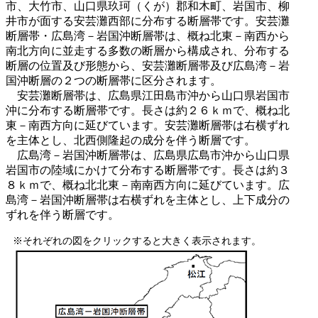
市、大竹市、山口県玖珂（くが）郡和木町、岩国市、柳
井市が面する安芸灘西部に分布する断層帯です。安芸灘
断層帯・広島湾－岩国沖断層帯は、概ね北東－南西から
南北方向に並走する多数の断層から構成され、分布する
断層の位置及び形態から、安芸灘断層帯及び広島湾－岩
国沖断層の２つの断層帯に区分されます。
安芸灘断層帯は、広島県江田島市沖から山口県岩国市
沖に分布する断層帯です。長さは約２６ｋｍで、概ね北
東－南西方向に延びています。安芸灘断層帯は右横ずれ
を主体とし、北西側隆起の成分を伴う断層です。
広島湾－岩国沖断層帯は、広島県広島市沖から山口県
岩国市の陸域にかけて分布する断層帯です。長さは約３
８ｋｍで、概ね北北東－南南西方向に延びています。広
島湾－岩国沖断層帯は右横ずれを主体とし、上下成分の
ずれを伴う断層です。
※それぞれの図をクリックすると大きく表示されます。