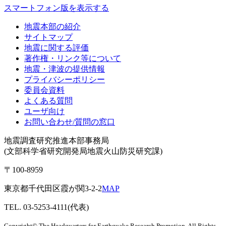
スマートフォン版を表示する
地震本部の紹介
サイトマップ
地震に関する評価
著作権・リンク等について
地震・津波の提供情報
プライバシーポリシー
委員会資料
よくある質問
ユーザ向け
お問い合わせ/質問の窓口
地震調査研究推進本部事務局
(文部科学省研究開発局地震火山防災研究課)
〒100-8959
東京都千代田区霞が関3-2-2
MAP
TEL. 03-5253-4111(代表)
Copyright© The Headquarters for Earthquake Research Promotion, All Rights