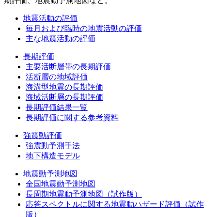
期評価、地震動予測地図など。
地震活動の評価
毎月および臨時の地震活動の評価
主な地震活動の評価
長期評価
主要活断層帯の長期評価
活断層の地域評価
海溝型地震の長期評価
海域活断層の長期評価
長期評価結果一覧
長期評価に関する参考資料
強震動評価
強震動予測手法
地下構造モデル
地震動予測地図
全国地震動予測地図
長周期地震動予測地図（試作版）
応答スペクトルに関する地震動ハザード評価（試作
版）