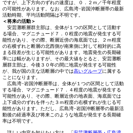
ですが、上下方向のずれの速度は、０．２ｍ／千年程度
の可能性があります。なお、広島湾−岩国沖断層帯の最新
活動時期、平均活動間隔は不明です。
＜将来の活動＞
安芸灘断層群主部は、全体が１つの区間として活動す
る場合、マグニチュード７．０程度の地震が発生する可
能性があり、その際、断層近傍の海底面では、２ｍ程度
の右横ずれと断層の北西側が南東側に対して相対的に高
まる段差が生じる可能性があります。地震発生の長期確
率には幅がありますが、その最大値をとると、安芸灘断
層群主部は、今後３０年の間に地震が発生する可能性
が、我が国の主な活断層の中では
高いグループ
に属する
ことになります。
広島湾−岩国沖断層帯は、全体が１つの区間として活動
する場合、マグニチュード７．４程度の地震が発生する
可能性があり、その際、断層近傍の地表面、海底面では
上下成分のずれを伴った３ｍ程度の右横ずれが生じる可
能性があります。ただし、広島湾−岩国沖断層帯の最新活
動後の経過率及び将来このような地震が発生する長期確
率は不明です。
詳しい内容を知りたい方は、「
安芸灘断層帯・広島湾