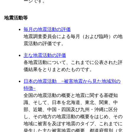
ージです。
地震活動等
毎月の地震活動の評価
地震調査委員会による毎月（および臨時）の地
震活動の評価です。
主な地震活動の評価
各地震活動について、これまでに公表された評
価結果をとりまとめたものです。
日本の地震活動 −被害地震から見た地域別の
特徴−
全国の地震活動の概要と地震に関する基礎知
識、そして、日本を北海道、東北、関東、中
部、近畿、中国・四国及び九州・沖縄に区分
し、その地方の地震活動の概要をはじめ、その
地域に被害を及ぼす地震のタイプ、これまでに
発生した主な被害地震の概要、都道府県別（北