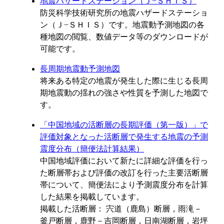
地震ハザードステーション（Ｊ−ＳＨＩＳ）
防災科学技術研究所の地震ハザードステーショ
ン（Ｊ−ＳＨＩＳ）です。地震動予測地図の各
種地図の閲覧、数値データ等のダウンロードが
可能です。
長周期地震動予測地図
将来ある特定の地震が発生した際に生じる長周
期地震動の揺れの強さや性質を予測した地図で
す。
「中国地域の活断層の長期評価（第一版）」で
評価対象となった活断層で発生する地震の予測
震度分布（簡便法計算結果）
中国地域評価において新たに詳細な評価を行っ
た断層帯および評価の改訂を行った主要活断層
帯について、簡便法により予測震度分布を計算
した結果を掲載しています。
掲載した活断層： 宍道（鹿島）断層，雨滝－
釜戸断層，鹿野－吉岡断層，日南湖断層，岩坪