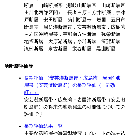
断層，山崎断層帯（那岐山断層帯・山崎断層帯
主部北西部区間），長者ヶ原－芳井断層，宇津
戸断層，安田断層，菊川断層帯，岩国－五日市
断層帯，周防灘断層帯，安芸灘断層帯，広島湾
－岩国沖断層帯，宇部南方沖断層，弥栄断層，
地福断層，大原湖断層，小郡断層，筒賀断層，
滝部断層，奈古断層，栄谷断層，黒瀬断層
活断層評価等
長期評価 （安芸灘断層帯・広島湾－岩国沖断
層帯（安芸灘断層群）の長期評価（一部改
訂））
安芸灘断層帯・広島湾－岩国沖断層帯（安芸灘
断層群）の将来の地震発生の可能性についての
評価です。
長期評価結果一覧
主要な活断層や海溝型地震（プレートの沈み込