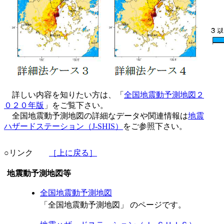
詳しい内容を知りたい方は、「
全国地震動予測地図２
０２０年版
」をご覧下さい。
全国地震動予測地図の詳細なデータや関連情報は
地震
ハザードステーション（J-SHIS）
をご参照下さい。
○リンク
［上に戻る］
地震動予測地図等
全国地震動予測地図
「全国地震動予測地図」 のページです。