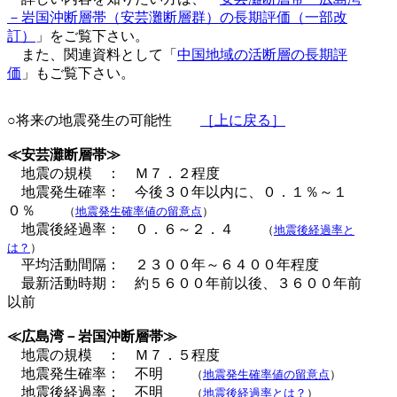
－岩国沖断層帯（安芸灘断層群）の長期評価（一部改
訂）
」をご覧下さい。
また、関連資料として「
中国地域の活断層の長期評
価
」もご覧下さい。
○将来の地震発生の可能性
［上に戻る］
≪安芸灘断層帯≫
地震の規模 ： Ｍ７．２程度
地震発生確率： 今後３０年以内に、０．１％～１
０％
（
地震発生確率値の留意点
）
地震後経過率： ０．６～２．４
（
地震後経過率と
は？
）
平均活動間隔： ２３００年～６４００年程度
最新活動時期： 約５６００年前以後、３６００年前
以前
≪広島湾－岩国沖断層帯≫
地震の規模 ： Ｍ７．５程度
地震発生確率： 不明
（
地震発生確率値の留意点
）
地震後経過率： 不明
（
地震後経過率とは？
）