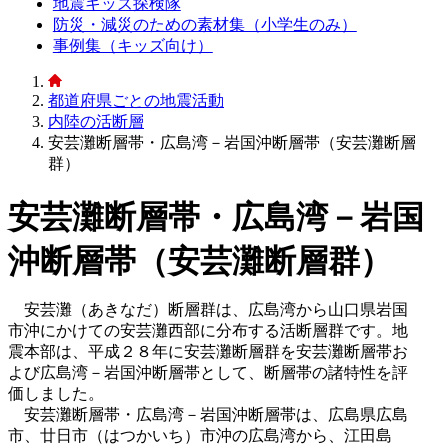
地震キッズ探検隊
防災・減災のための素材集（小学生のみ）
事例集（キッズ向け）
都道府県ごとの地震活動
内陸の活断層
安芸灘断層帯・広島湾－岩国沖断層帯（安芸灘断層
群）
安芸灘断層帯・広島湾－岩国
沖断層帯（安芸灘断層群）
安芸灘（あきなだ）断層群は、広島湾から山口県岩国
市沖にかけての安芸灘西部に分布する活断層群です。地
震本部は、平成２８年に安芸灘断層群を安芸灘断層帯お
よび広島湾－岩国沖断層帯として、断層帯の諸特性を評
価しました。
安芸灘断層帯・広島湾－岩国沖断層帯は、広島県広島
市、廿日市（はつかいち）市沖の広島湾から、江田島