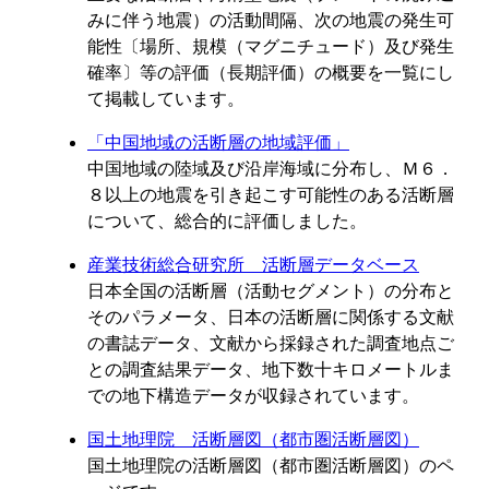
みに伴う地震）の活動間隔、次の地震の発生可
能性〔場所、規模（マグニチュード）及び発生
確率〕等の評価（長期評価）の概要を一覧にし
て掲載しています。
「中国地域の活断層の地域評価」
中国地域の陸域及び沿岸海域に分布し、Ｍ６．
８以上の地震を引き起こす可能性のある活断層
について、総合的に評価しました。
産業技術総合研究所 活断層データベース
日本全国の活断層（活動セグメント）の分布と
そのパラメータ、日本の活断層に関係する文献
の書誌データ、文献から採録された調査地点ご
との調査結果データ、地下数十キロメートルま
での地下構造データが収録されています。
国土地理院 活断層図（都市圏活断層図）
国土地理院の活断層図（都市圏活断層図）のペ