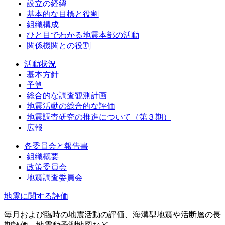
設立の経緯
基本的な目標と役割
組織構成
ひと目でわかる地震本部の活動
関係機関との役割
活動状況
基本方針
予算
総合的な調査観測計画
地震活動の総合的な評価
地震調査研究の推進について（第３期）
広報
各委員会と報告書
組織概要
政策委員会
地震調査委員会
地震に関する評価
毎月および臨時の地震活動の評価、海溝型地震や活断層の長