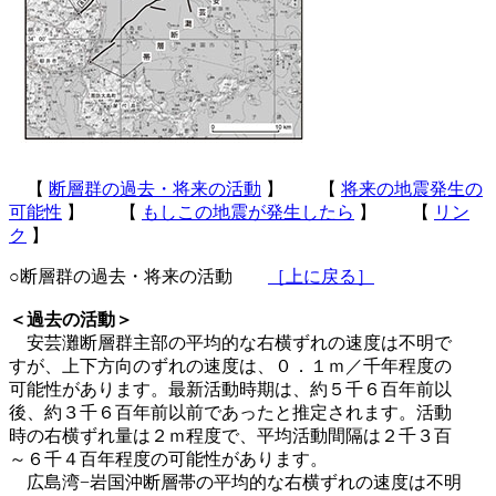
【
断層群の過去・将来の活動
】 【
将来の地震発生の
可能性
】 【
もしこの地震が発生したら
】 【
リン
ク
】
○断層群の過去・将来の活動
［上に戻る］
＜過去の活動＞
安芸灘断層群主部の平均的な右横ずれの速度は不明で
すが、上下方向のずれの速度は、０．１ｍ／千年程度の
可能性があります。最新活動時期は、約５千６百年前以
後、約３千６百年前以前であったと推定されます。活動
時の右横ずれ量は２ｍ程度で、平均活動間隔は２千３百
～６千４百年程度の可能性があります。
広島湾−岩国沖断層帯の平均的な右横ずれの速度は不明