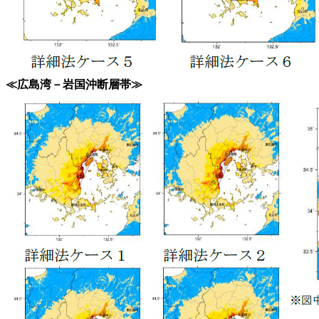
≪広島湾－岩国沖断層帯≫